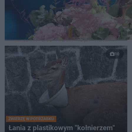
WIĘCEJ
LOKALNE
WARSZAWA
ŁÓDŹ
POZNAŃ
ŚLĄSK
TRÓJMIASTO
LUB
10
ZWIERZĘ W POTRZASKU
Łania z plastikowym "kołnierzem"