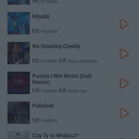
hit
Pro8l3m
Miyabi
hit
Pro8l3m
Na Ostatnią Chwilę
hit
hit
Pro8l3m
Daria Zawiałow
Poszła I Nie Wróci (Duit
Remix)
hit
hit
Pro8l3m
Kasia Lins
Polsilver
hit
Pro8l3m
Czy Ty to Widzisz?