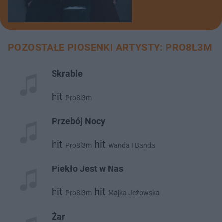
POZOSTAŁE PIOSENKI ARTYSTY: PRO8L3M
Skrable
hit
Pro8l3m
Przebój Nocy
hit
hit
Pro8l3m
Wanda I Banda
Piekło Jest w Nas
hit
hit
Pro8l3m
Majka Jeżowska
Żar