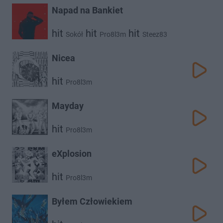
Napad na Bankiet
hit
hit
hit
Sokół
Pro8l3m
Steez83
hit
Taco Hemingway
Nicea
hit
Pro8l3m
Mayday
hit
Pro8l3m
eXplosion
hit
Pro8l3m
Byłem Człowiekiem