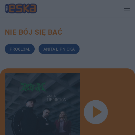
NIE BÓJ SIĘ BAĆ
PRO8L3M
,
ANITA LIPNICKA