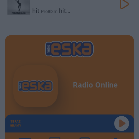
hit
hit
Pro8l3m
Męskie Granie Orkiestra
Radio Online
TERAZ
GRAMY