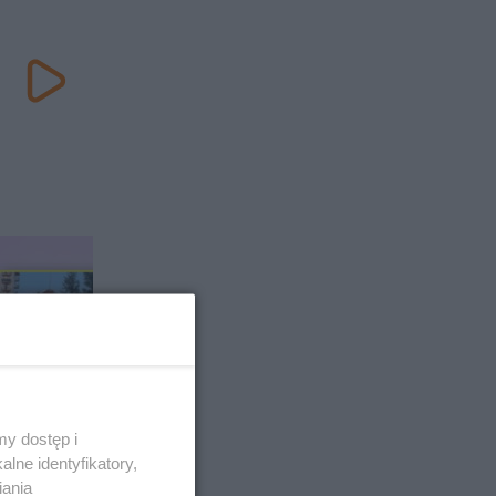
IOWYM
akowa.
y dostęp i
ł młodą
lne identyfikatory,
iania