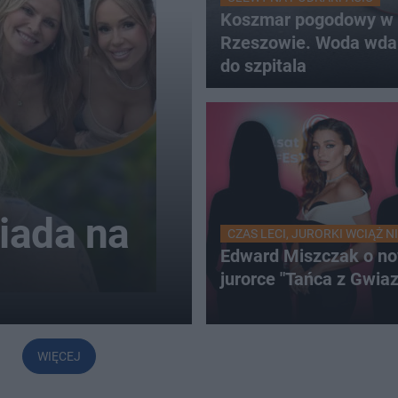
Koszmar pogodowy w
Rzeszowie. Woda wdar
do szpitala
iada na
CZAS LECI, JURORKI WCIĄŻ N
Edward Miszczak o no
jurorce "Tańca z Gwia
WIĘCEJ