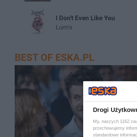
I Don't Even Like You
Lum!x
BEST OF ESKA.PL
Drogi Użytkow
My, naszych 1162 zau
przechowujemy informa
standardowe informac