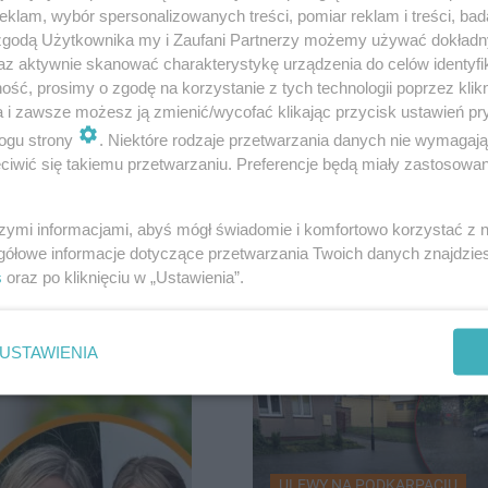
klam, wybór spersonalizowanych treści, pomiar reklam i treści, bad
 zgodą Użytkownika my i Zaufani Partnerzy możemy używać dokład
az aktywnie skanować charakterystykę urządzenia do celów identyfi
ść, prosimy o zgodę na korzystanie z tych technologii poprzez klikn
a i zawsze możesz ją zmienić/wycofać klikając przycisk ustawień pr
ada o
ogu strony
. Niektóre rodzaje przetwarzania danych nie wymagaj
iwić się takiemu przetwarzaniu. Preferencje będą miały zastosowanie
ie wybitna
DRAMAT NA LUBELSZCZYŹNI
Tragiczny finał poszu
szymi informacjami, abyś mógł świadomie i komfortowo korzystać z
zaginionego 30-latka. 
gółowe informacje dotyczące przetwarzania Twoich danych znajdzi
na żwirowni
s
oraz po kliknięciu w „Ustawienia”.
USTAWIENIA
26
ULEWY NA PODKARPACIU