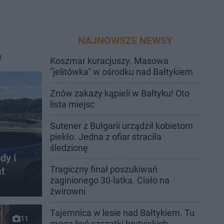
NAJNOWSZE NEWSY
J
Koszmar kuracjuszy. Masowa
"jelitówka" w ośrodku nad Bałtykiem
Znów zakazy kąpieli w Bałtyku! Oto
lista miejsc
Sutener z Bułgarii urządził kobietom
piekło. Jedna z ofiar straciła
śledzionę
dy i
Tragiczny finał poszukiwań
at
zaginionego 30-latka. Ciało na
żwirowni
Tajemnica w lesie nad Bałtykiem. Tu
11
mogą być szczątki brytyjskich