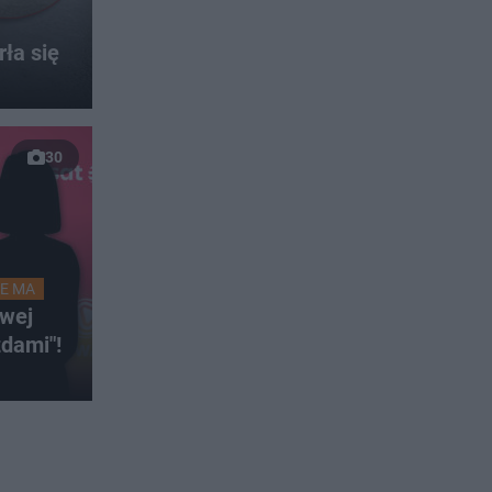
ła się
30
IE MA
wej
zdami"!