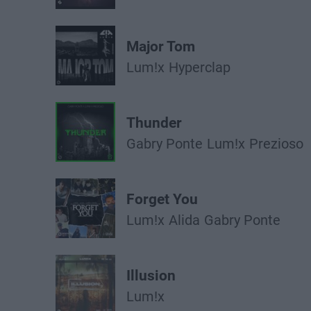
Major Tom
Lum!x
Hyperclap
Thunder
Gabry Ponte
Lum!x
Prezioso
Forget You
Lum!x
Alida
Gabry Ponte
Illusion
Lum!x