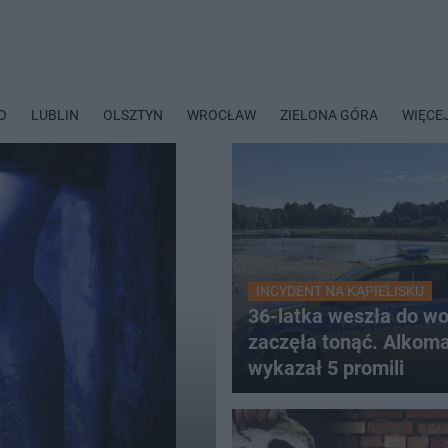
O
LUBLIN
OLSZTYN
WROCŁAW
ZIELONA GÓRA
WIĘCE
INCYDENT NA KĄPIELISKU
36-latka weszła do wo
zaczęła tonąć. Alkom
wykazał 5 promili