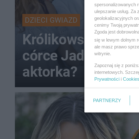
spersonalizowanych re
ulepszanie usług. Za
geolokalizacyjnych or
DZIECI GWIAZD
cenimy Twoją prywatno
Zgoda jest dobrowoln
Królikowski opowi
się w lewym dolnym r
ale masz prawo sprzec
córce Jadzi. Rośn
witrynie.
Zapoznaj się z poniż
aktorka?
internetowych. Szcze
Prywatności
i
Cookie
PARTNERZY