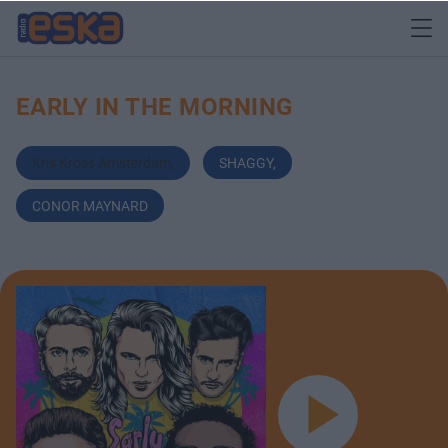
EARLY IN THE MORNING
Kris Kross Amsterdam
,
SHAGGY
,
CONOR MAYNARD