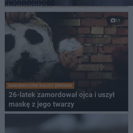
WARSZAWA
ŁÓDŹ
POZNAŃ
ŚLĄSK
TRÓJMIASTO
LUB
11
MAKABRYCZNE KULISY ZBRODNI
26-latek zamordował ojca i uszył
maskę z jego twarzy