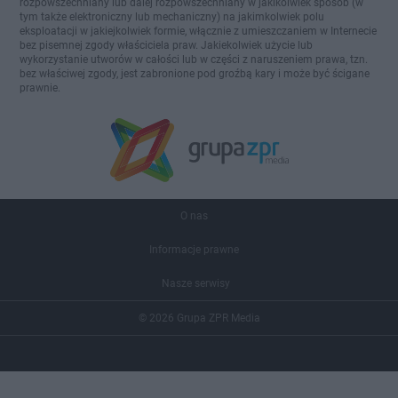
rozpowszechniany lub dalej rozpowszechniany w jakikolwiek sposób (w
tym także elektroniczny lub mechaniczny) na jakimkolwiek polu
eksploatacji w jakiejkolwiek formie, włącznie z umieszczaniem w Internecie
bez pisemnej zgody właściciela praw. Jakiekolwiek użycie lub
wykorzystanie utworów w całości lub w części z naruszeniem prawa, tzn.
bez właściwej zgody, jest zabronione pod groźbą kary i może być ścigane
prawnie.
O nas
Informacje prawne
Nasze serwisy
© 2026 Grupa ZPR Media