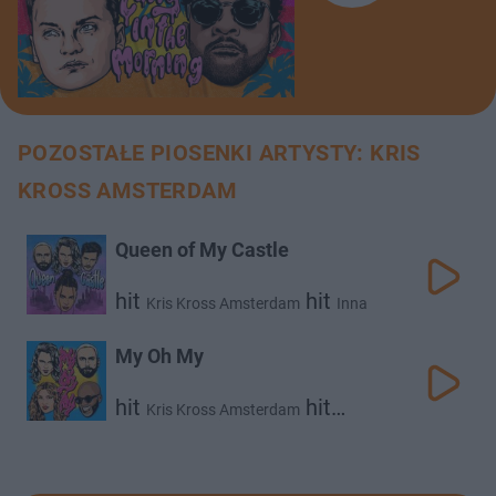
POZOSTAŁE PIOSENKI ARTYSTY: KRIS
KROSS AMSTERDAM
Queen of My Castle
hit
hit
Kris Kross Amsterdam
Inna
My Oh My
hit
hit
Kris Kross Amsterdam
hit
Luísa Sonza
Willy William