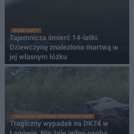
NOWE FAKTY
Tajemnicza śmierć 14-latki.
Dziewczynę znaleziono martwą w
jej własnym łóżku
TRAGICZNY WYPADEK ŚWIĘTOKRZYSKIE
Tragiczny wypadek na DK74 w
Łagowie. Nie żyje jedna osoba