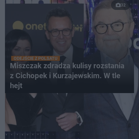
32
ODEJŚCIE Z POLSATU
Miszczak zdradza kulisy rozstania
z Cichopek i Kurzajewskim. W tle
hejt
WIĘCEJ
LOKALNE