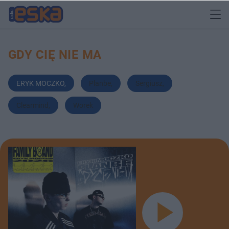
GDY CIĘ NIE MA
ERYK MOCZKO
,
Planbe
,
Sergiusz
,
Clearmind
,
Worek