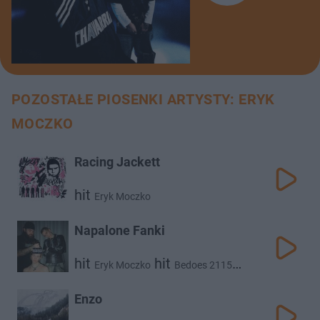
POZOSTAŁE PIOSENKI ARTYSTY: ERYK
MOCZKO
Racing Jackett
hit
Eryk Moczko
Napalone Fanki
hit
hit
Eryk Moczko
Bedoes 2115
hit
Miü
Enzo