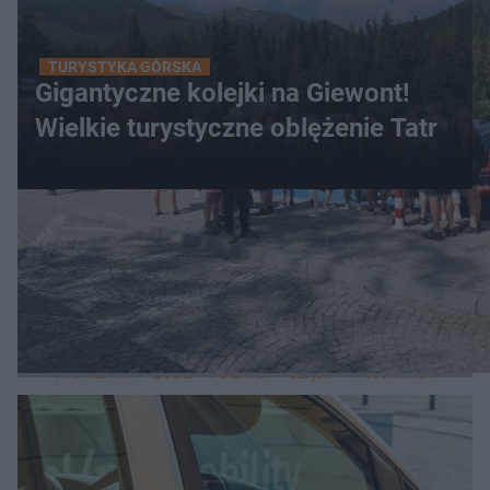
TURYSTYKA GÓRSKA
Gigantyczne kolejki na Giewont!
Wielkie turystyczne oblężenie Tatr
WIĘCEJ
LOKALNE
WARSZAWA
ŁÓDŹ
POZNAŃ
ŚLĄSK
TRÓJMIASTO
LUB