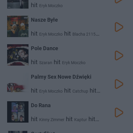
hit
Eryk Moczko
Nasze Byłe
hit
hit
Eryk Moczko
Blacha 2115
hit
Koder
Pole Dance
hit
hit
Szaran
Eryk Moczko
Palmy Sex Nowe Dźwięki
hit
hit
hit
Eryk Moczko
Catchup
Koder
Do Rana
hit
hit
hit
Kinny Zimmer
Kaptur
hit
Eryk Moczko
Kostek