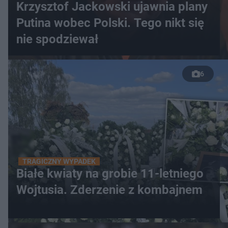
Krzysztof Jackowski ujawnia plany
Putina wobec Polski. Tego nikt się
nie spodziewał
6
TRAGICZNY WYPADEK
Białe kwiaty na grobie 11-letniego
Wojtusia. Zderzenie z kombajnem