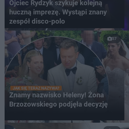
Ojciec Rydzyk szykuje kolejną
huczną imprezę. Wystąpi znany
zespół disco-polo
57
JAK SIĘ TERAZ NAZYWA?
Znamy nazwisko Heleny! Żona
Brzozowskiego podjęła decyzję