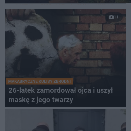
WARSZAWA
ŁÓDŹ
POZNAŃ
ŚLĄSK
TRÓJMIASTO
LUB
11
MAKABRYCZNE KULISY ZBRODNI
26-latek zamordował ojca i uszył
maskę z jego twarzy