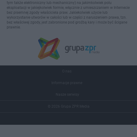
tym także elektroniczny lub mechaniczny) na jakimkolwiek polu
eksploatacji w jakiejkolwiek formie, włącznie z umieszczaniem w Internecie
bez pisemnej zgody właściciela praw. Jakiekolwiek użycie lub
wykorzystanie utworów w całości lub w części z naruszeniem prawa, tzn.
bez właściwej zgody, jest zabronione pod groźbą kary i może być ścigane
prawnie.
O nas
Informacje prawne
Nasze serwisy
© 2026 Grupa ZPR Media