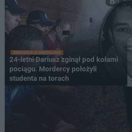
11
ZBRODNIA W MIKOŁOWIE
24-letni Dariusz zginął pod kołami
pociągu. Mordercy położyli
studenta na torach
WIĘCEJ
LOKALNE