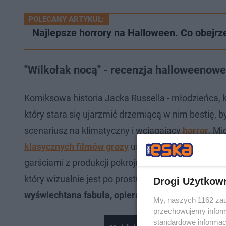
POLECANY ARTYKUŁ:
Najlepsze horrory na Halloween. Co obejrz
"Wilkołak nocą" - recenzja halloweenow
Komiksowa historia Jacka Russella - młodzieńca, kt
który stara się ujarzmić drzemiącą w nim bestię, by
scenariusz na klimatyczny i wciągający
horror
. Mi
klasycznych filmów grozy
uśmiechnęli się pod nos
garściami z produkcji pokroju "Wilkołaka", "Franken
który wizualnie jest po prostu śliczny.
Sęk jednak w
Drogi Użytkow
wyświechtana fabuła, opierająca się na tych samy
My, naszych 1162 zau
przechowujemy informa
standardowe informac