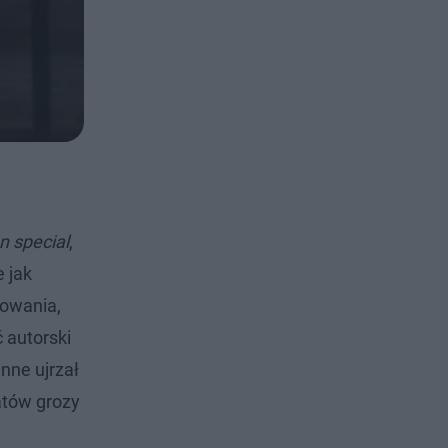
n special
,
 jak
towania,
 autorski
nne ujrzał
matów grozy