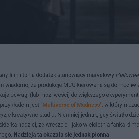
sny film i to na dodatek stanowiący marvelowy
Hallowee
em wiadomo, że produkcje MCU kierowane są do możliwie
akuje odwagi (lub możliwości) do większego eksperymen
 przykładem jest
"Multiverse of Madness"
, w którym czuć
zje kreatywne studia. Niemniej jednak, gdy światło dzie
iskierka nadziei, że wreszcie - jako wieloletnia fanka kli
nego.
Nadzieja ta okazała się jednak płonna.