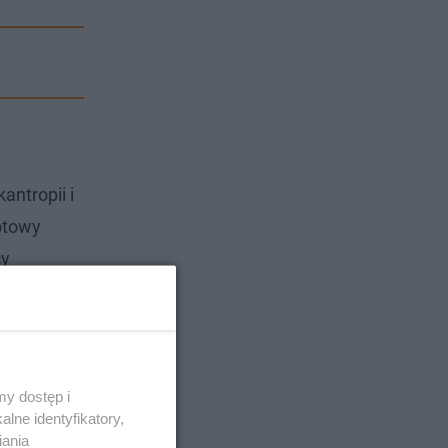
antropii i
gotowy
cy
mi
lm Marvela,
i
y dostęp i
lne identyfikatory,
iania