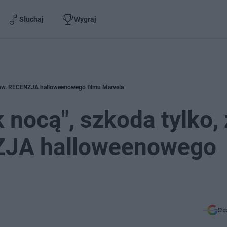
Słuchaj
Wygraj
ębów. RECENZJA halloweenowego filmu Marvela
 nocą", szkoda tylko,
ZJA halloweenowego
Do