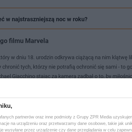
eć w najstraszniejszą noc w roku?
ego filmu Marvela
óry w dniu 18. urodzin odkrywa ciążącą na nim klątwę lik
 chronić tych, którzy nie potrafią ochronić się sami - to 
chael Giacchino stając za kamerą zadbał o to, by miłośni
em i poczuli jak w domu. Reżyser czerpie bowiem pełny
steina" i "Draculi", serwując nam pierwszy czarnobiały fi
 tym, że pod tą piękną powłoką kryje się nieangażująca 
niku,
ch schematach, co pierwsze filmy ze stajni Marvela.
fanych partnerów oraz inne podmioty z Grupy ZPR Media uzyskujem
cje na urządzeniu oraz przetwarzamy dane osobowe, takie jak unika
je wysyłane przez urządzenie czy dane przeglądania w celu zapewn