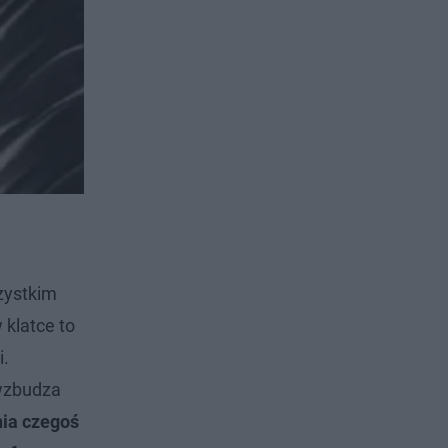
zystkim
klatce to
i.
 wzbudza
nia czegoś