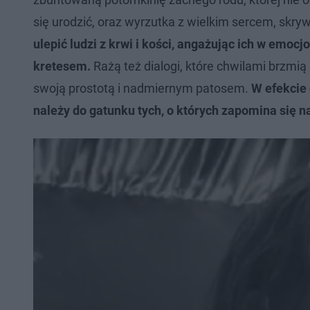
się urodzić, oraz wyrzutka z wielkim sercem, skr
ulepić ludzi z krwi i kości, angażując ich w emoc
kretesem.
Rażą też dialogi, które chwilami brzmi
swoją prostotą i nadmiernym patosem.
W efekcie 
należy do gatunku tych, o których zapomina się n