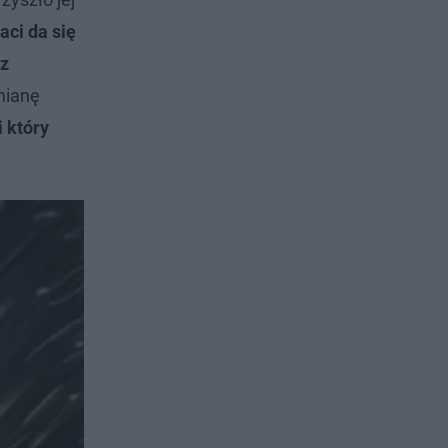
aci da się
 z
mianę
 który