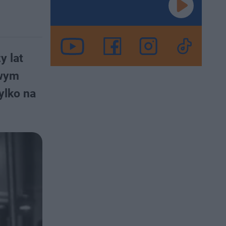
y lat
owym
ylko na