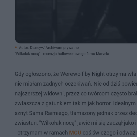
Autor: Disney+/ Archiwum prywatne
"Wilkołak nocą" - recenzja halloweenowego filmu Marvela
Gdy ogłoszono, że Werewolf by Night otrzyma wła
nie miałam żadnych oczekiwań. Nie od dziś bowi
najszerszej widowni, przez co twórcom często br
zwłaszcza z gatunkiem takim jak horror. Idealnym
sznyt Sama Raimiego, tłamszony jednak przez decy
zwiastun, "Wilkołak nocą" jawić mi się zaczął jako 
- otrzymam w ramach
MCU
coś świeżego i odważ