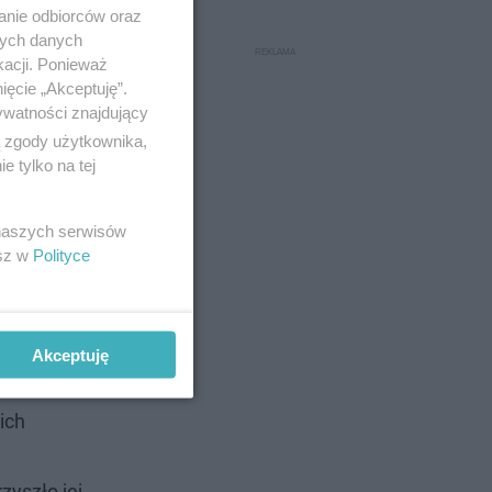
anie odbiorców oraz
nych danych
kacji. Ponieważ
ięcie „Akceptuję”.
ywatności znajdujący
ą zgody użytkownika,
 tylko na tej
 naszych serwisów
esz w
Polityce
Akceptuję
ich
y
zyszło jej