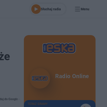
Słuchaj radia
Menu
 że
Radio Online
daj do Google
TERAZ GRAMY