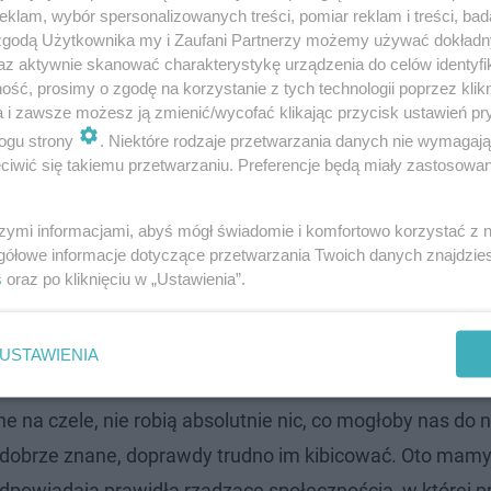
we, w które trudno uwierzyć | To Się Kręci #3
klam, wybór spersonalizowanych treści, pomiar reklam i treści, bad
 zgodą Użytkownika my i Zaufani Partnerzy możemy używać dokład
az aktywnie skanować charakterystykę urządzenia do celów identyfi
ść, prosimy o zgodę na korzystanie z tych technologii poprzez klikn
a i zawsze możesz ją zmienić/wycofać klikając przycisk ustawień pr
ogu strony
. Niektóre rodzaje przetwarzania danych nie wymagaj
iwić się takiemu przetwarzaniu. Preferencje będą miały zastosowanie
szymi informacjami, abyś mógł świadomie i komfortowo korzystać z
gółowe informacje dotyczące przetwarzania Twoich danych znajdzi
s
oraz po kliknięciu w „Ustawienia”.
USTAWIENIA
 na czele, nie robią absolutnie nic, co mogłoby nas do n
m dobrze znane, doprawdy trudno im kibicować. Oto mam
dpowiadają prawidła rządzące społecznością, w której pr