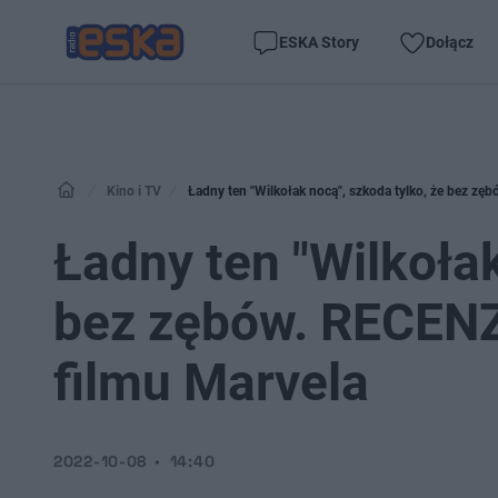
ESKA Story
Dołącz
Kino i TV
Ładny ten "Wilkołak nocą", szkoda tylko, że bez z
Ładny ten "Wilkołak
bez zębów. RECEN
filmu Marvela
2022-10-08
14:40