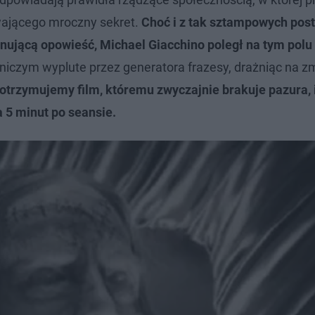
ywającego mroczny sekret.
Choć i z tak sztampowych post
jonującą opowieść, Michael Giacchino poległ na tym polu
ą niczym wyplute przez generatora frazesy, drażniąc na z
otrzymujemy film, któremu zwyczajnie brakuje pazura, i
a 5 minut po seansie.