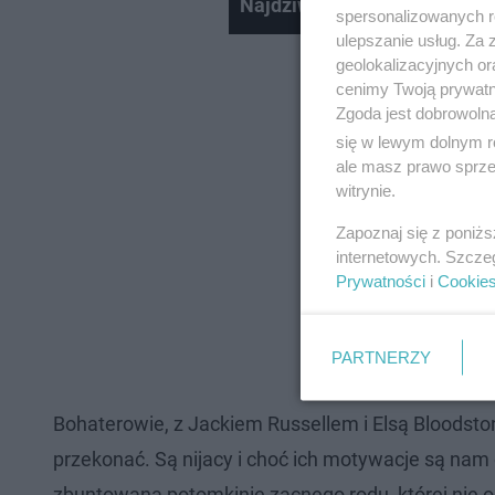
Najdziwniejsze rekordy filmo
spersonalizowanych re
ulepszanie usług. Za
geolokalizacyjnych or
cenimy Twoją prywatno
Zgoda jest dobrowoln
się w lewym dolnym r
ale masz prawo sprzec
witrynie.
Zapoznaj się z poniż
internetowych. Szcze
Prywatności
i
Cookie
PARTNERZY
Bohaterowie, z Jackiem Russellem i Elsą Bloodstone
przekonać. Są nijacy i choć ich motywacje są na
zbuntowaną potomkinię zacnego rodu, której nie o