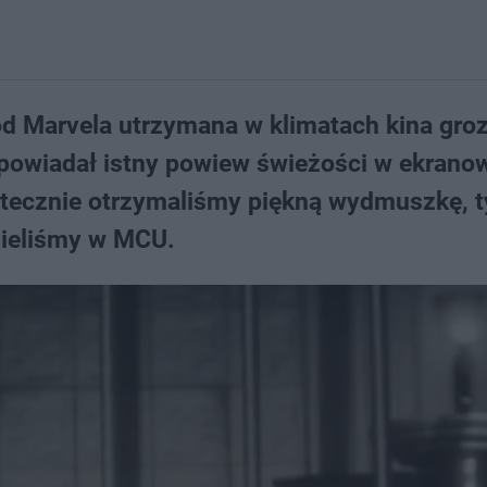
d Marvela utrzymana w klimatach kina groz
zapowiadał istny powiew świeżości w ekran
ecznie otrzymaliśmy piękną wydmuszkę, t
zieliśmy w MCU.