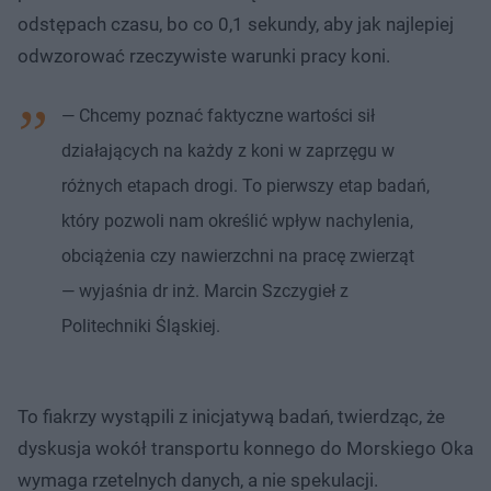
odstępach czasu, bo co 0,1 sekundy, aby jak najlepiej
odwzorować rzeczywiste warunki pracy koni.
— Chcemy poznać faktyczne wartości sił
działających na każdy z koni w zaprzęgu w
różnych etapach drogi. To pierwszy etap badań,
który pozwoli nam określić wpływ nachylenia,
obciążenia czy nawierzchni na pracę zwierząt
— wyjaśnia dr inż. Marcin Szczygieł z
Politechniki Śląskiej.
To fiakrzy wystąpili z inicjatywą badań, twierdząc, że
dyskusja wokół transportu konnego do Morskiego Oka
wymaga rzetelnych danych, a nie spekulacji.