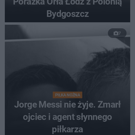
Porażka Orła Łódź z Polonią
Bydgoszcz
7
PIŁKA NOŻNA
Jorge Messi nie żyje. Zmarł
ojciec i agent słynnego
piłkarza