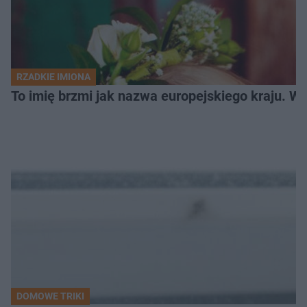
RZADKIE IMIONA
To imię brzmi jak nazwa europejskiego kraju. W 
DOMOWE TRIKI