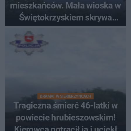
mieszkańców. Mała wioska w
Świętokrzyskiem skrywa
zabytki, bywał tu nawet król
DRAMAT W SIEKIERZYŃCACH
Tragiczna śmierć 46-latki w
powiecie hrubieszowskim!
Kierowca potrącił ją i uciekł