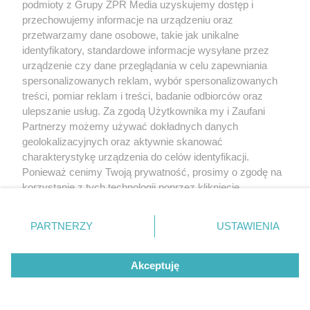
podmioty z Grupy ZPR Media uzyskujemy dostęp i
przechowujemy informacje na urządzeniu oraz
przetwarzamy dane osobowe, takie jak unikalne
identyfikatory, standardowe informacje wysyłane przez
urządzenie czy dane przeglądania w celu zapewniania
spersonalizowanych reklam, wybór spersonalizowanych
treści, pomiar reklam i treści, badanie odbiorców oraz
ulepszanie usług. Za zgodą Użytkownika my i Zaufani
Żaden utwór zamieszczony w serwisie nie może być powielany i
Partnerzy możemy używać dokładnych danych
rozpowszechniany lub dalej rozpowszechniany w jakikolwiek sposób (w
tym także elektroniczny lub mechaniczny) na jakimkolwiek polu
geolokalizacyjnych oraz aktywnie skanować
eksploatacji w jakiejkolwiek formie, włącznie z umieszczaniem w Internecie
charakterystykę urządzenia do celów identyfikacji.
bez pisemnej zgody właściciela praw. Jakiekolwiek użycie lub
Ponieważ cenimy Twoją prywatność, prosimy o zgodę na
wykorzystanie utworów w całości lub w części z naruszeniem prawa, tzn.
bez właściwej zgody, jest zabronione pod groźbą kary i może być ścigane
korzystanie z tych technologii poprzez kliknięcie
prawnie.
„Akceptuję”. Zgoda jest dobrowolna i zawsze możesz ją
zmienić/wycofać klikając przycisk ustawień prywatności
PARTNERZY
USTAWIENIA
znajdujący się w lewym dolnym rogu strony
. Niektóre
rodzaje przetwarzania danych nie wymagają zgody
Akceptuję
użytkownika, ale masz prawo sprzeciwić się takiemu
przetwarzaniu. Preferencje będą miały zastosowanie tylko
O nas
na tej witrynie.