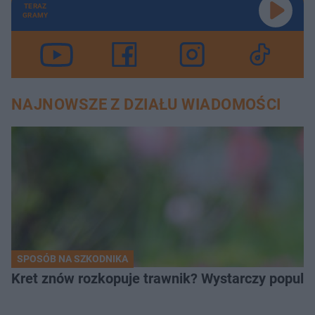
TERAZ
GRAMY
NAJNOWSZE Z DZIAŁU WIADOMOŚCI
SPOSÓB NA SZKODNIKA
Kret znów rozkopuje trawnik? Wystarczy popular