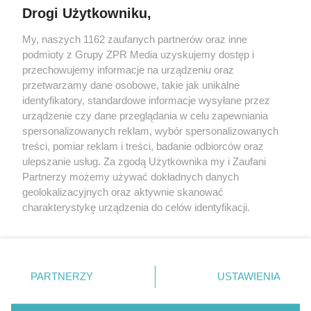
Drogi Użytkowniku,
My, naszych 1162 zaufanych partnerów oraz inne
Żaden utwór zamieszczony w serwisie nie może być powielany i
podmioty z Grupy ZPR Media uzyskujemy dostęp i
rozpowszechniany lub dalej rozpowszechniany w jakikolwiek sposób (w
przechowujemy informacje na urządzeniu oraz
tym także elektroniczny lub mechaniczny) na jakimkolwiek polu
eksploatacji w jakiejkolwiek formie, włącznie z umieszczaniem w
przetwarzamy dane osobowe, takie jak unikalne
Internecie bez pisemnej zgody właściciela praw. Jakiekolwiek użycie lub
identyfikatory, standardowe informacje wysyłane przez
wykorzystanie utworów w całości lub w części z naruszeniem prawa,
tzn. bez właściwej zgody, jest zabronione pod groźbą kary i może być
urządzenie czy dane przeglądania w celu zapewniania
ścigane prawnie.
spersonalizowanych reklam, wybór spersonalizowanych
treści, pomiar reklam i treści, badanie odbiorców oraz
ulepszanie usług. Za zgodą Użytkownika my i Zaufani
Partnerzy możemy używać dokładnych danych
geolokalizacyjnych oraz aktywnie skanować
charakterystykę urządzenia do celów identyfikacji.
Ponieważ cenimy Twoją prywatność, prosimy o zgodę na
O nas
korzystanie z tych technologii poprzez kliknięcie
Informacje prawne
„Akceptuję”. Zgoda jest dobrowolna i zawsze możesz ją
zmienić/wycofać klikając przycisk ustawień prywatności
PARTNERZY
USTAWIENIA
Nasze serwisy
znajdujący się w lewym dolnym rogu strony
. Niektóre
rodzaje przetwarzania danych nie wymagają zgody
© 2026 Grupa ZPR Media