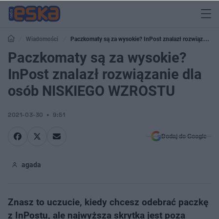
Wiadomości
Paczkomaty są za wysokie? InPost znalazł rozwiązanie
dla osób NISKIEGO WZROSTU
Paczkomaty są za wysokie?
InPost znalazł rozwiązanie dla
osób NISKIEGO WZROSTU
2021-03-30
9:51
Dodaj do Google
agada
Znasz to uczucie, kiedy chcesz odebrać paczkę
z InPostu, ale najwyższa skrytka jest poza