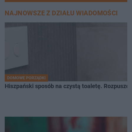
NAJNOWSZE Z DZIAŁU WIADOMOŚCI
DOMOWE PORZĄDKI
Hiszpański sposób na czystą toaletę. Rozpuszcz