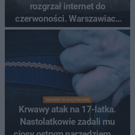
rozgrzał internet do
czerwoności. Warszawiacy
pytali, czy to Mad Max!
DRAMAT W GOLENIOWIE
Krwawy atak na 17-latka.
Nastolatkowie zadali mu
ciosy ostrym narzędziem. O