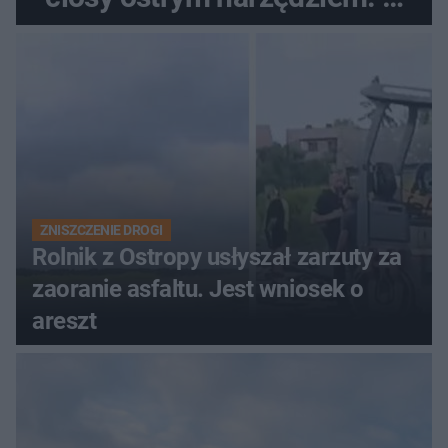
ich losach zdecyduje sąd
rodzinny
ZNISZCZENIE DROGI
Rolnik z Ostropy usłyszał zarzuty za
zaoranie asfaltu. Jest wniosek o
areszt