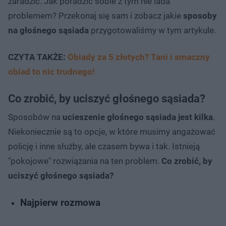
zaradzić. Jak poradzić sobie z tym nie lada
problemem? Przekonaj się sam i zobacz jakie
sposoby
na głośnego sąsiada
przygotowaliśmy w tym artykule.
CZYTA TAKŻE:
Obiady za 5 złotych? Tani i smaczny
obiad to nic trudnego!
Co zrobić, by uciszyć głośnego sąsiada?
Sposobów na
ucieszenie głośnego sąsiada jest kilka
.
Niekoniecznie są to opcje, w które musimy angażować
policję i inne służby, ale czasem bywa i tak. Istnieją
"pokojowe" rozwiązania na ten problem.
Co zrobić, by
uciszyć głośnego sąsiada?
Najpierw rozmowa