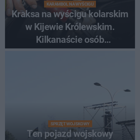
KARAMBOL NA WYŚCIGU
Kraksa na wyścigu kolarskim
w Kijewie Królewskim.
Kilkanaście osób
poszkodowanych, lądował
śmigłowiec LPR
SPRZĘT WOJSKOWY
Ten pojazd wojskowy