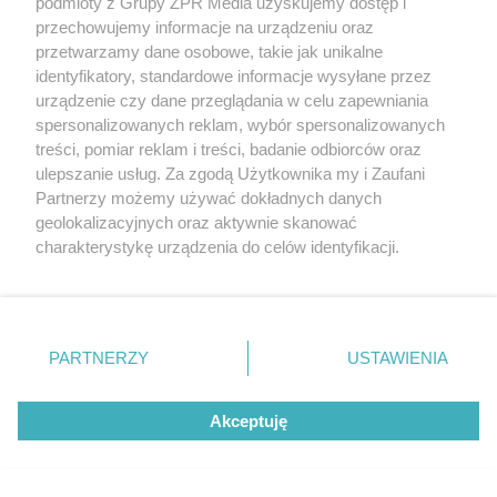
podmioty z Grupy ZPR Media uzyskujemy dostęp i
przechowujemy informacje na urządzeniu oraz
przetwarzamy dane osobowe, takie jak unikalne
identyfikatory, standardowe informacje wysyłane przez
urządzenie czy dane przeglądania w celu zapewniania
spersonalizowanych reklam, wybór spersonalizowanych
treści, pomiar reklam i treści, badanie odbiorców oraz
ulepszanie usług. Za zgodą Użytkownika my i Zaufani
Partnerzy możemy używać dokładnych danych
geolokalizacyjnych oraz aktywnie skanować
RZADKIE IMIONA
charakterystykę urządzenia do celów identyfikacji.
To imię brzmi jak nazwa
Ponieważ cenimy Twoją prywatność, prosimy o zgodę na
korzystanie z tych technologii poprzez kliknięcie
europejskiego kraju. W Polsce nosi
„Akceptuję”. Zgoda jest dobrowolna i zawsze możesz ją
je zaledwie 3 kobiety
zmienić/wycofać klikając przycisk ustawień prywatności
PARTNERZY
USTAWIENIA
znajdujący się w lewym dolnym rogu strony
. Niektóre
rodzaje przetwarzania danych nie wymagają zgody
Akceptuję
użytkownika, ale masz prawo sprzeciwić się takiemu
przetwarzaniu. Preferencje będą miały zastosowanie tylko
na tej witrynie.