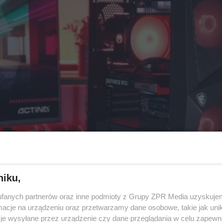
niku,
fanych partnerów oraz inne podmioty z Grupy ZPR Media uzyskujem
cje na urządzeniu oraz przetwarzamy dane osobowe, takie jak unika
je wysyłane przez urządzenie czy dane przeglądania w celu zapewn