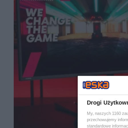
Drogi Użytkow
My, naszych 1160 zau
przechowujemy informa
standardowe informac