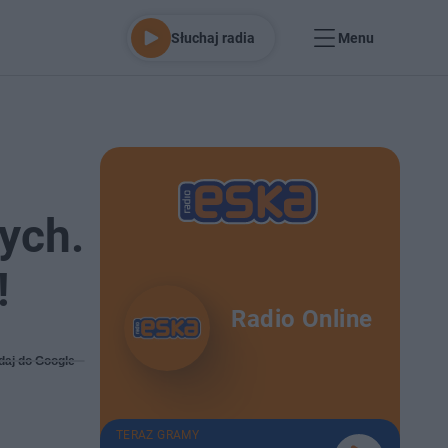
Słuchaj radia
Menu
ych.
!
Radio Online
daj do Google
TERAZ GRAMY