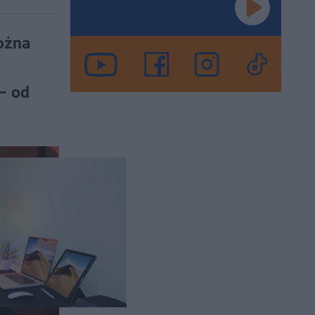
ożna
– od