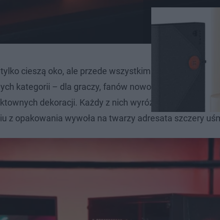
 tylko cieszą oko, ale przede wszystkim przydają się w 
nych kategorii – dla graczy, fanów nowoczesnych gadżet
ktownych dekoracji. Każdy z nich wyróżnia się praktyczno
iu z opakowania wywoła na twarzy adresata szczery uś