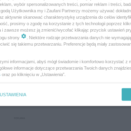
klam, wybór spersonalizowanych treści, pomiar reklam i treści, bad
 zgodą Użytkownika my i Zaufani Partnerzy możemy używać dokład
az aktywnie skanować charakterystykę urządzenia do celów identyfi
ść, prosimy o zgodę na korzystanie z tych technologii poprzez klikn
a i zawsze możesz ją zmienić/wycofać klikając przycisk ustawień pr
ogu strony
. Niektóre rodzaje przetwarzania danych nie wymagaj
iwić się takiemu przetwarzaniu. Preferencje będą miały zastosowanie
TB / RTX 5070 / 750W (5 740,23 zł)
szymi informacjami, abyś mógł świadomie i komfortowo korzystać z
jącej maksymalnej wydajności w pracy kreatywnej. Komp
gółowe informacje dotyczące przetwarzania Twoich danych znajdzi
dysk 1 TB i kartę graficzną NVIDIA GeForce RTX 5070. 
s
oraz po kliknięciu w „Ustawienia”.
rty jest na komponentach klasy premium. Brak plomb umo
i się u osób, które oczekują stabilności i płynności dzia
USTAWIENIA
rach.