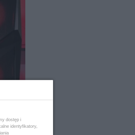
y dostęp i
lne identyfikatory,
iania