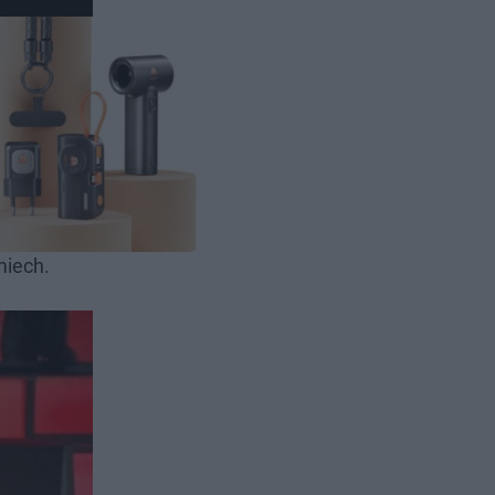
codziennym
ów, osób
ścią i
miech.