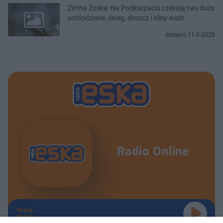
Zimna Zośka: Na Podkarpaciu czekają nas duże
ochłodzenie, śnieg, deszcz i silny wiatr
dodano 11-5-2020
Radio Online
TERAZ
GRAMY