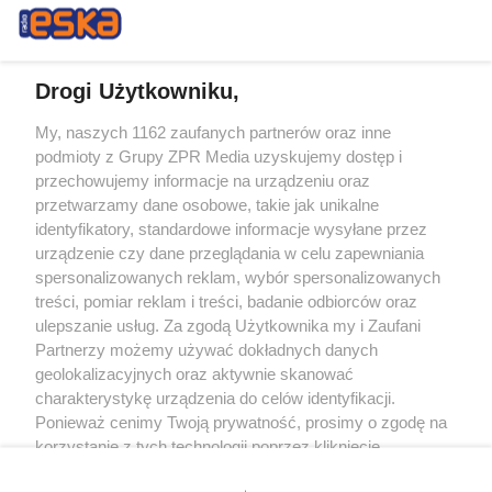
Drogi Użytkowniku,
My, naszych 1162 zaufanych partnerów oraz inne
Żaden utwór zamieszczony w serwisie nie może być powielany i
podmioty z Grupy ZPR Media uzyskujemy dostęp i
rozpowszechniany lub dalej rozpowszechniany w jakikolwiek sposób (w
tym także elektroniczny lub mechaniczny) na jakimkolwiek polu
przechowujemy informacje na urządzeniu oraz
eksploatacji w jakiejkolwiek formie, włącznie z umieszczaniem w Internecie
przetwarzamy dane osobowe, takie jak unikalne
bez pisemnej zgody właściciela praw. Jakiekolwiek użycie lub
wykorzystanie utworów w całości lub w części z naruszeniem prawa, tzn.
identyfikatory, standardowe informacje wysyłane przez
bez właściwej zgody, jest zabronione pod groźbą kary i może być ścigane
urządzenie czy dane przeglądania w celu zapewniania
prawnie.
spersonalizowanych reklam, wybór spersonalizowanych
treści, pomiar reklam i treści, badanie odbiorców oraz
ulepszanie usług. Za zgodą Użytkownika my i Zaufani
Partnerzy możemy używać dokładnych danych
geolokalizacyjnych oraz aktywnie skanować
charakterystykę urządzenia do celów identyfikacji.
O nas
Ponieważ cenimy Twoją prywatność, prosimy o zgodę na
korzystanie z tych technologii poprzez kliknięcie
Informacje prawne
„Akceptuję”. Zgoda jest dobrowolna i zawsze możesz ją