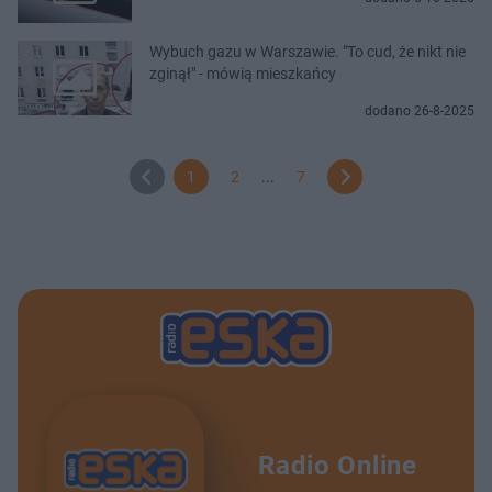
Wybuch gazu w Warszawie. "To cud, że nikt nie
zginął" - mówią mieszkańcy
dodano 26-8-2025
1
2
...
7
Radio Online