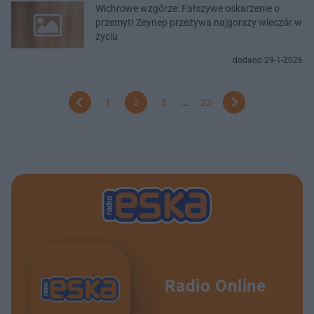
Wichrowe wzgórze: Fałszywe oskarżenie o
przemyt! Zeynep przeżywa najgorszy wieczór w
życiu
dodano 29-1-2026
1
2
3
...
23
Radio Online