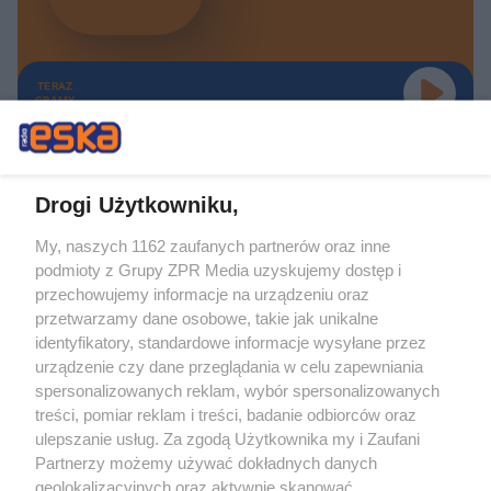
TERAZ
GRAMY
Drogi Użytkowniku,
My, naszych 1162 zaufanych partnerów oraz inne
Żaden utwór zamieszczony w serwisie nie może być powielany i
podmioty z Grupy ZPR Media uzyskujemy dostęp i
rozpowszechniany lub dalej rozpowszechniany w jakikolwiek sposób (w
tym także elektroniczny lub mechaniczny) na jakimkolwiek polu
przechowujemy informacje na urządzeniu oraz
eksploatacji w jakiejkolwiek formie, włącznie z umieszczaniem w Internecie
przetwarzamy dane osobowe, takie jak unikalne
bez pisemnej zgody właściciela praw. Jakiekolwiek użycie lub
wykorzystanie utworów w całości lub w części z naruszeniem prawa, tzn.
identyfikatory, standardowe informacje wysyłane przez
bez właściwej zgody, jest zabronione pod groźbą kary i może być ścigane
urządzenie czy dane przeglądania w celu zapewniania
prawnie.
spersonalizowanych reklam, wybór spersonalizowanych
treści, pomiar reklam i treści, badanie odbiorców oraz
ulepszanie usług. Za zgodą Użytkownika my i Zaufani
Partnerzy możemy używać dokładnych danych
geolokalizacyjnych oraz aktywnie skanować