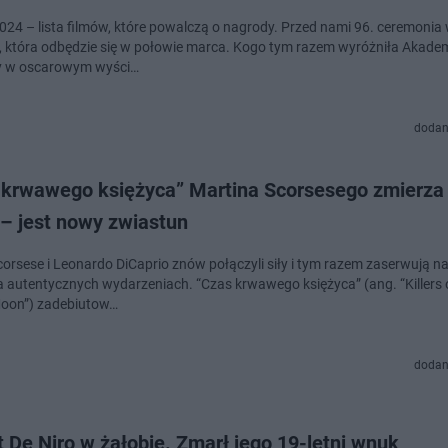
024 – lista filmów, które powalczą o nagrody. Przed nami 96. ceremonia
 która odbędzie się w połowie marca. Kogo tym razem wyróżniła Akade
y w oscarowym wyści…
dodan
 krwawego księżyca” Martina Scorsesego zmierza
 – jest nowy zwiastun
corsese i Leonardo DiCaprio znów połączyli siły i tym razem zaserwują 
a autentycznych wydarzeniach. “Czas krwawego księżyca” (ang. “Killers 
oon”) zadebiutow…
dodan
 De Niro w żałobie. Zmarł jego 19-letni wnuk