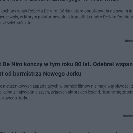
 ukochany wnuk Roberta De Niro. Córka aktora opublikowała na swoim I
serce wpis, w którym poinformowała o tragedii. Leandro De Niro Rodrigu
 dziewiętnaście la…
doda
 De Niro kończy w tym roku 80 lat. Odebrał wspan
nt od burmistrza Nowego Jorku
ele nietuzinkowych zapadających w pamięć filmów nie mają wątpliwości, 
o jedna z najwybitniejszych, żyjących aktorskich legend. Trudno się zate
 Nowego Jorku,…
dodan