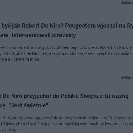
dodano
ł być jak Robert De Niro? Peugeotem wjechał na R
ie. Interweniowali strażnicy
elę, 9 listopada Kraków gościł znamienitego człowieka. Na Rynku Główn
ny aktor Robert De Niro. Jego wizyta odbiła się szerokim echem w mediach
nęła do centrum mias…
dodano
 De Niro przyjechał do Polski. Świętuje tu ważną
cę. "Jest świetnie"
e Niro, znany z występów w tak kultowych produkcjach jak "Taksówkarz"
" i "Ojciec chrzestny II", to jeden z najbardziej cenionych hollywoodzkich a
 ma powiąz…