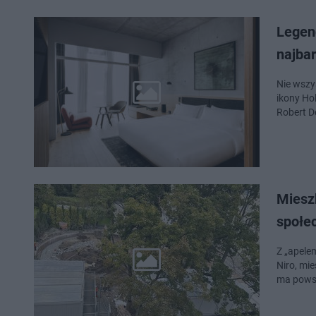
Legen
najbar
Nie wszy
ikony Ho
Robert D
Mieszk
społe
Z „apele
Niro, mi
ma powst