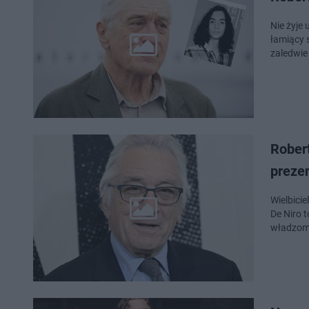
Nie żyje
łamiący 
zaledwie
Robert
preze
Wielbici
De Niro t
władzom