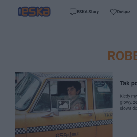
ESKA Story
Dołącz
ROBE
Tak po
Kiedy my
głowy, ż
słowa do