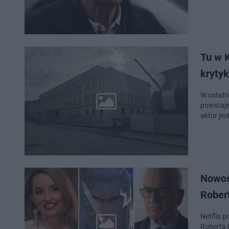
Tu w K
kryty
W ostatn
powstaje
aktor je
Nowośc
Robert
Netflix p
Roberta D