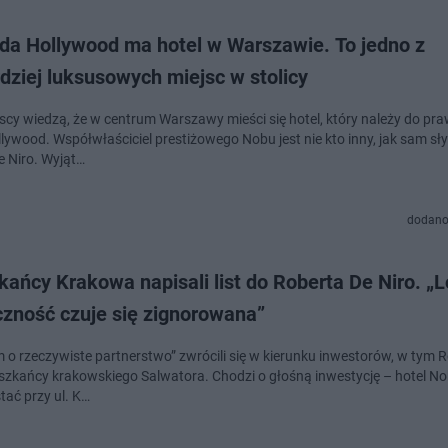
da Hollywood ma hotel w Warszawie. To jedno z
dziej luksusowych miejsc w stolicy
scy wiedzą, że w centrum Warszawy mieści się hotel, który należy do pr
llywood. Współwłaściciel prestiżowego Nobu jest nie kto inny, jak sam sł
e Niro. Wyjąt…
dodano
ańcy Krakowa napisali list do Roberta De Niro. „
czność czuje się zignorowana”
m o rzeczywiste partnerstwo” zwrócili się w kierunku inwestorów, w tym 
eszkańcy krakowskiego Salwatora. Chodzi o głośną inwestycję – hotel No
ać przy ul. K…