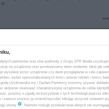
 of …
doda
 De Niro po raz pierwszy w serialu. Netflix z kole
nym hitem?
niku,
 Niro z główną rolą w serialu? Nie mamy pojęcia, jak Netflix tego dokonał
o jedno - "Dzień zero" właśnie stał się jedną z najgorętszych serialowych
fanych partnerów oraz inne podmioty z Grupy ZPR Media uzyskujem
a. A o czym …
cje na urządzeniu oraz przetwarzamy dane osobowe, takie jak unika
je wysyłane przez urządzenie czy dane przeglądania w celu zapewn
dodan
klam, wybór spersonalizowanych treści, pomiar reklam i treści, bad
 zgodą Użytkownika my i Zaufani Partnerzy możemy używać dokład
az aktywnie skanować charakterystykę urządzenia do celów identyfi
syn Ezra” w kinach. Nowy film z Bobbym Cannavale
ść, prosimy o zgodę na korzystanie z tych technologii poprzez klikn
tem De Niro
a i zawsze możesz ją zmienić/wycofać klikając przycisk ustawień pr
ogu strony
. Niektóre rodzaje przetwarzania danych nie wymagaj