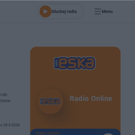
Słuchaj radia
Menu
m do
Radio Online
 znane
o 28-5-2026
TERAZ GRAMY