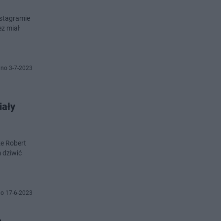
nstagramie
ez miał
no 3-7-2023
iały
że Robert
m dziwić
o 17-6-2023