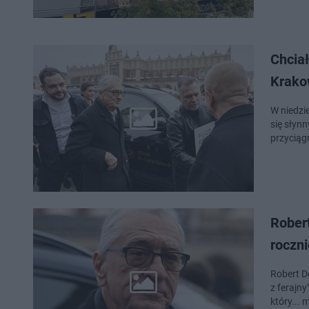
Chcia
Krakow
W niedzi
się słyn
przyciąg
Robert
roczni
Robert D
z ferajny
który...