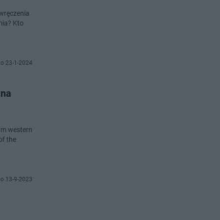
 wręczenia
mia? Kto
o 23-1-2024
 na
nam western
of the
o 13-9-2023