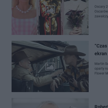
Oscary 2
Oscarów,
zawalcz
“Czas
ekran
Martin S
oparty n
Flower M
Robert