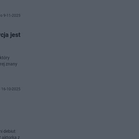
o 9-11-2025
cja jest
który
rej znany
 16-10-2025
mi debiut
z aktorką z