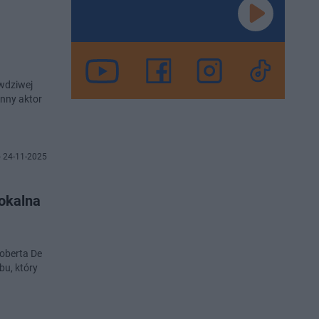
awdziwej
ynny aktor
 24-11-2025
Lokalna
Roberta De
bu, który