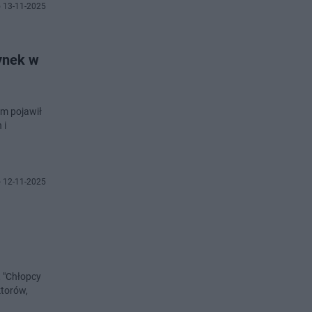
 13-11-2025
ynek w
ym pojawił
 i
 12-11-2025
, "Chłopcy
ktorów,