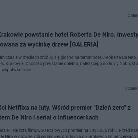
dodan
rakowie powstanie hotel Roberta De Niro. Inwesty
kowana za wycinkę drzew [GALERIA]
im czasie w mediach zrobiło się głośno na temat hotelu Roberta De Niro, 
 w Krakowie. Chodzi o powstanie obiektu, należącego do firmy Nobu, któ
st współwłaścicie…
dodano
i Netflixa na luty. Wśród premier "Dzień zero" z
em De Niro i serial o influencerkach
odzielił się listą filmowo-serialowych premier na luty 2025 roku. Przed na
e Niro w głównej roli serialowej, produkcja o kłamliwych influencerkach 