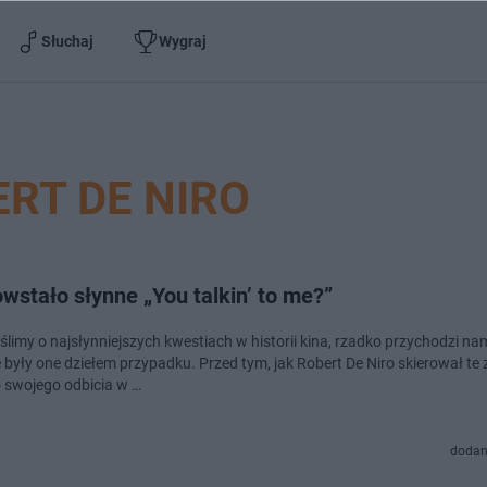
Słuchaj
Wygraj
RT DE NIRO
wstało słynne „You talkin’ to me?”
ślimy o najsłynniejszych kwestiach w historii kina, rzadko przychodzi na
e były one dziełem przypadku. Przed tym, jak Robert De Niro skierował te
 swojego odbicia w …
dodan