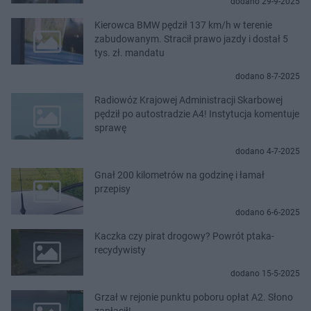
dodano 29-9-2025
Kierowca BMW pędził 137 km/h w terenie
zabudowanym. Stracił prawo jazdy i dostał 5
tys. zł. mandatu
dodano 8-7-2025
Radiowóz Krajowej Administracji Skarbowej
pędził po autostradzie A4! Instytucja komentuje
sprawę
dodano 4-7-2025
Gnał 200 kilometrów na godzinę i łamał
przepisy
dodano 6-6-2025
Kaczka czy pirat drogowy? Powrót ptaka-
recydywisty
dodano 15-5-2025
Grzał w rejonie punktu poboru opłat A2. Słono
zapłacił!