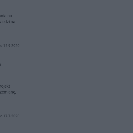
ania na
iedzi na
o 15-9-2020
a
rojekt
rzemianę,
o 17-7-2020