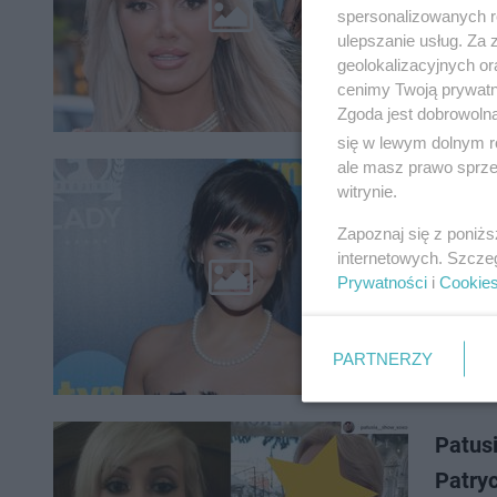
Znana z 
spersonalizowanych re
prowadzo
ulepszanie usług. Za
koncie ni
geolokalizacyjnych or
cenimy Twoją prywatno
Zgoda jest dobrowoln
się w lewym dolnym r
ale masz prawo sprzec
Wygrał
witrynie.
szkło.
Zapoznaj się z poniż
internetowych. Szcze
Patrycja 
Prywatności
i
Cookie
nabiera 
wiernych
PARTNERZY
Patus
Patry