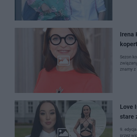
Irena
kopert
Sezon ko
związany
znamy z 
Love I
stare 
9. edycj
przez wi