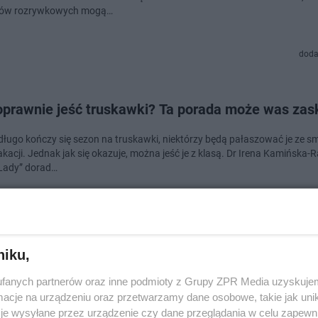
ów rozrywkowych mogą…
doda
oprawnie jeść truskawki? Ta porada może was zas
długo kończy się sezon na truskawki, niektórzy będą pałaszować je ze 
kacji. Jednak jak się okazuje, można jeść je z klasą. Dr Irena Kamińska
 Lady” dorad…
dodan
niku,
a z Projektu Lady wystąpiła w Dziewczynach z Dub
fanych partnerów oraz inne podmioty z Grupy ZPR Media uzyskujem
zaoferowano jej za występ u boku Dody!
cje na urządzeniu oraz przetwarzamy dane osobowe, takie jak unika
je wysyłane przez urządzenie czy dane przeglądania w celu zapewn