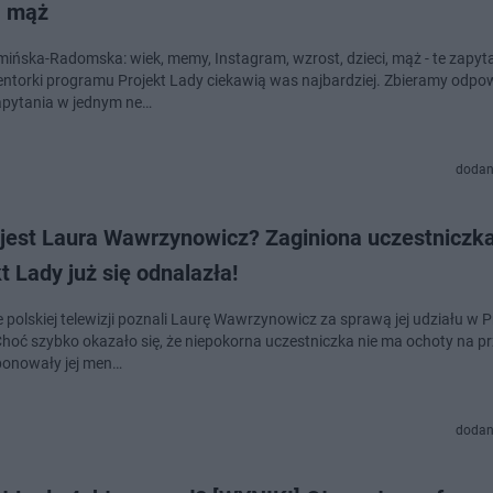
, mąż
mińska-Radomska: wiek, memy, Instagram, wzrost, dzieci, mąż - te zapyt
ntorki programu Projekt Lady ciekawią was najbardziej. Zbieramy odpow
pytania w jednym ne…
dodan
 jest Laura Wawrzynowicz? Zaginiona uczestniczk
t Lady już się odnalazła!
 polskiej telewizji poznali Laurę Wawrzynowicz za sprawą jej udziału w P
Choć szybko okazało się, że niepokorna uczestniczka nie ma ochoty na p
ponowały jej men…
dodan