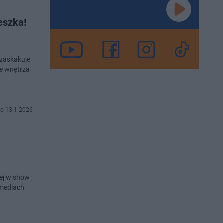
eszka!
 zaskakuje
ne wnętrza
o 13-1-2026
a
nej w show
 mediach