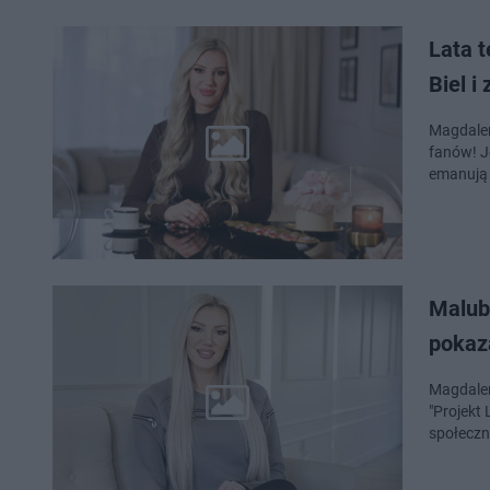
Lata t
Biel i
Magdalen
fanów! J
emanują 
Malub
pokaz
Magdalen
"Projekt 
społeczn