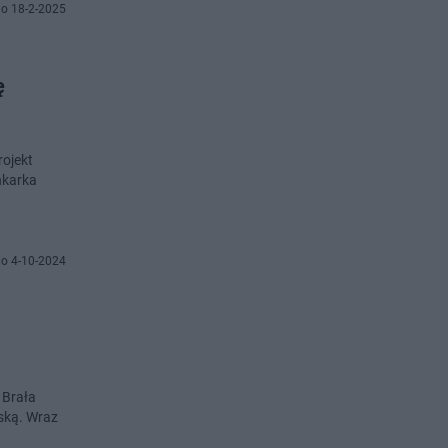
o 18-2-2025
ę
rojekt
nkarka
o 4-10-2024
 Brała
wską. Wraz