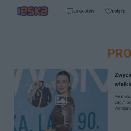
ESKA Story
Dołącz
PRO
Zwycię
wielki
Ale meta
Lady", o
Warszaws