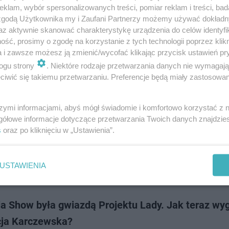
Projektu Lady Maluba stara się utrzymywać popularność, jaką zapewnił j
klam, wybór spersonalizowanych treści, pomiar reklam i treści, bad
nym przez Małgorzatę Rozenek-Majdan programie. Celebrytka ma na 
 zgodą Użytkownika my i Zaufani Partnerzy możemy używać dokład
e tylko autorskie utwo…
az aktywnie skanować charakterystykę urządzenia do celów identyfi
ść, prosimy o zgodę na korzystanie z tych technologii poprzez klikn
a i zawsze możesz ją zmienić/wycofać klikając przycisk ustawień pr
dodan
ogu strony
. Niektóre rodzaje przetwarzania danych nie wymagaj
iwić się takiemu przetwarzaniu. Preferencje będą miały zastosowanie
a pierwszą edycję "Projekt Lady" i nie ukrywa par
 Zobacz, kim jest dzisiaj Patrycja Wieja
szymi informacjami, abyś mógł świadomie i komfortowo korzystać z
gółowe informacje dotyczące przetwarzania Twoich danych znajdzi
Wieja wygrała pierwszą edycję programu "Projekt"Lady", a jej celebrycka 
s
oraz po kliknięciu w „Ustawienia”.
tempa. Jest aktywna w mediach społecznościowych, gdzie obserwuje ją 
 fanów. Zobacz, jak…
USTAWIENIA
dodan
ia Show była gwiazdą Projektu Lady. Jak teraz wy
cja Karczewska?