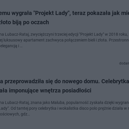
emu wygrała "Projekt Lady", teraz pokazała jak mi
 złoto biją po oczach
a Lubacz-Rataj, zwyciężczyni trzeciej edycji "Projekt Lady" w 2018 roku,
ej luksusowy apartament zachwyca połączeniem bieli i złota. Przestron
elegancją i …
dodan
a przeprowadziła się do nowego domu. Celebrytk
ała imponujące wnętrza posiadłości
a Lubacz-Rataj, znana jako Maluba, popularność zyskała dzięki wygra
Lady". Od tamtej pory celebrytka i wokalistka disco polo prężnie działa w
ościowych, gdz…