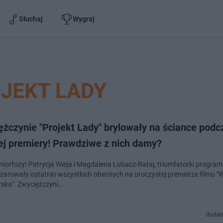
Słuchaj
Wygraj
JEKT LADY
żczynie "Projekt Lady" brylowały na ściance podc
ej premiery! Prawdziwe z nich damy?
morfozy! Patrycja Wieja i Magdalena Lubacz-Rataj, triumfatorki program
czarowały ostatnio wszystkich obecnych na uroczystej premierze filmu "W
ka". Zwyciężczyni…
dodan