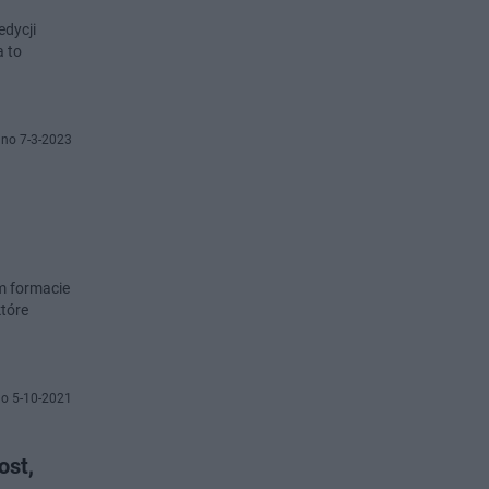
edycji
a to
no 7-3-2023
im formacie
które
o 5-10-2021
ost,