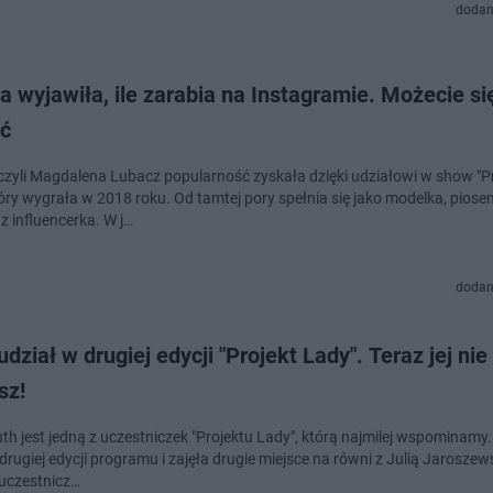
dodan
 wyjawiła, ile zarabia na Instagramie. Możecie si
ić
czyli Magdalena Lubacz popularność zyskała dzięki udziałowi w show "P
tóry wygrała w 2018 roku. Od tamtej pory spełnia się jako modelka, piose
z influencerka. W j…
dodan
udział w drugiej edycji "Projekt Lady". Teraz jej nie
sz!
th jest jedną z uczestniczek "Projektu Lady", którą najmilej wspominamy.
drugiej edycji programu i zajęła drugie miejsce na równi z Julią Jarosze
 uczestnicz…