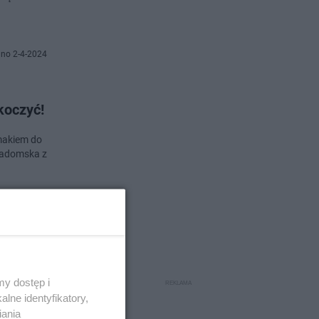
no 2-4-2024
koczyć!
smakiem do
-Radomska z
o 19-7-2023
aju.
y dostęp i
lne identyfikatory,
iania