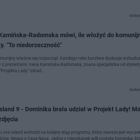
dodan
 Kamińska-Radomska mówi, ile włożyć do komunij
y. "To niedorzeczność"
munijny właśnie się rozpoczął. Każdego roku burzliwe dyskusje wzbudz
 z prezentami. Irena Kamińska-Radomska, znana specjalistka od etykiety
"Projektu Lady" zdrad…
dodan
sland 9 - Dominika brała udział w Projekt Lady! M
zdjęcia
a Love Island wchodzi na kolejny etap programu, który zawsze jest wycz
dzów. Mowa o Casa Nova. Jedną z mieszkanek willi została Dominika, któ