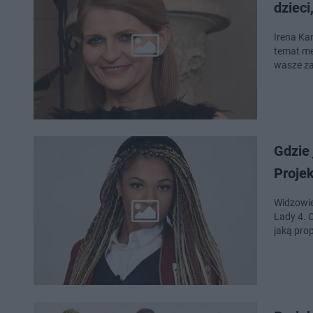
dzieci
Irena Ka
temat me
wasze za
Gdzie
Projek
Widzowie
Lady 4. 
jaką pro