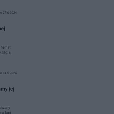
o 27-6-2024
nej
a temat
, którą
o 14-5-2024
amy jej
ekiwany
rą fani