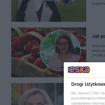
program
Jak p
Choć nie
końca wa
„Projekt
Drogi Użytkow
Malub
My, naszych 1162 zau
TYLE 
przechowujemy informa
standardowe informac