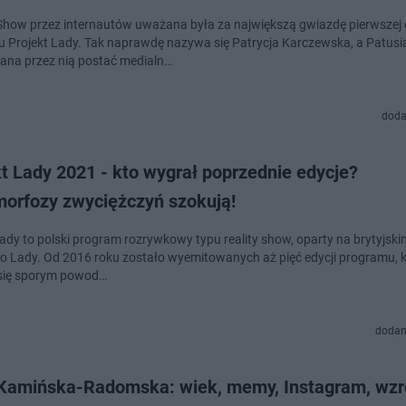
Show przez internautów uważana była za największą gwiazdę pierwszej 
 Projekt Lady. Tak naprawdę nazywa się Patrycja Karczewska, a Patusi
na przez nią postać medialn…
doda
t Lady 2021 - kto wygrał poprzednie edycje?
orfozy zwyciężczyń szokują!
Lady to polski program rozrywkowy typu reality show, oparty na brytyjsk
to Lady. Od 2016 roku zostało wyemitowanych aż pięć edycji programu, 
 się sporym powod…
dodan
 Kamińska-Radomska: wiek, memy, Instagram, wzr