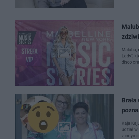
Maluba
zdziw
Maluba, 
Lady", k
disco ora
Brała 
pozna
Kaja Kaju
udział w 
z innymi