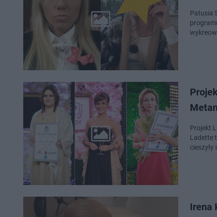
Patusia 
programu
wykreowa
Projek
Metam
Projekt 
Ladette 
cieszyły
Irena