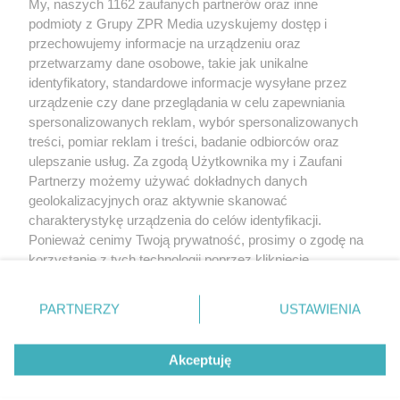
My, naszych 1162 zaufanych partnerów oraz inne
Żaden utwór zamieszczony w serwisie nie może być powielany i
podmioty z Grupy ZPR Media uzyskujemy dostęp i
rozpowszechniany lub dalej rozpowszechniany w jakikolwiek sposób (w
tym także elektroniczny lub mechaniczny) na jakimkolwiek polu
przechowujemy informacje na urządzeniu oraz
eksploatacji w jakiejkolwiek formie, włącznie z umieszczaniem w Internecie
przetwarzamy dane osobowe, takie jak unikalne
bez pisemnej zgody właściciela praw. Jakiekolwiek użycie lub
wykorzystanie utworów w całości lub w części z naruszeniem prawa, tzn.
identyfikatory, standardowe informacje wysyłane przez
bez właściwej zgody, jest zabronione pod groźbą kary i może być ścigane
urządzenie czy dane przeglądania w celu zapewniania
prawnie.
spersonalizowanych reklam, wybór spersonalizowanych
treści, pomiar reklam i treści, badanie odbiorców oraz
ulepszanie usług. Za zgodą Użytkownika my i Zaufani
Partnerzy możemy używać dokładnych danych
geolokalizacyjnych oraz aktywnie skanować
charakterystykę urządzenia do celów identyfikacji.
O nas
Ponieważ cenimy Twoją prywatność, prosimy o zgodę na
korzystanie z tych technologii poprzez kliknięcie
Informacje prawne
„Akceptuję”. Zgoda jest dobrowolna i zawsze możesz ją
zmienić/wycofać klikając przycisk ustawień prywatności
Nasze serwisy
PARTNERZY
USTAWIENIA
znajdujący się w lewym dolnym rogu strony
. Niektóre
rodzaje przetwarzania danych nie wymagają zgody
© 2026 Grupa ZPR Media
Akceptuję
użytkownika, ale masz prawo sprzeciwić się takiemu
przetwarzaniu. Preferencje będą miały zastosowanie tylko
ESKA Story
Dołącz
Słuchaj
Wygraj
na tej witrynie.