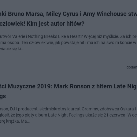
nki Bruno Marsa, Miley Cyrus i Amy Winehouse stw
człowiek! Kim jest autor hitów?
utwór Valerie i Nothing Breaks Like a Heart? Więcej niż myślicie. Za ich p
ama osoba. Ten człowiek wie, jak powstaje hit i ma ich na swoim koncie wi
iacie się ki…
dodan
ci Muzyczne 2019: Mark Ronson z hitem Late Nig
ngs
son, DJ i producent, siedmiokrotny laureat Grammy, zdobywca Oskara i
łosił, że jego piąty album Late Night Feelings ukaże się 21 czerwca! W o
erę krążka, Ma…