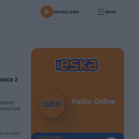
Słuchaj radia
Menu
raca z
Radio Online
ołączył
ywana była
o 13-6-2025
TERAZ GRAMY