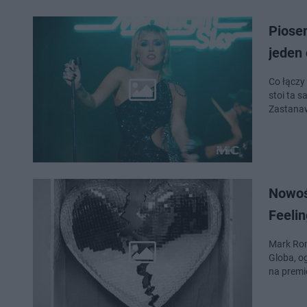
Piose
jeden 
Co łączy 
stoi ta s
Zastanaw
Nowoś
Feeli
Mark Ron
Globa, og
na premi