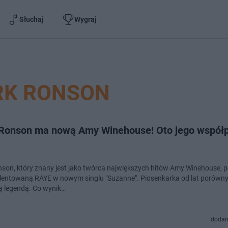
Słuchaj
Wygraj
K RONSON
Ronson ma nową Amy Winehouse! Oto jego współp
son, który znany jest jako twórca największych hitów Amy Winehouse, p
talentowaną RAYE w nowym singlu "Suzanne". Piosenkarka od lat porówn
ą legendą. Co wynik…
dodan