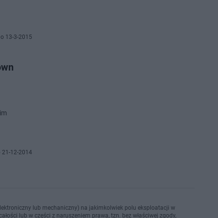
o 13-3-2015
own
kim
 21-12-2014
ektroniczny lub mechaniczny) na jakimkolwiek polu eksploatacji w
ałości lub w części z naruszeniem prawa, tzn. bez właściwej zgody,