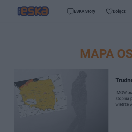
ESKA Story
Dołącz
MAPA O
Trudn
IMGW ost
stopnia 
wietrze 