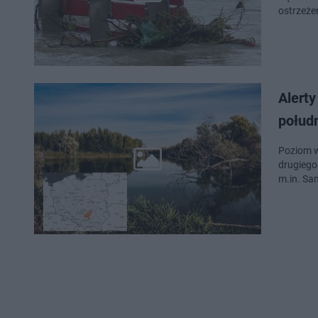
ostrzeże
Alert
połud
Poziom w
drugiego
m.in. San