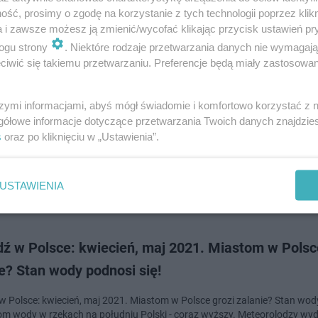
ść, prosimy o zgodę na korzystanie z tych technologii poprzez klikn
a i zawsze możesz ją zmienić/wycofać klikając przycisk ustawień pr
doda
ogu strony
. Niektóre rodzaje przetwarzania danych nie wymagaj
iwić się takiemu przetwarzaniu. Preferencje będą miały zastosowanie
! ZAŁAMANIE POGODY na Warmii i Mazurach. I
o ostrzeżenie
szymi informacjami, abyś mógł świadomie i komfortowo korzystać z
gółowe informacje dotyczące przetwarzania Twoich danych znajdzi
mi kolejne ZAŁAMANIE POGODY! Dopiero co zaczęliśmy cieszyć się ciepl
s
oraz po kliknięciu w „Ustawienia”.
a pogoda szykuje dla nas kolejną niespodziankę. Arktyczne powietrze obe
ałą Polskę, również woj…
USTAWIENIA
dodan
ź w Polsce: kwiecień, maj 2021. Miastom w Polsc
e? Stan wody podnosi się!
 Polsce: kwiecień, maj 2021. Miastom w Polsce grozi zalanie? Stan wod
iom wody w rzekach na południu Polski - coraz wyższy. Meteorolodzy wyd