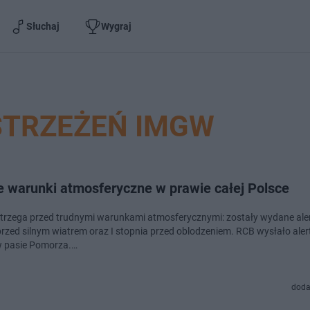
Słuchaj
Wygraj
STRZEŻEŃ IMGW
e warunki atmosferyczne w prawie całej Polsce
rzega przed trudnymi warunkami atmosferycznymi: zostały wydane alerty
przed silnym wiatrem oraz I stopnia przed oblodzeniem. RCB wysłało aler
w pasie Pomorza.…
doda