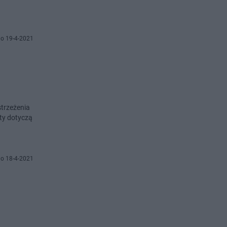
o 19-4-2021
strzeżenia
rty dotyczą
o 18-4-2021