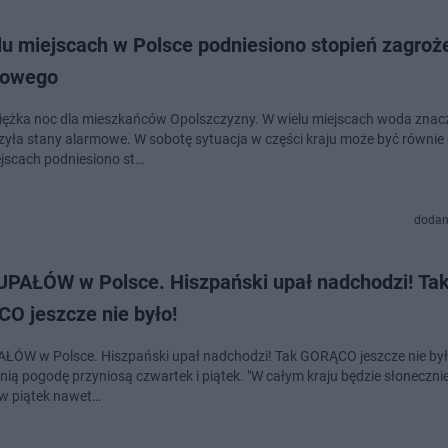
lu miejscach w Polsce podniesiono stopień zagroż
dowego
ciężka noc dla mieszkańców Opolszczyzny. W wielu miejscach woda zna
zyła stany alarmowe. W sobotę sytuacja w części kraju może być równie 
ejscach podniesiono st…
dodan
UPAŁÓW w Polsce. Hiszpański upał nadchodzi! Ta
O jeszcze nie było!
ŁÓW w Polsce. Hiszpański upał nadchodzi! Tak GORĄCO jeszcze nie by
nią pogodę przyniosą czwartek i piątek. "W całym kraju będzie słonecznie
a w piątek nawet…