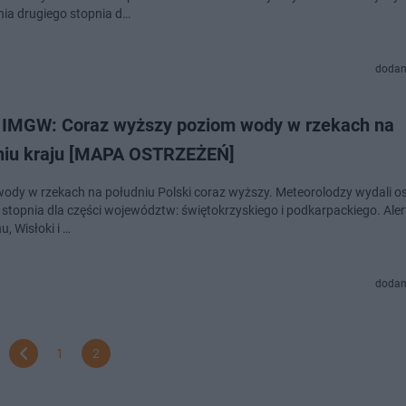
nia drugiego stopnia d…
dodan
y IMGW: Coraz wyższy poziom wody w rzekach na
niu kraju [MAPA OSTRZEŻEŃ]
ody w rzekach na południu Polski coraz wyższy. Meteorolodzy wydali o
 stopnia dla części województw: świętokrzyskiego i podkarpackiego. Ale
u, Wisłoki i …
dodan
1
2