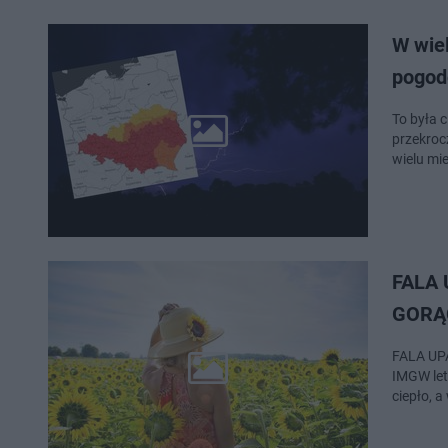
W wie
pogo
To była 
przekroc
wielu mi
FALA 
GORĄC
FALA UPA
IMGW let
ciepło, 