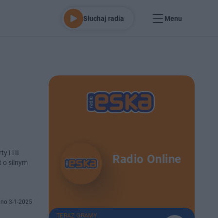
Słuchaj radia
Menu
 I i II
Radio Online
t o silnym
no 3-1-2025
TERAZ GRAMY