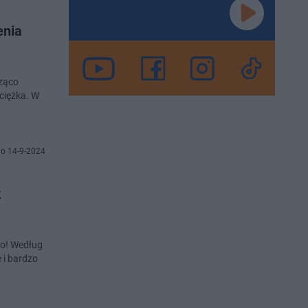
enia
cząco
ciężka. W
o 14-9-2024
k
ło! Według
 i bardzo