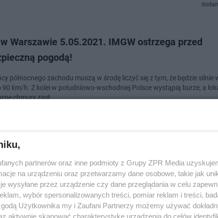
dodan
 w Warszawie 5.05.2021. IMGW ostrzega przed
zpieczną pogodą!
cy północnego zachodu muszą w środę liczyć się z tym, że będzie silnie w
 90 km/h. Z kolei w południowo-wschodniej Polsce wystąpią burze, a loka
arne chmury zasł…
doda
niku,
anie pogody w drugi dzień majówki. IMGW wydało
fanych partnerów oraz inne podmioty z Grupy ZPR Media uzyskujem
rodzaje ostrzeżeń! [MAPA]
cje na urządzeniu oraz przetwarzamy dane osobowe, takie jak unika
je wysyłane przez urządzenie czy dane przeglądania w celu zapewn
 drugi dzień majówki znacznie się pogorszy. Niedziela zapowiada się de
klam, wybór spersonalizowanych treści, pomiar reklam i treści, bad
e. Miejscami mogą wystąpić też burze z ulewami. Instytut Meteorologii i 
 zgodą Użytkownika my i Zaufani Partnerzy możemy używać dokład
ydał aż trzy…
az aktywnie skanować charakterystykę urządzenia do celów identyfi