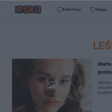
ESKA Story
Dołącz
LE
Marta
postaw
Aktorka 
Chyczews
przebywa