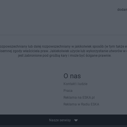
dodan
ozpowszechniany lub dalej rozpowszechniany w jakikolwiek sposób (w tym także el
pisemnej zgody właściciela praw. Jakiekolwiek użycie lub wykorzystanie utworów w c
jest zabronione pod groźbą kary i może być ścigane prawnie.
O nas
Kontakt i ludzie
Praca
Reklama na ESKA.pl
Reklama w Radiu ESKA
Nasze serwisy