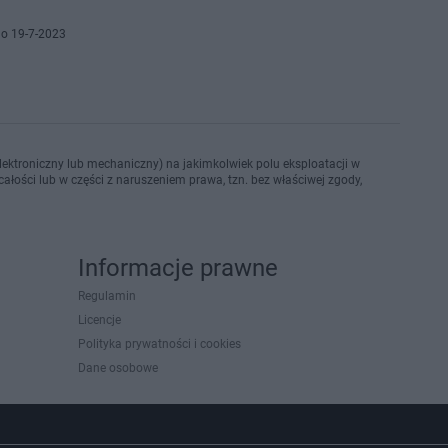
o 19-7-2023
ektroniczny lub mechaniczny) na jakimkolwiek polu eksploatacji w
ałości lub w części z naruszeniem prawa, tzn. bez właściwej zgody,
Informacje prawne
Regulamin
Licencje
Polityka prywatności i cookies
Dane osobowe