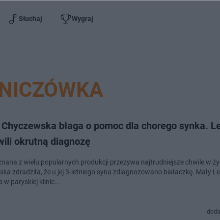
Słuchaj
Wygraj
ŚNICZÓWKA
 Chyczewska błaga o pomoc dla chorego synka. L
ili okrutną diagnozę
znana z wielu popularnych produkcji przeżywa najtrudniejsze chwile w ży
ka zdradziła, że u jej 3-letniego syna zdiagnozowano białaczkę. Mały L
 w paryskiej klinic…
doda