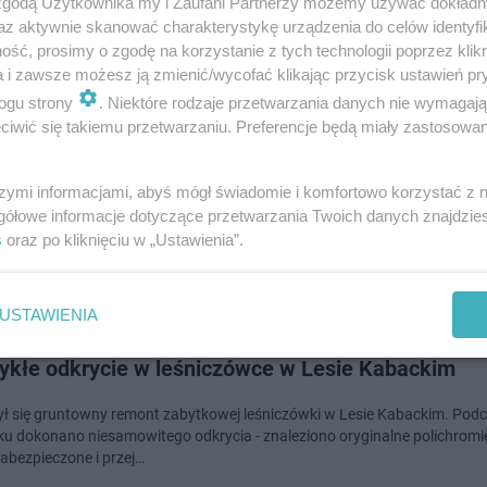
 zgodą Użytkownika my i Zaufani Partnerzy możemy używać dokład
doda
az aktywnie skanować charakterystykę urządzenia do celów identyfi
ść, prosimy o zgodę na korzystanie z tych technologii poprzez klikn
a i zawsze możesz ją zmienić/wycofać klikając przycisk ustawień pr
kowa leśniczówka w Warszawie zachwyca po remo
ogu strony
. Niektóre rodzaje przetwarzania danych nie wymagaj
ie gości już w tym roku
iwić się takiemu przetwarzaniu. Preferencje będą miały zastosowanie
y ze stołecznego ratusza przekazali, że prace przy budowie nowego Cen
szymi informacjami, abyś mógł świadomie i komfortowo korzystać z
 Ekologicznej warszawskich Lasów Miejskich dobiegają końca. Perełką o
gółowe informacje dotyczące przetwarzania Twoich danych znajdzi
 Papirusów jest wyremonto…
s
oraz po kliknięciu w „Ustawienia”.
doda
USTAWIENIA
ykłe odkrycie w leśniczówce w Lesie Kabackim
ł się gruntowny remont zabytkowej leśniczówki w Lesie Kabackim. Podc
u dokonano niesamowitego odkrycia - znaleziono oryginalne polichromie
zabezpieczone i przej…