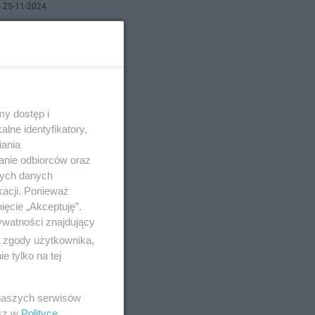
 25-11-2024
mi
oszło?
y dostęp i
lne identyfikatory,
iania
anie odbiorców oraz
nych danych
o 17-9-2017
kacji. Ponieważ
ięcie „Akceptuję”.
ywatności znajdujący
ą zgody użytkownika,
 tylko na tej
o sezonu
 naszych serwisów
esz w
Polityce