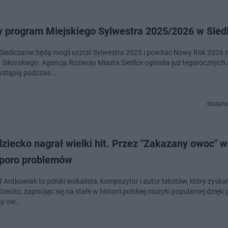
 program Miejskiego Sylwestra 2025/2026 w Sied
Siedlczanie będą mogli uczcić Sylwestra 2025 i powitać Nowy Rok 2026 
 Sikorskiego. Agencja Rozwoju Miasta Siedlce ogłosiła już tegorocznych 
ystąpią podczas …
dodano
ziecko nagrał wielki hit. Przez "Zakazany owoc" w
sporo problemów
f Antkowiak to polski wokalista, kompozytor i autor tekstów, który zyska
dziecko, zapisując się na stałe w historii polskiej muzyki popularnej dzięki
ny ow…