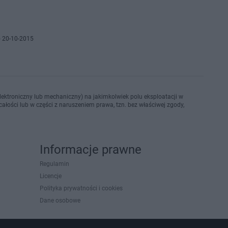
 20-10-2015
ektroniczny lub mechaniczny) na jakimkolwiek polu eksploatacji w
ałości lub w części z naruszeniem prawa, tzn. bez właściwej zgody,
Informacje prawne
Regulamin
Licencje
Polityka prywatności i cookies
Dane osobowe