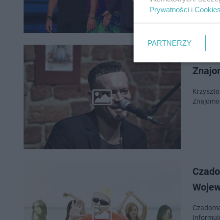
Prywatności
i
Cookie
PARTNERZY
Krzysz
Znajo
Krzyszto
Znajomo.
Czado
Wojew
Czadoman
Informuj