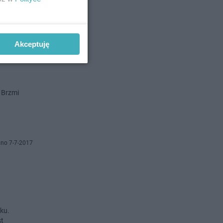
o 13-9-2017
Akceptuję
rzmi
 Brzmi
no 7-7-2017
ku.
st