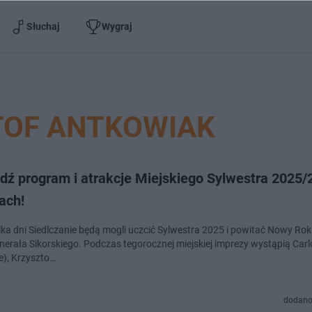
Słuchaj
Wygraj
TOF ANTKOWIAK
dź program i atrakcje Miejskiego Sylwestra 2025/
ach!
ilka dni Siedlczanie będą mogli uczcić Sylwestra 2025 i powitać Nowy Ro
nerała Sikorskiego. Podczas tegorocznej miejskiej imprezy wystąpią Carl
e), Krzyszto…
dodano