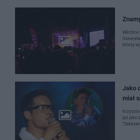
Znamy
Wkrótce 
Generała
którzy w
Jako d
miał 
Krzyszto
już jako 
"Zakaza