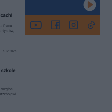
lcach!
na Placu
artystów,
 15-12-2025
 szkole
ł rozgłos
 przebojowi