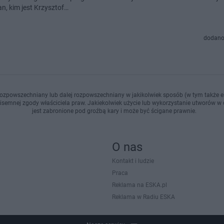
, kim jest Krzysztof…
dodano
ozpowszechniany lub dalej rozpowszechniany w jakikolwiek sposób (w tym także el
pisemnej zgody właściciela praw. Jakiekolwiek użycie lub wykorzystanie utworów w c
jest zabronione pod groźbą kary i może być ścigane prawnie.
O nas
Kontakt i ludzie
Praca
Reklama na ESKA.pl
Reklama w Radiu ESKA