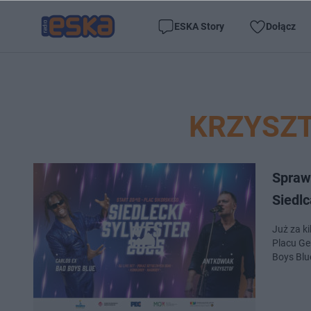
ESKA Story
Dołącz
KRZYSZ
Spraw
Siedlc
Już za k
Placu Ge
Boys Blu