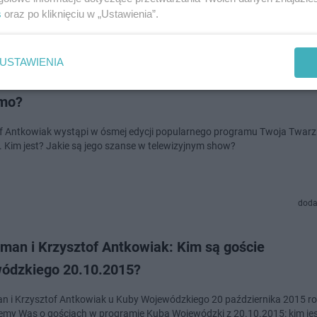
s
oraz po kliknięciu w „Ustawienia”.
dodan
USTAWIENIA
tof Antkowiak - kim jest uczestnik Twoja Twarz B
mo?
f Antkowiak wystąpi w ósmej edycji popularnego programu Twoja Twarz
 Kim jest? Jakie są jego szanse w telewizyjnym show?
doda
man i Krzysztof Antkowiak: Kim są goście
ódzkiego 20.10.2015?
 i Krzysztof Antkowiak u Kuby Wojewódzkiego 20 października 2015 ro
emy Was o gościach w programie Kuba Wojewódzki z 20.10.2015: kim je