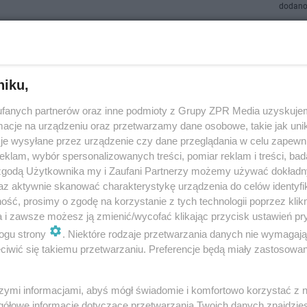
dodano
ztof Antkowiak jako Luis Fonsi w Twoja Twarz Brz
mo [VIDEO]
niku,
f Antkowiak śpiewa Despacito w Twoja Twarz Brzmi Znajomo! Jak mu p
fanych partnerów oraz inne podmioty z Grupy ZPR Media uzyskujem
cie się już teraz - na ESKA.pl
cje na urządzeniu oraz przetwarzamy dane osobowe, takie jak unika
je wysyłane przez urządzenie czy dane przeglądania w celu zapewn
klam, wybór spersonalizowanych treści, pomiar reklam i treści, bad
 zgodą Użytkownika my i Zaufani Partnerzy możemy używać dokład
dodan
az aktywnie skanować charakterystykę urządzenia do celów identyfi
ść, prosimy o zgodę na korzystanie z tych technologii poprzez klikn
a i zawsze możesz ją zmienić/wycofać klikając przycisk ustawień pr
 Twarz Brzmi Znajomo: Despacito w wykonaniu
ogu strony
. Niektóre rodzaje przetwarzania danych nie wymagaj
wiaka
iwić się takiemu przetwarzaniu. Preferencje będą miały zastosowanie
arz Brzmi Znajomo rozkręca się na dobre. Już w drugim odcinku noweg
rzmi najgorętszy hit minionych wakacji!
szymi informacjami, abyś mógł świadomie i komfortowo korzystać z
gółowe informacje dotyczące przetwarzania Twoich danych znajdzi