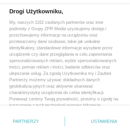
Drogi Użytkowniku,
My, naszych 1162 zaufanych partnerów oraz inne
Żaden utwór zamieszczony w serwisie nie może być powielany i
podmioty z Grupy ZPR Media uzyskujemy dostęp i
rozpowszechniany lub dalej rozpowszechniany w jakikolwiek sposób (w
tym także elektroniczny lub mechaniczny) na jakimkolwiek polu
przechowujemy informacje na urządzeniu oraz
eksploatacji w jakiejkolwiek formie, włącznie z umieszczaniem w Internecie
przetwarzamy dane osobowe, takie jak unikalne
bez pisemnej zgody właściciela praw. Jakiekolwiek użycie lub
wykorzystanie utworów w całości lub w części z naruszeniem prawa, tzn.
identyfikatory, standardowe informacje wysyłane przez
bez właściwej zgody, jest zabronione pod groźbą kary i może być ścigane
urządzenie czy dane przeglądania w celu zapewniania
prawnie.
spersonalizowanych reklam, wybór spersonalizowanych
treści, pomiar reklam i treści, badanie odbiorców oraz
ulepszanie usług. Za zgodą Użytkownika my i Zaufani
Partnerzy możemy używać dokładnych danych
geolokalizacyjnych oraz aktywnie skanować
charakterystykę urządzenia do celów identyfikacji.
O nas
Ponieważ cenimy Twoją prywatność, prosimy o zgodę na
korzystanie z tych technologii poprzez kliknięcie
Informacje prawne
„Akceptuję”. Zgoda jest dobrowolna i zawsze możesz ją
zmienić/wycofać klikając przycisk ustawień prywatności
Nasze serwisy
PARTNERZY
USTAWIENIA
znajdujący się w lewym dolnym rogu strony
. Niektóre