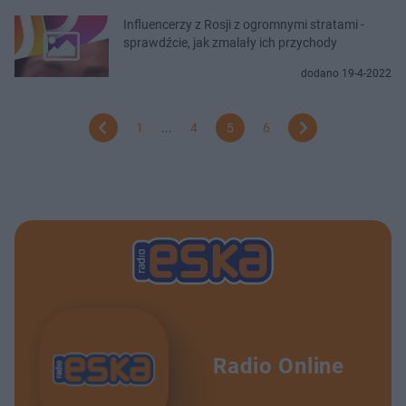
Influencerzy z Rosji z ogromnymi stratami -
sprawdźcie, jak zmalały ich przychody
dodano 19-4-2022
1
...
4
5
6
Radio Online