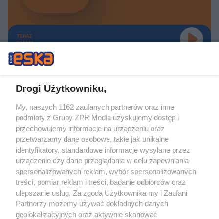
TERAZ
GRAMY
Drogi Użytkowniku,
My, naszych 1162 zaufanych partnerów oraz inne
Żaden utwór zamieszczony w serwisie nie może być powielany i
podmioty z Grupy ZPR Media uzyskujemy dostęp i
rozpowszechniany lub dalej rozpowszechniany w jakikolwiek sposób (w
tym także elektroniczny lub mechaniczny) na jakimkolwiek polu
przechowujemy informacje na urządzeniu oraz
eksploatacji w jakiejkolwiek formie, włącznie z umieszczaniem w Internecie
przetwarzamy dane osobowe, takie jak unikalne
bez pisemnej zgody właściciela praw. Jakiekolwiek użycie lub
identyfikatory, standardowe informacje wysyłane przez
wykorzystanie utworów w całości lub w części z naruszeniem prawa, tzn.
bez właściwej zgody, jest zabronione pod groźbą kary i może być ścigane
urządzenie czy dane przeglądania w celu zapewniania
prawnie.
spersonalizowanych reklam, wybór spersonalizowanych
treści, pomiar reklam i treści, badanie odbiorców oraz
ulepszanie usług. Za zgodą Użytkownika my i Zaufani
Partnerzy możemy używać dokładnych danych
geolokalizacyjnych oraz aktywnie skanować