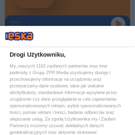
TERAZ
GRAMY
Drogi Użytkowniku,
My, naszych 1162 zaufanych partnerów oraz inne
Żaden utwór zamieszczony w serwisie nie może być powielany i
podmioty z Grupy ZPR Media uzyskujemy dostęp i
rozpowszechniany lub dalej rozpowszechniany w jakikolwiek sposób (w
tym także elektroniczny lub mechaniczny) na jakimkolwiek polu
przechowujemy informacje na urządzeniu oraz
eksploatacji w jakiejkolwiek formie, włącznie z umieszczaniem w Internecie
przetwarzamy dane osobowe, takie jak unikalne
bez pisemnej zgody właściciela praw. Jakiekolwiek użycie lub
identyfikatory, standardowe informacje wysyłane przez
wykorzystanie utworów w całości lub w części z naruszeniem prawa, tzn.
bez właściwej zgody, jest zabronione pod groźbą kary i może być ścigane
urządzenie czy dane przeglądania w celu zapewniania
prawnie.
spersonalizowanych reklam, wybór spersonalizowanych
treści, pomiar reklam i treści, badanie odbiorców oraz
ulepszanie usług. Za zgodą Użytkownika my i Zaufani
Partnerzy możemy używać dokładnych danych
geolokalizacyjnych oraz aktywnie skanować