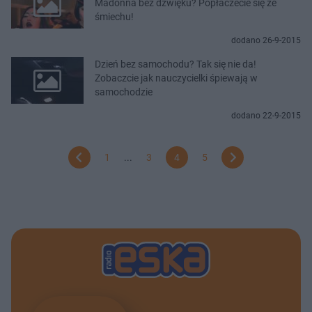
Madonna bez dźwięku? Popłaczecie się ze
śmiechu!
dodano 26-9-2015
Dzień bez samochodu? Tak się nie da!
Zobaczcie jak nauczycielki śpiewają w
samochodzie
dodano 22-9-2015
1
...
3
4
5