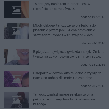
Twerkujący nos hitem internetu! WOW!
Potraficie tak samo? [VIDEO]
dodano 19-5-2016
Młody chłopak tańczy ze swoją babcią do
piosenki o przemijaniu. A ona promienieje
szczęściem! Zobacz wzruszające wideo
dodano 8-3-2016
Bądź jak... największa gwiazda muzyki! Zmiana
twarzy na żywo nowym trendem internautów!
dodano 23-2-2016
Chłopak z widowni Jaka to Melodia wywija w
rytm Ona tańczy dla mnie! Co za ruchy!
dodano 20-2-2016
Ten gość znalazł najlepsze lekarstwo na
pokonanie lutowej chandry! Rozbawi nim
każdego