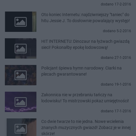
dodano 17-2-2016
Oto koniec Internetu: najdziwniejszy "taniec" do
hitu Jessie J. To dosłownie powalający występ!
dodano 5-2-2016
HIT INTERNETU: Dinozaur na łyżwach gwiazdą
sieci! Pokonałby epokę lodowcową!
dodano 27-1-2016
Policjant śpiewa hymn narodowy. Ciarki na
plecach gwarantowane!
dodano 19-1-2016
Zakonnica nie w przebraniu tańczy na
lodowisku! To mistrzowski pokaz umiejętności!
dodano 17-1-2016
Co dwie twarze to nie jedna. Nowe wcielenia
znanych muzycznych gwiazd! Zobacz je w innej
skórze!