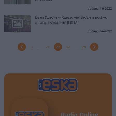
dodano 1-6-2022
Dzień Dziecka w Rzeszowie! Będzie mnóstwo
atrakcji i wydarzeń! [LISTA]
dodano 1-6-2022
1
...
21
22
23
...
25
Radio Online