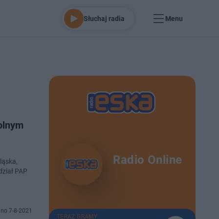
Słuchaj radia
Menu
olnym
Radio Online
ląska,
dział PAP
no 7-8-2021
TERAZ GRAMY