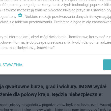
ść, prosimy o zgodę na korzystanie z tych technologii poprzez klikn
a i zawsze możesz ją zmienić/wycofać klikając przycisk ustawień pr
doda
ogu strony
. Niektóre rodzaje przetwarzania danych nie wymagaj
iwić się takiemu przetwarzaniu. Preferencje będą miały zastosowanie
 grad, a nawet trąby powietrze! IMGW wydał alert:
zpieczna pogoda w weekend
szymi informacjami, abyś mógł świadomie i komfortowo korzystać z
gółowe informacje dotyczące przetwarzania Twoich danych znajdzi
a się bardzo niebezpieczny weekend w pogodzie. Instytut Meteorologii i
s
oraz po kliknięciu w „Ustawienia”.
ki Wodnej ostrzega przed gwałtownymi zjawiskami, w tym burzami, gra
ąbami powietrznymi. Te mogą po…
USTAWIENIA
dodan
ją gwałtowne burze, grad i wichury. IMGW wydał
żenie dla połowy kraju. Będzie niebezpiecznie!
 spokojniejszym tygodniu w pogodzie znów będzie niebezpieczne. Wraca
e burze, grad i silne porywy wiatru, które będą nam towarzyszyć cały ty