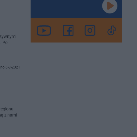
ensywnymi
. Po
no 6-8-2021
regionu
ną z nami