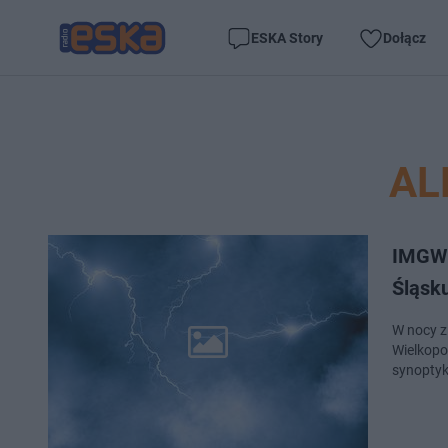
ESKA Story
Dołącz
AL
IMGW 
Śląsk
W nocy z 
Wielkopo
synopty