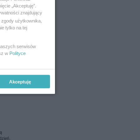
ięcie „Akceptuję”.
ywatności znajdujący
no 1-8-2021
ą zgody użytkownika,
 tylko na tej
 naszych serwisów
esz w
Polityce
dem, a
Akceptuję
o 31-7-2021
ją
dzień.