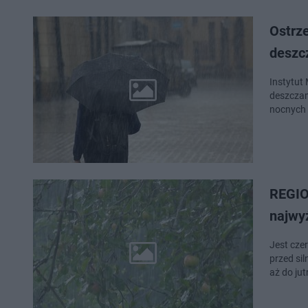
Ostrz
deszcz
Instytut
deszczam
nocnych 
REGION
najwyż
Jest cze
przed si
aż do ju