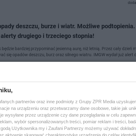
doda
opady deszczu, burze i wiatr. Możliwe podtopieni
alerty drugiego i trzeciego stopnia!
 będzie bardziej przypominać jesienną aurę, niż letnią. Przez cały dzień
ać się opadów deszczu, burz oraz silnego wiatru. IMGW wydał już alert 
doda
niku,
N: W niedzielę niebezpieczna aura. IMGW wydał d
fanych partnerów oraz inne podmioty z Grupy ZPR Media uzyskujem
pacia alert III-go stopnia
cje na urządzeniu oraz przetwarzamy dane osobowe, takie jak unika
je wysyłane przez urządzenie czy dane przeglądania w celu zapewn
pady deszczu, lokalnie grad, nawałnicowe porywy wiatru do 120 km/h. Prze
klam, wybór spersonalizowanych treści, pomiar reklam i treści, bad
jawiskami mieszkańców Podkarpacia ostrzegają synoptycy IMGW.
 zgodą Użytkownika my i Zaufani Partnerzy możemy używać dokład
az aktywnie skanować charakterystykę urządzenia do celów identyfi