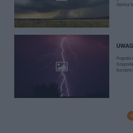
Oprócz t
UWAGA
Pogoda w
Gospodar
burzami d