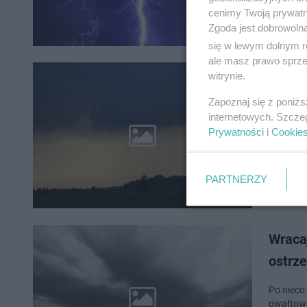
cenimy Twoją prywatno
Zgoda jest dobrowoln
się w lewym dolnym r
ale masz prawo sprzec
Burze,
witrynie.
niebe
Zapoznaj się z poniż
internetowych. Szcze
Zapowiad
Prywatności
i
Cookie
Gospodar
nawet tr
PARTNERZY
Wraca
ostrze
Po nieco
gwałtown