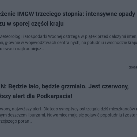
eżenie IMGW trzeciego stopnia: intensywne opady
u w sporej części kraju
 Meteorologii i Gospodarki Wodnej ostrzega w piątek przed dalszymi int
i, głównie w województwach centralnych, na południu i wschodzie kraju
ulewach najtrudniejsz…
doda
: Będzie lało, będzie grzmiało. Jest czerwony,
szy alert dla Podkarpacia!
rwony, najwyższy alert. Dlatego synoptycy ostrzegają dziś mieszkańców 
lnym deszczem i burzami. Nawałnice mają się pojawić popołudniu i zosta
trzejszego poran…