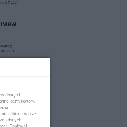
no 5-8-2021
a. IMGW
 możemy
drugiego
no 5-8-2021
la
y dostęp i
lne identyfikatory,
iania
d
anie odbiorców oraz
nych danych
kacji. Ponieważ