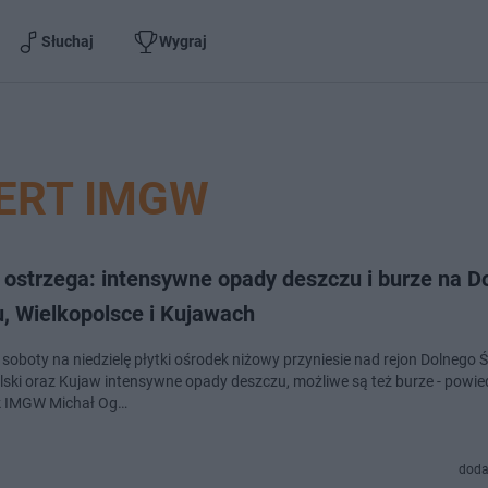
Słuchaj
Wygraj
ERT IMGW
ostrzega: intensywne opady deszczu i burze na D
u, Wielkopolsce i Kujawach
soboty na niedzielę płytki ośrodek niżowy przyniesie nad rejon Dolnego Ś
lski oraz Kujaw intensywne opady deszczu, możliwe są też burze - powie
k IMGW Michał Og…
doda