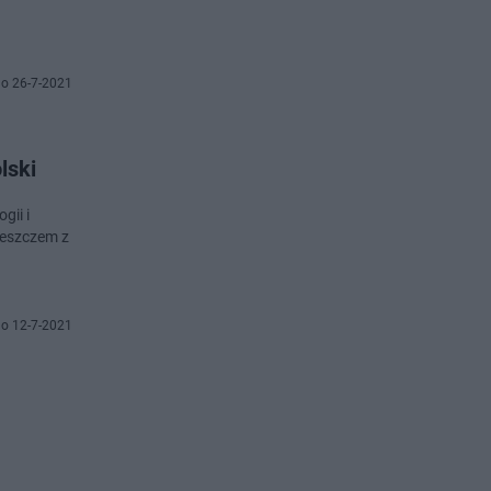
o 26-7-2021
lski
gii i
deszczem z
o 12-7-2021