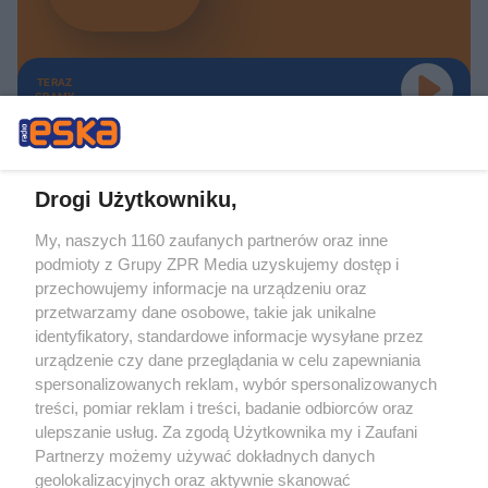
TERAZ
GRAMY
Drogi Użytkowniku,
My, naszych 1160 zaufanych partnerów oraz inne
Żaden utwór zamieszczony w serwisie nie może być powielany i
podmioty z Grupy ZPR Media uzyskujemy dostęp i
rozpowszechniany lub dalej rozpowszechniany w jakikolwiek sposób (w
tym także elektroniczny lub mechaniczny) na jakimkolwiek polu
przechowujemy informacje na urządzeniu oraz
eksploatacji w jakiejkolwiek formie, włącznie z umieszczaniem w Internecie
przetwarzamy dane osobowe, takie jak unikalne
bez pisemnej zgody właściciela praw. Jakiekolwiek użycie lub
identyfikatory, standardowe informacje wysyłane przez
wykorzystanie utworów w całości lub w części z naruszeniem prawa, tzn.
bez właściwej zgody, jest zabronione pod groźbą kary i może być ścigane
urządzenie czy dane przeglądania w celu zapewniania
prawnie.
spersonalizowanych reklam, wybór spersonalizowanych
treści, pomiar reklam i treści, badanie odbiorców oraz
ulepszanie usług. Za zgodą Użytkownika my i Zaufani
Partnerzy możemy używać dokładnych danych
geolokalizacyjnych oraz aktywnie skanować