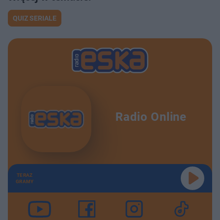
Wiosenny glow up – jak zadbać o skórę przy zmianie pory roku? SuperZdrowi
25:46
QUIZ SERIALE
Czy konflikt na Bliskim Wschodzie uderzy w bezpieczeństwo lekowe w Polsce? SuperZdrowi
20:31
Radio Online
TERAZ
GRAMY