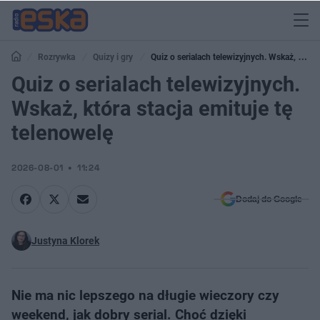
Rozrywka
Quizy i gry
Quiz o serialach telewizyjnych. Wskaż, która
stacja emituje tę telenowelę
Quiz o serialach telewizyjnych.
Wskaż, która stacja emituje tę
telenowelę
2026-08-01
11:24
Dodaj do Google
Justyna Klorek
Nie ma nic lepszego na długie wieczory czy
weekend, jak dobry serial. Choć dzięki