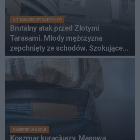
CO TAM SIĘ WYDARZYŁO?
Brutalny atak przed Złotymi
Tarasami. Młody mężczyzna
zepchnięty ze schodów. Szokujące
nagranie krąży po sieci
SANEPID W AKCJI
Koszmar kuracjuszy. Masowa