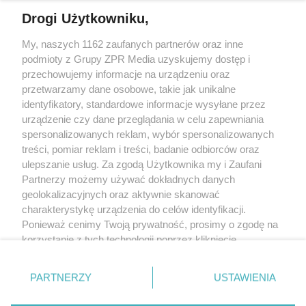
Drogi Użytkowniku,
My, naszych 1162 zaufanych partnerów oraz inne
Żaden utwór zamieszczony w serwisie nie może być powielany i
podmioty z Grupy ZPR Media uzyskujemy dostęp i
rozpowszechniany lub dalej rozpowszechniany w jakikolwiek sposób (w
tym także elektroniczny lub mechaniczny) na jakimkolwiek polu
przechowujemy informacje na urządzeniu oraz
eksploatacji w jakiejkolwiek formie, włącznie z umieszczaniem w Internecie
przetwarzamy dane osobowe, takie jak unikalne
bez pisemnej zgody właściciela praw. Jakiekolwiek użycie lub
wykorzystanie utworów w całości lub w części z naruszeniem prawa, tzn.
identyfikatory, standardowe informacje wysyłane przez
bez właściwej zgody, jest zabronione pod groźbą kary i może być ścigane
urządzenie czy dane przeglądania w celu zapewniania
prawnie.
spersonalizowanych reklam, wybór spersonalizowanych
treści, pomiar reklam i treści, badanie odbiorców oraz
ulepszanie usług. Za zgodą Użytkownika my i Zaufani
Partnerzy możemy używać dokładnych danych
geolokalizacyjnych oraz aktywnie skanować
charakterystykę urządzenia do celów identyfikacji.
O nas
Ponieważ cenimy Twoją prywatność, prosimy o zgodę na
korzystanie z tych technologii poprzez kliknięcie
Informacje prawne
„Akceptuję”. Zgoda jest dobrowolna i zawsze możesz ją
zmienić/wycofać klikając przycisk ustawień prywatności
Nasze serwisy
PARTNERZY
USTAWIENIA
znajdujący się w lewym dolnym rogu strony
. Niektóre
rodzaje przetwarzania danych nie wymagają zgody
© 2026 Grupa ZPR Media