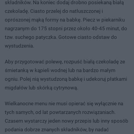
składników. Na koniec dodaj drobno posiekaną białą
czekoladę. Ciasto przelej do natłuszczonej i
oprószonej mąką formy na babkę. Piecz w piekarniku
nagrzanym do 175 stopni przez około 40-45 minut, do
tzw. suchego patyczka. Gotowe ciasto odstaw do
wystudzenia.
Aby przygotować polewę, rozpuść białą czekoladę ze
śmietanką w kąpieli wodnej lub na bardzo małym
ogniu. Polej nią wystudzoną babkę i udekoruj płatkami
migdałów lub skórką cytrynową.
Wielkanocne menu nie musi opierać się wyłącznie na
tych samych, od lat powtarzanych rozwiązaniach.
Czasem wystarczy jeden nowy przepis lub inny sposób
podania dobrze znanych składników, by nadać