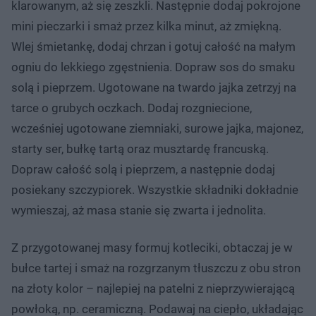
klarowanym, aż się zeszkli. Następnie dodaj pokrojone
mini pieczarki i smaż przez kilka minut, aż zmiękną.
Wlej śmietankę, dodaj chrzan i gotuj całość na małym
ogniu do lekkiego zgęstnienia. Dopraw sos do smaku
solą i pieprzem. Ugotowane na twardo jajka zetrzyj na
tarce o grubych oczkach. Dodaj rozgniecione,
wcześniej ugotowane ziemniaki, surowe jajka, majonez,
starty ser, bułkę tartą oraz musztardę francuską.
Dopraw całość solą i pieprzem, a następnie dodaj
posiekany szczypiorek. Wszystkie składniki dokładnie
wymieszaj, aż masa stanie się zwarta i jednolita.
Z przygotowanej masy formuj kotleciki, obtaczaj je w
bułce tartej i smaż na rozgrzanym tłuszczu z obu stron
na złoty kolor – najlepiej na patelni z nieprzywierającą
powłoką, np. ceramiczną. Podawaj na ciepło, układając