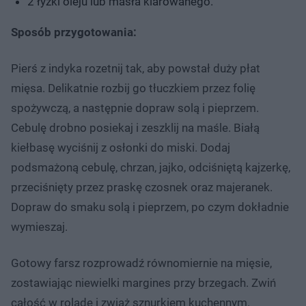
2 łyżki oleju lub masła klarowanego.
Sposób przygotowania:
Pierś z indyka rozetnij tak, aby powstał duży płat
mięsa. Delikatnie rozbij go tłuczkiem przez folię
spożywczą, a następnie dopraw solą i pieprzem.
Cebulę drobno posiekaj i zeszklij na maśle. Białą
kiełbasę wyciśnij z osłonki do miski. Dodaj
podsmażoną cebulę, chrzan, jajko, odciśniętą kajzerkę,
przeciśnięty przez praskę czosnek oraz majeranek.
Dopraw do smaku solą i pieprzem, po czym dokładnie
wymieszaj.
Gotowy farsz rozprowadź równomiernie na mięsie,
zostawiając niewielki margines przy brzegach. Zwiń
całość w roladę i zwiąż sznurkiem kuchennym.