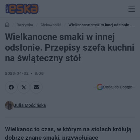
Rozrywka
Ciekawostki
Wielkanocne smaki w innej odsłonie.
Przepisy szefa kuchni na świąteczny stół
Wielkanocne smaki w innej
odsłonie. Przepisy szefa kuchni
na świąteczny stół
2026-04-02
8:06
Dodaj do Google
Julia Mościńska
Wielkanoc to czas, w którym na stołach królują
dobrze znane smaki, przywołujące