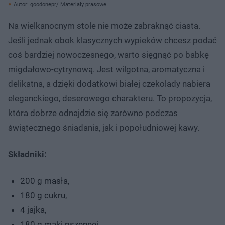
Autor: goodonepr/ Materiały prasowe
Na wielkanocnym stole nie może zabraknąć ciasta.
Jeśli jednak obok klasycznych wypieków chcesz podać
coś bardziej nowoczesnego, warto sięgnąć po babkę
migdałowo-cytrynową. Jest wilgotna, aromatyczna i
delikatna, a dzięki dodatkowi białej czekolady nabiera
eleganckiego, deserowego charakteru. To propozycja,
która dobrze odnajdzie się zarówno podczas
świątecznego śniadania, jak i popołudniowej kawy.
Składniki:
200 g masła,
180 g cukru,
4 jajka,
180 g mąki pszennej,