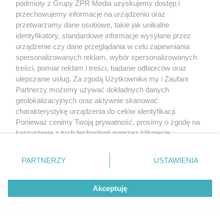
podmioty z Grupy ZPR Media uzyskujemy dostęp i
przechowujemy informacje na urządzeniu oraz
przetwarzamy dane osobowe, takie jak unikalne
identyfikatory, standardowe informacje wysyłane przez
urządzenie czy dane przeglądania w celu zapewniania
spersonalizowanych reklam, wybór spersonalizowanych
treści, pomiar reklam i treści, badanie odbiorców oraz
ulepszanie usług. Za zgodą Użytkownika my i Zaufani
Partnerzy możemy używać dokładnych danych
geolokalizacyjnych oraz aktywnie skanować
charakterystykę urządzenia do celów identyfikacji.
CIEKAWOSTKI
Ponieważ cenimy Twoją prywatność, prosimy o zgodę na
Ma zaledwie 1500
korzystanie z tych technologii poprzez kliknięcie
„Akceptuję”. Zgoda jest dobrowolna i zawsze możesz ją
mieszkańców. Mała wioska w
zmienić/wycofać klikając przycisk ustawień prywatności
PARTNERZY
USTAWIENIA
Świętokrzyskiem skrywa
znajdujący się w lewym dolnym rogu strony
. Niektóre
rodzaje przetwarzania danych nie wymagają zgody
zabytki, bywał tu nawet król
Akceptuję
użytkownika, ale masz prawo sprzeciwić się takiemu
przetwarzaniu. Preferencje będą miały zastosowanie tylko
na tej witrynie.