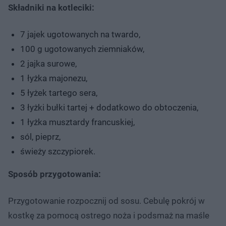
Składniki na kotleciki:
7 jajek ugotowanych na twardo,
100 g ugotowanych ziemniaków,
2 jajka surowe,
1 łyżka majonezu,
5 łyżek tartego sera,
3 łyżki bułki tartej + dodatkowo do obtoczenia,
1 łyżka musztardy francuskiej,
sól, pieprz,
świeży szczypiorek.
Sposób przygotowania:
Przygotowanie rozpocznij od sosu. Cebulę pokrój w
kostkę za pomocą ostrego noża i podsmaż na maśle