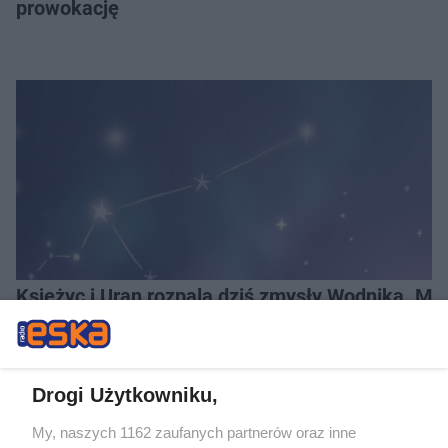
prowokację
Księżyc i Uran rozpalą dziś zmysły Wodnika. Mu
Drogi Użytkowniku,
LOKALNIE:
My, naszych 1162 zaufanych partnerów oraz inne