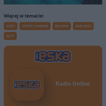
GÓRY
SPORTY ZIMOWE
WŁOCHY
ZIMA 2023
ALPY
Radio Online