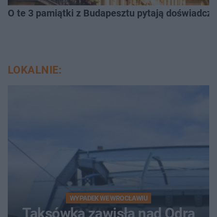
O te 3 pamiątki z Budapesztu pytają doświadczen
LOKALNIE:
WYPADEK WE WROCŁAWIU
Taksówka zawisła nad Odrą