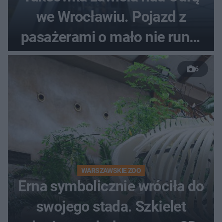
we Wrocławiu. Pojazd z
pasażerami o mało nie runął
do rzeki
6
WARSZAWSKIE ZOO
Erna symbolicznie wróciła do
swojego stada. Szkielet