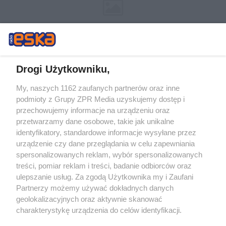
Drogi Użytkowniku,
My, naszych 1162 zaufanych partnerów oraz inne
Żaden utwór zamieszczony w serwisie nie może być powielany i
podmioty z Grupy ZPR Media uzyskujemy dostęp i
rozpowszechniany lub dalej rozpowszechniany w jakikolwiek sposób (w
przechowujemy informacje na urządzeniu oraz
tym także elektroniczny lub mechaniczny) na jakimkolwiek polu
eksploatacji w jakiejkolwiek formie, włącznie z umieszczaniem w
przetwarzamy dane osobowe, takie jak unikalne
Internecie bez pisemnej zgody właściciela praw. Jakiekolwiek użycie lub
identyfikatory, standardowe informacje wysyłane przez
wykorzystanie utworów w całości lub w części z naruszeniem prawa,
tzn. bez właściwej zgody, jest zabronione pod groźbą kary i może być
urządzenie czy dane przeglądania w celu zapewniania
ścigane prawnie.
spersonalizowanych reklam, wybór spersonalizowanych
treści, pomiar reklam i treści, badanie odbiorców oraz
ulepszanie usług. Za zgodą Użytkownika my i Zaufani
Partnerzy możemy używać dokładnych danych
geolokalizacyjnych oraz aktywnie skanować
charakterystykę urządzenia do celów identyfikacji.
Ponieważ cenimy Twoją prywatność, prosimy o zgodę na
O nas