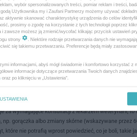
klam, wybór spersonalizowanych treści, pomiar reklam i treści, bad
 zgodą Użytkownika my i Zaufani Partnerzy możemy używać dokład
az aktywnie skanować charakterystykę urządzenia do celów identyfi
ść, prosimy o zgodę na korzystanie z tych technologii poprzez klikn
a i zawsze możesz ją zmienić/wycofać klikając przycisk ustawień pr
ogu strony
. Niektóre rodzaje przetwarzania danych nie wymagaj
iwić się takiemu przetwarzaniu. Preferencje będą miały zastosowanie
szymi informacjami, abyś mógł świadomie i komfortowo korzystać z
gółowe informacje dotyczące przetwarzania Twoich danych znajdzi
u zdrowia zwierzęcia. Czy słusznie?
s
oraz po kliknięciu w „Ustawienia”.
 nie rozumiemy
USTAWIENIA
e za wymagające konsultacji z lekarzem weterynarii, t
ach, np. gorączka albo zmiany skórne (wskazywane przez 
tóre nie potrafią wprost powiedzieć, co je boli, takie ja