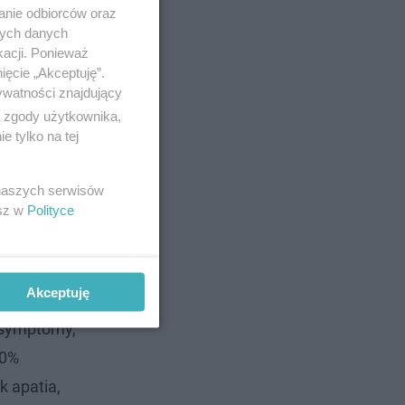
anie odbiorców oraz
nych danych
kacji. Ponieważ
ięcie „Akceptuję”.
ywatności znajdujący
ą zgody użytkownika,
 tylko na tej
 naszych serwisów
esz w
Polityce
Akceptuję
o symptomy,
60%
k apatia,