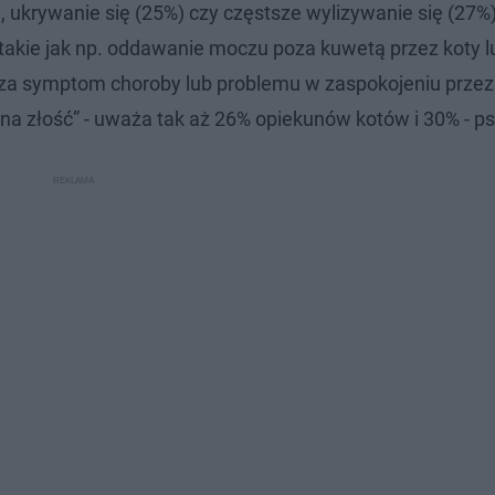
), ukrywanie się (25%) czy częstsze wylizywanie się (27%)
akie jak np. oddawanie moczu poza kuwetą przez koty l
 za symptom choroby lub problemu w zaspokojeniu przez
 na złość” - uważa tak aż 26% opiekunów kotów i 30% - p