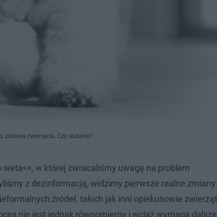
u zdrowia zwierzęcia. Czy słusznie?
do weta<<, w której zwracaliśmy uwagę na problem
liśmy z dezinformacją, widzimy pierwsze realne zmiany
eformalnych źródeł, takich jak inni opiekunowie zwierząt
oces nie jest jednak równomierny i wciąż wymaga dalszej