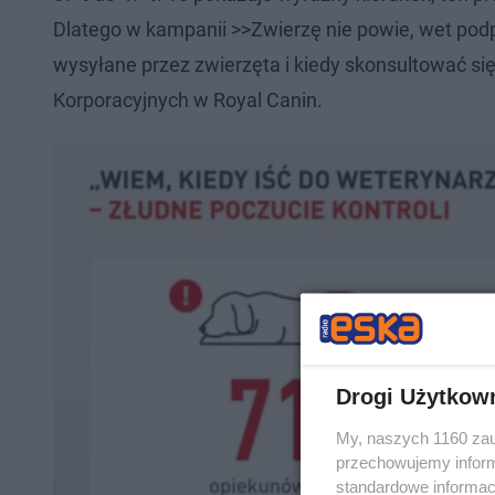
Dlatego w kampanii >>Zwierzę nie powie, wet pod
wysyłane przez zwierzęta i kiedy skonsultować się
Korporacyjnych w Royal Canin.
Drogi Użytkow
My, naszych 1160 zau
przechowujemy informa
standardowe informac