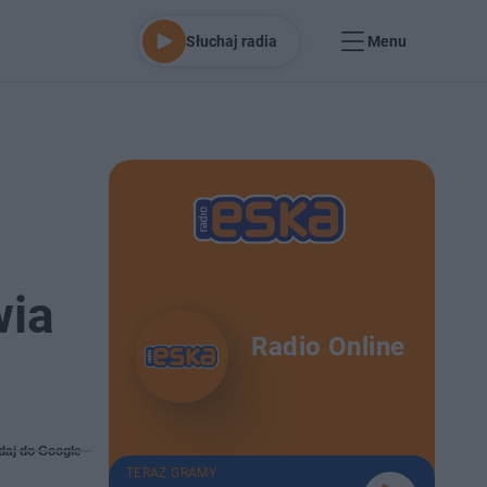
Słuchaj radia
Menu
wia
Radio Online
daj do Google
TERAZ GRAMY