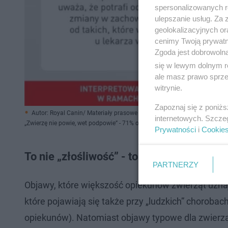
spersonalizowanych re
ulepszanie usług. Za
geolokalizacyjnych or
cenimy Twoją prywatno
Zgoda jest dobrowoln
się w lewym dolnym r
ale masz prawo sprzec
witrynie.
Zapoznaj się z poniż
Autor: Royal Canin/ Materiały prasowe
internetowych. Szcze
„Zwierzę nie powie, wet podpowie” - 71% opiekunów ufa swojej ocenie stan
Prywatności
i
Cookie
To nie „złośliwość” - to sygnał, którego
PARTNERZY
Objawy, które większość opiekunów zwierząt uznaj
które pojawiają się także przy „ludzkich” chorob
opiekunów). Natomiast objawy typowe dla zwierząt, k