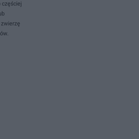
 częściej
ub
 zwierzę
sów.