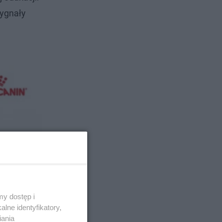
sygnały
y dostęp i
lne identyfikatory,
iania