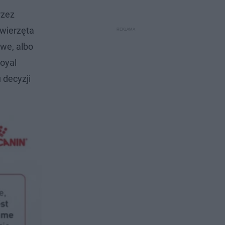
rzez
zwierzęta
owe, albo
Royal
 decyzji