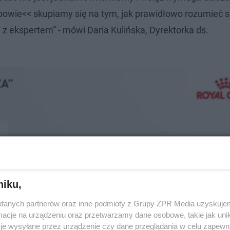
powie<< skupiamy się na tym, jak prawidłowo rozumieć 
 z ekspertem” - mówi Daria Kulińska, Dyrektorka ds.
niku,
fanych partnerów oraz inne podmioty z Grupy ZPR Media uzyskujem
cje na urządzeniu oraz przetwarzamy dane osobowe, takie jak unika
je wysyłane przez urządzenie czy dane przeglądania w celu zapewn