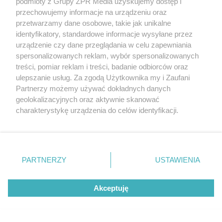
podmioty z Grupy ZPR Media uzyskujemy dostęp i
przechowujemy informacje na urządzeniu oraz
przetwarzamy dane osobowe, takie jak unikalne
identyfikatory, standardowe informacje wysyłane przez
urządzenie czy dane przeglądania w celu zapewniania
spersonalizowanych reklam, wybór spersonalizowanych
treści, pomiar reklam i treści, badanie odbiorców oraz
ulepszanie usług. Za zgodą Użytkownika my i Zaufani
Żaden utwór zamieszczony w serwisie nie może być powielany i
Partnerzy możemy używać dokładnych danych
rozpowszechniany lub dalej rozpowszechniany w jakikolwiek sposób (w
geolokalizacyjnych oraz aktywnie skanować
tym także elektroniczny lub mechaniczny) na jakimkolwiek polu
charakterystykę urządzenia do celów identyfikacji.
eksploatacji w jakiejkolwiek formie, włącznie z umieszczaniem w
Internecie bez pisemnej zgody właściciela praw. Jakiekolwiek użycie lub
Ponieważ cenimy Twoją prywatność, prosimy o zgodę na
wykorzystanie utworów w całości lub w części z naruszeniem prawa,
korzystanie z tych technologii poprzez kliknięcie
tzn. bez właściwej zgody, jest zabronione pod groźbą kary i może być
ścigane prawnie.
„Akceptuję”. Zgoda jest dobrowolna i zawsze możesz ją
zmienić/wycofać klikając przycisk ustawień prywatności
PARTNERZY
USTAWIENIA
znajdujący się w lewym dolnym rogu strony
. Niektóre
rodzaje przetwarzania danych nie wymagają zgody
Akceptuję
użytkownika, ale masz prawo sprzeciwić się takiemu
przetwarzaniu. Preferencje będą miały zastosowanie tylko
na tej witrynie.
O nas