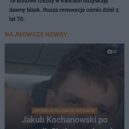
Te kultowe rzeźby w Kielcach odzyskają
dawny blask. Rusza renowacja ośmiu dzieł z
lat 70.
NAJNOWSZE NEWSY:
26
OPERACJA POLSKIEGO SIATKARZA
Jakub Kochanowski po