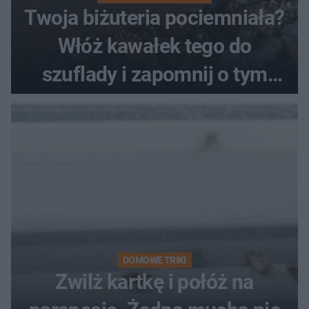
Twoja biżuteria pociemniała?
Włóż kawałek tego do
szuflady i zapomnij o tym
problemie. Sposób na
pociemniałą biżuterię
DOMOWE TRIKI
Zwilż kartkę i połóż na