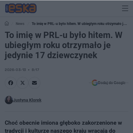
News
To imię w PRL-u było hitem. W ubiegłym roku otrzymało je
jedynie 17 dziewczynek
To imię w PRL-u było hitem. W
ubiegłym roku otrzymało je
jedynie 17 dziewczynek
2026-03-13
8:17
Dodaj do Google
Justyna Klorek
Choć obecnie imiona głęboko zakorzenione w
tradycji i kulturze naszego kraju wracają do