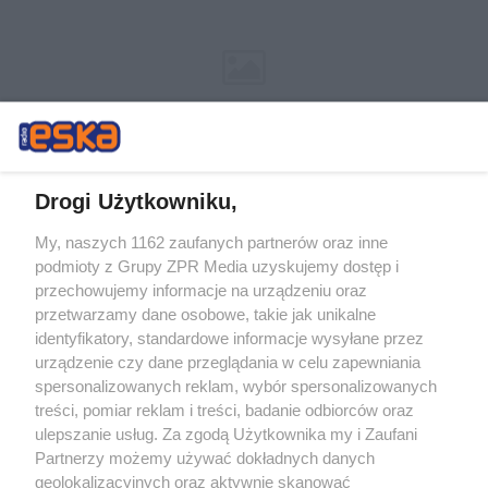
Drogi Użytkowniku,
My, naszych 1162 zaufanych partnerów oraz inne
Żaden utwór zamieszczony w serwisie nie może być powielany i
podmioty z Grupy ZPR Media uzyskujemy dostęp i
rozpowszechniany lub dalej rozpowszechniany w jakikolwiek sposób (w
przechowujemy informacje na urządzeniu oraz
tym także elektroniczny lub mechaniczny) na jakimkolwiek polu
eksploatacji w jakiejkolwiek formie, włącznie z umieszczaniem w
przetwarzamy dane osobowe, takie jak unikalne
Internecie bez pisemnej zgody właściciela praw. Jakiekolwiek użycie lub
identyfikatory, standardowe informacje wysyłane przez
wykorzystanie utworów w całości lub w części z naruszeniem prawa,
tzn. bez właściwej zgody, jest zabronione pod groźbą kary i może być
urządzenie czy dane przeglądania w celu zapewniania
ścigane prawnie.
spersonalizowanych reklam, wybór spersonalizowanych
treści, pomiar reklam i treści, badanie odbiorców oraz
ulepszanie usług. Za zgodą Użytkownika my i Zaufani
Partnerzy możemy używać dokładnych danych
geolokalizacyjnych oraz aktywnie skanować