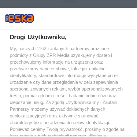
Drogi Użytkowniku,
My, naszych 1162 zaufanych partnerów oraz inne
Żaden utwór zamieszczony w serwisie nie może być powielany i
podmioty z Grupy ZPR Media uzyskujemy dostęp i
rozpowszechniany lub dalej rozpowszechniany w jakikolwiek sposób (w
tym także elektroniczny lub mechaniczny) na jakimkolwiek polu
przechowujemy informacje na urządzeniu oraz
eksploatacji w jakiejkolwiek formie, włącznie z umieszczaniem w Internecie
przetwarzamy dane osobowe, takie jak unikalne
bez pisemnej zgody właściciela praw. Jakiekolwiek użycie lub
wykorzystanie utworów w całości lub w części z naruszeniem prawa, tzn.
identyfikatory, standardowe informacje wysyłane przez
bez właściwej zgody, jest zabronione pod groźbą kary i może być ścigane
urządzenie czy dane przeglądania w celu zapewniania
prawnie.
spersonalizowanych reklam, wybór spersonalizowanych
treści, pomiar reklam i treści, badanie odbiorców oraz
ulepszanie usług. Za zgodą Użytkownika my i Zaufani
Partnerzy możemy używać dokładnych danych
geolokalizacyjnych oraz aktywnie skanować
charakterystykę urządzenia do celów identyfikacji.
Ponieważ cenimy Twoją prywatność, prosimy o zgodę na
O nas
korzystanie z tych technologii poprzez kliknięcie