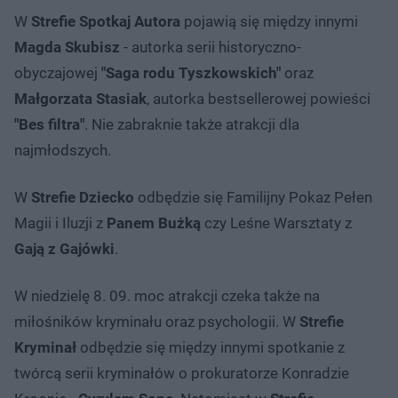
W
Strefie Spotkaj Autora
pojawią się między innymi
Magda Skubisz
- autorka serii historyczno-
obyczajowej
"Saga rodu Tyszkowskich"
oraz
Małgorzata Stasiak
, autorka bestsellerowej powieści
"Bes filtra"
. Nie zabraknie także atrakcji dla
najmłodszych.
W
Strefie Dziecko
odbędzie się Familijny Pokaz Pełen
Magii i Iluzji z
Panem Bużką
czy Leśne Warsztaty z
Gają z Gajówki
.
W niedzielę 8. 09. moc atrakcji czeka także na
miłośników kryminału oraz psychologii. W
Strefie
Kryminał
odbędzie się między innymi spotkanie z
twórcą serii kryminałów o prokuratorze Konradzie