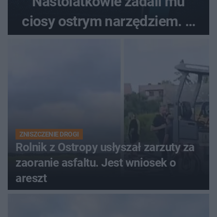
Nastolatkowie zadali mu
ciosy ostrym narzędziem. O
ich losach zdecyduje sąd
rodzinny
ZNISZCZENIE DROGI
Rolnik z Ostropy usłyszał zarzuty za
zaoranie asfaltu. Jest wniosek o
areszt