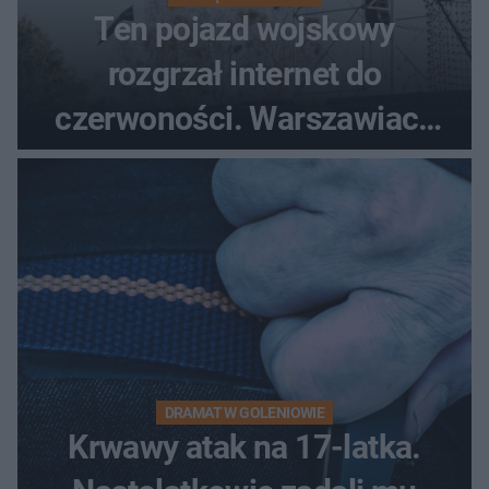
Ten pojazd wojskowy
rozgrzał internet do
czerwoności. Warszawiacy
pytali, czy to Mad Max!
DRAMAT W GOLENIOWIE
Krwawy atak na 17-latka.