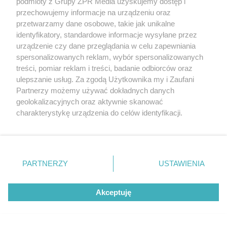
podmioty z Grupy ZPR Media uzyskujemy dostęp i
przechowujemy informacje na urządzeniu oraz
przetwarzamy dane osobowe, takie jak unikalne
identyfikatory, standardowe informacje wysyłane przez
urządzenie czy dane przeglądania w celu zapewniania
spersonalizowanych reklam, wybór spersonalizowanych
treści, pomiar reklam i treści, badanie odbiorców oraz
ulepszanie usług. Za zgodą Użytkownika my i Zaufani
Partnerzy możemy używać dokładnych danych
geolokalizacyjnych oraz aktywnie skanować
charakterystykę urządzenia do celów identyfikacji.
Ponieważ cenimy Twoją prywatność, prosimy o zgodę na
korzystanie z tych technologii poprzez kliknięcie
Żaden utwór zamieszczony w serwisie nie może być powielany i
„Akceptuję”. Zgoda jest dobrowolna i zawsze możesz ją
rozpowszechniany lub dalej rozpowszechniany w jakikolwiek sposób (w
zmienić/wycofać klikając przycisk ustawień prywatności
tym także elektroniczny lub mechaniczny) na jakimkolwiek polu
PARTNERZY
USTAWIENIA
eksploatacji w jakiejkolwiek formie, włącznie z umieszczaniem w
znajdujący się w lewym dolnym rogu strony
. Niektóre
Internecie bez pisemnej zgody właściciela praw. Jakiekolwiek użycie lub
rodzaje przetwarzania danych nie wymagają zgody
wykorzystanie utworów w całości lub w części z naruszeniem prawa,
Akceptuję
użytkownika, ale masz prawo sprzeciwić się takiemu
tzn. bez właściwej zgody, jest zabronione pod groźbą kary i może być
ścigane prawnie.
przetwarzaniu. Preferencje będą miały zastosowanie tylko
na tej witrynie.