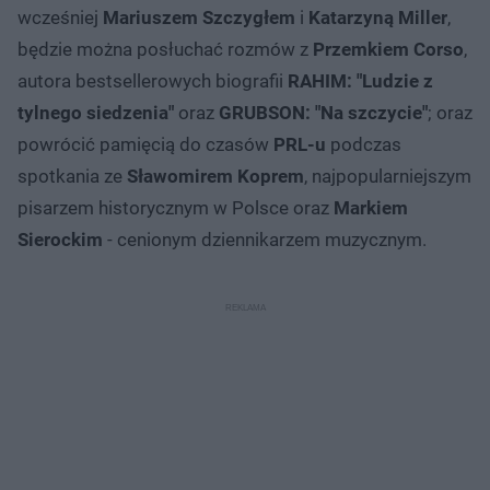
wcześniej
Mariuszem Szczygłem
i
Katarzyną Miller
,
będzie można posłuchać rozmów z
Przemkiem Corso
,
autora bestsellerowych biografii
RAHIM: "Ludzie z
tylnego siedzenia"
oraz
GRUBSON: "Na szczycie"
; oraz
powrócić pamięcią do czasów
PRL-u
podczas
spotkania ze
Sławomirem Koprem
, najpopularniejszym
pisarzem historycznym w Polsce oraz
Markiem
Sierockim
- cenionym dziennikarzem muzycznym.