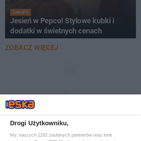
ZAKUPY
Jesień w Pepco! Stylowe kubki i
dodatki w świetnych cenach
ZOBACZ WIĘCEJ
Drogi Użytkowniku,
My, naszych 1162 zaufanych partnerów oraz inne