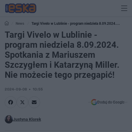
News
Targi Vivelo w Lublinie - program niedziela 8.09.2024.
Spotkania z Mariuszem Szczygłem i Katarzyną Miller. Nie możecie tego
Targi Vivelo w Lublinie -
przegapić!
program niedziela 8.09.2024.
Spotkania z Mariuszem
Szczygłem i Katarzyną Miller.
Nie możecie tego przegapić!
2024-09-08
10:55
Dodaj do Google
Justyna Klorek