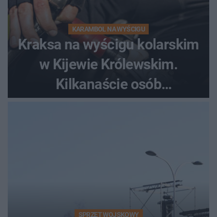
KARAMBOL NA WYŚCIGU
Kraksa na wyścigu kolarskim
w Kijewie Królewskim.
Kilkanaście osób
poszkodowanych, lądował
śmigłowiec LPR
SPRZĘT WOJSKOWY