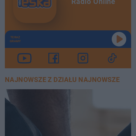
Radio Online
TERAZ
GRAMY
NAJNOWSZE Z DZIAŁU NAJNOWSZE