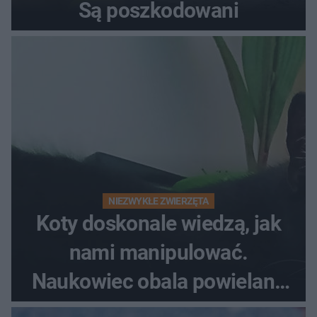
Są poszkodowani
NIEZWYKŁE ZWIERZĘTA
Koty doskonale wiedzą, jak
nami manipulować.
Naukowiec obala powielane
od lat mity na ich temat