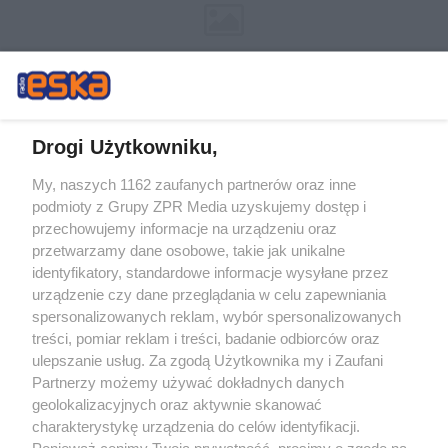
Drogi Użytkowniku,
My, naszych 1162 zaufanych partnerów oraz inne
Żaden utwór zamieszczony w serwisie nie może być powielany i
podmioty z Grupy ZPR Media uzyskujemy dostęp i
rozpowszechniany lub dalej rozpowszechniany w jakikolwiek sposób (w
tym także elektroniczny lub mechaniczny) na jakimkolwiek polu
przechowujemy informacje na urządzeniu oraz
eksploatacji w jakiejkolwiek formie, włącznie z umieszczaniem w Internecie
przetwarzamy dane osobowe, takie jak unikalne
bez pisemnej zgody właściciela praw. Jakiekolwiek użycie lub
wykorzystanie utworów w całości lub w części z naruszeniem prawa, tzn.
identyfikatory, standardowe informacje wysyłane przez
bez właściwej zgody, jest zabronione pod groźbą kary i może być ścigane
urządzenie czy dane przeglądania w celu zapewniania
prawnie.
spersonalizowanych reklam, wybór spersonalizowanych
treści, pomiar reklam i treści, badanie odbiorców oraz
ulepszanie usług. Za zgodą Użytkownika my i Zaufani
Partnerzy możemy używać dokładnych danych
geolokalizacyjnych oraz aktywnie skanować
charakterystykę urządzenia do celów identyfikacji.
O nas
Ponieważ cenimy Twoją prywatność, prosimy o zgodę na