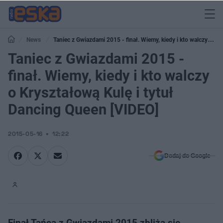
News
Taniec z Gwiazdami 2015 - finał. Wiemy, kiedy i kto walczy o
Kryształową Kulę i tytuł Dancing Queen [VIDEO]
Taniec z Gwiazdami 2015 -
finał. Wiemy, kiedy i kto walczy
o Kryształową Kulę i tytuł
Dancing Queen [VIDEO]
2015-05-16
12:22
Dodaj do Google
Finał Tańca z Gwiazdami 2015 zbliża się