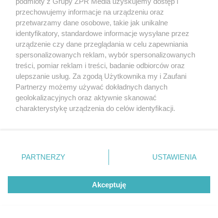
podmioty z Grupy ZPR Media uzyskujemy dostęp i
przechowujemy informacje na urządzeniu oraz
przetwarzamy dane osobowe, takie jak unikalne
identyfikatory, standardowe informacje wysyłane przez
urządzenie czy dane przeglądania w celu zapewniania
spersonalizowanych reklam, wybór spersonalizowanych
treści, pomiar reklam i treści, badanie odbiorców oraz
ulepszanie usług. Za zgodą Użytkownika my i Zaufani
Partnerzy możemy używać dokładnych danych
geolokalizacyjnych oraz aktywnie skanować
charakterystykę urządzenia do celów identyfikacji.
Ponieważ cenimy Twoją prywatność, prosimy o zgodę na
korzystanie z tych technologii poprzez kliknięcie
„Akceptuję”. Zgoda jest dobrowolna i zawsze możesz ją
zmienić/wycofać klikając przycisk ustawień prywatności
PARTNERZY
USTAWIENIA
znajdujący się w lewym dolnym rogu strony
. Niektóre
Żaden utwór zamieszczony w serwisie nie może być powielany i
rozpowszechniany lub dalej rozpowszechniany w jakikolwiek sposób (w
rodzaje przetwarzania danych nie wymagają zgody
tym także elektroniczny lub mechaniczny) na jakimkolwiek polu
Akceptuję
użytkownika, ale masz prawo sprzeciwić się takiemu
eksploatacji w jakiejkolwiek formie, włącznie z umieszczaniem w
Internecie bez pisemnej zgody właściciela praw. Jakiekolwiek użycie lub
przetwarzaniu. Preferencje będą miały zastosowanie tylko
wykorzystanie utworów w całości lub w części z naruszeniem prawa,
na tej witrynie.
tzn. bez właściwej zgody, jest zabronione pod groźbą kary i może być
ścigane prawnie.