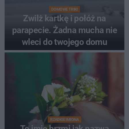
DOMOWE TRIKI
Zwilż kartkę i połóż na
parapecie. Żadna mucha nie
wleci do twojego domu
RZADKIE IMIONA
To imię brzmi jak nazwa