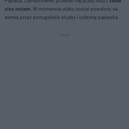
Papieża. Zamachowiec przedarł się przez ludzi i
zadał
cios nożem
. W momencie ataku został powalony na
ziemię przez portugalskie służby i ochronę papieska.