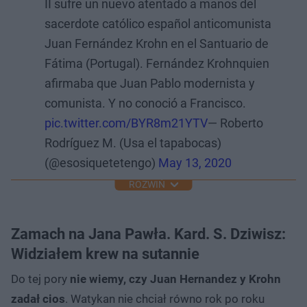
II sufre un nuevo atentado a manos del
sacerdote católico español anticomunista
Juan Fernández Krohn en el Santuario de
Fátima (Portugal). Fernández Krohnquien
afirmaba que Juan Pablo modernista y
comunista. Y no conoció a Francisco.
pic.twitter.com/BYR8m21YTV
— Roberto
Rodríguez M. (Usa el tapabocas)
(@esosiquetetengo)
May 13, 2020
ROZWIŃ
Zamach na Jana Pawła. Kard. S. Dziwisz:
Widziałem krew na sutannie
Do tej pory
nie wiemy, czy Juan Hernandez y Krohn
zadał cios
. Watykan nie chciał równo rok po roku