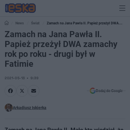
News
Świat
Zamach na Jana Pawła II. Papież przeżył DWA
zamachy rok po roku - drugi był w Fatimie
Zamach na Jana Pawła II.
Papież przeżył DWA zamachy
rok po roku - drugi był w
Fatimie
2021-05-13
9:39
Dodaj do Google
Arkadiusz Iskierka
Zamach na Jana Pawła II. Mało kto wiedział, że