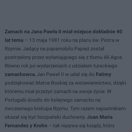
Zamach na Jana Pawła II miał miejsce dokładnie 40
lat temu
– 13 maja 1981 roku na placu św. Piotra w
Rzymie. Jadący na papamobilu Papież został
postrzelony przez wyłaniającego się z tłumu Ali Agce.
Równo rok po wydarzeniach z udziałem tureckiego
zamachowca
, Jan Paweł II w udał się do
Fatimy
podziękować Matce Boskiej za wstawiennictwo, dzięki
któremu miał przeżyć zamach na swoje życie. W
Portugalii doszło do kolejnego zamachu na
ówczesnego biskupa Rzymu. Tym razem napastnikiem
okazał się być hiszpański duchowny.
Juan Maria
Fernandez y Krohn
– tak nazywa się ksiądz, który