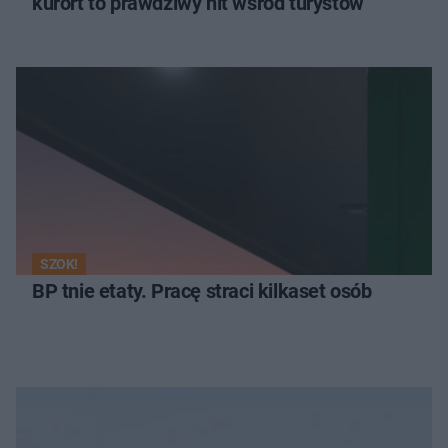
kurort to prawdziwy hit wśród turystów
SZOK!
BP tnie etaty. Pracę straci kilkaset osób