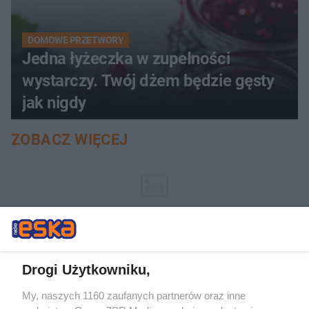
DOMOWE PRZETWORY
Jedna łyżeczka w zupełności
wystarczy. Twój dżem będzie gęsty
jak nigdy
ZOBACZ WIĘCEJ
Drogi Użytkowniku,
My, naszych 1160 zaufanych partnerów oraz inne