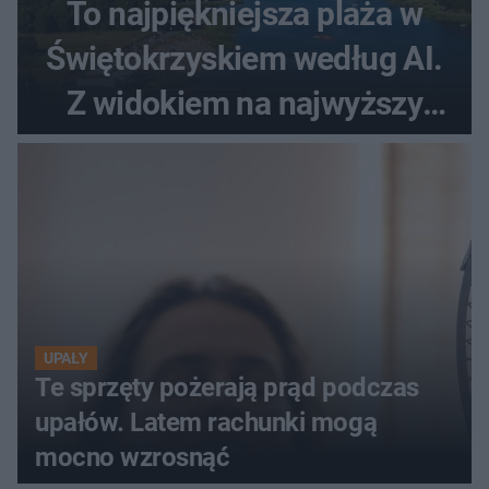
To najpiękniejsza plaża w
Świętokrzyskiem według AI.
Z widokiem na najwyższy
szczyt Gór Świętokrzyskich
UPAŁY
Te sprzęty pożerają prąd podczas
upałów. Latem rachunki mogą
mocno wzrosnąć