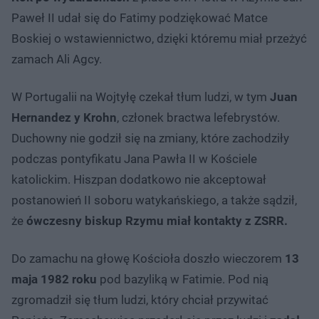
Paweł II udał się do Fatimy podziękować Matce
Boskiej o wstawiennictwo, dzięki któremu miał przeżyć
zamach Ali Agcy.
W Portugalii na Wojtyłę czekał tłum ludzi, w tym
Juan
Hernandez y Krohn
, członek bractwa lefebrystów.
Duchowny nie godził się na zmiany, które zachodziły
podczas pontyfikatu Jana Pawła II w Kościele
katolickim. Hiszpan dodatkowo nie akceptował
postanowień II soboru watykańskiego, a także sądził,
że
ówczesny biskup Rzymu miał kontakty z ZSRR.
Do zamachu na głowę Kościoła doszło wieczorem
13
maja 1982 roku
pod bazyliką w Fatimie. Pod nią
zgromadził się tłum ludzi, który chciał przywitać