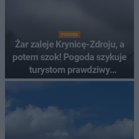
POGODA
Żar zaleje Krynicę-Zdroju, a
potem szok! Pogoda szykuje
turystom prawdziwy
rollercoaster