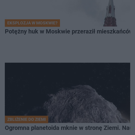
EKSPLOZJA W MOSKWIE?
Potężny huk w Moskwie przeraził mieszkańców. 
ZBLIŻENIE DO ZIEMI
Ogromna planetoida mknie w stronę Ziemi. Nauk