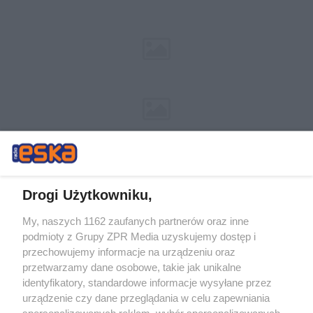
Drogi Użytkowniku,
My, naszych 1162 zaufanych partnerów oraz inne
Żaden utwór zamieszczony w serwisie nie może być powielany i
podmioty z Grupy ZPR Media uzyskujemy dostęp i
rozpowszechniany lub dalej rozpowszechniany w jakikolwiek sposób (w
tym także elektroniczny lub mechaniczny) na jakimkolwiek polu
przechowujemy informacje na urządzeniu oraz
eksploatacji w jakiejkolwiek formie, włącznie z umieszczaniem w
przetwarzamy dane osobowe, takie jak unikalne
Internecie bez pisemnej zgody właściciela praw. Jakiekolwiek użycie lub
identyfikatory, standardowe informacje wysyłane przez
wykorzystanie utworów w całości lub w części z naruszeniem prawa,
tzn. bez właściwej zgody, jest zabronione pod groźbą kary i może być
urządzenie czy dane przeglądania w celu zapewniania
ścigane prawnie.
spersonalizowanych reklam, wybór spersonalizowanych