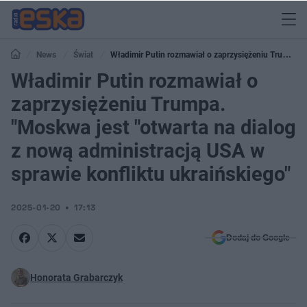
News
Świat
Władimir Putin rozmawiał o zaprzysiężeniu Trumpa.
"Moskwa jest "otwarta na dialog z nową administracją USA w sprawie konfliktu
Władimir Putin rozmawiał o
ukraińskiego"
zaprzysiężeniu Trumpa.
"Moskwa jest "otwarta na dialog
z nową administracją USA w
sprawie konfliktu ukraińskiego"
2025-01-20
17:13
Dodaj do Google
Honorata Grabarczyk