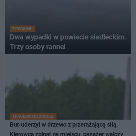
Z REGIONU
Dwa wypadki w powiecie siedleckim.
Trzy osoby ranne!
TRAGEDIA NA DRODZE
Bus uderzył w drzewo z przerażającą siłą.
Kierowca zginął na miejscu, pasażer walczy