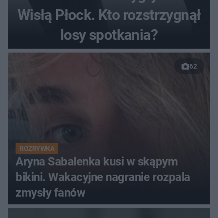
Wisłą Płock. Kto rozstrzygnął
losy spotkania?
62
ROZRYWKA
Aryna Sabalenka kusi w skąpym
bikini. Wakacyjne nagranie rozpala
zmysły fanów