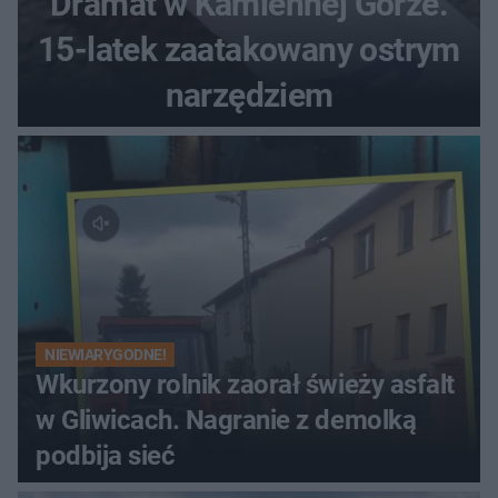
Dramat w Kamiennej Górze.
15-latek zaatakowany ostrym
narzędziem
NIEWIARYGODNE!
Wkurzony rolnik zaorał świeży asfalt
w Gliwicach. Nagranie z demolką
podbija sieć