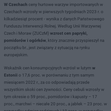
W Czechach
ceny hurtowe warzyw importowanych w
Czechach wzrosły w pierwszych tygodniach 2023 r. o
kilkadziesiąt procent - wynika z danych Państwowego
Funduszu Interwencji Rolnej. Według Unii Warzywnej
Czech i Moraw (ZUCzM)
wzrost cen papryki,
pomidorów i ogórków
, który znacznie przyspieszył na
początku br., jest związany z sytuacją na rynku
europejskim.
Wskaźnik cen konsumpcyjnych wzrósł w lutym
w
Estonii
o 17,6 proc. w porównaniu z tym samym
miesiącem 2022 r., za co odpowiadają przede
wszystkim skoki cen żywności. Ceny cebuli wzrosły w
tym okresie o 59 proc., pomidorów i kapusty – 17
proc., marchwi – niecałe 20 proc., a jabłek – 23 proc. w
przypadku odmian rodzimych i 10 proc. w przypadku