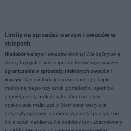
Limity na sprzedaż warzyw i owoców w
sklepach
Niedobór warzyw i owoców
dotknął Wielką Brytanię.
Cztery brytyjskie sieci supermarketów wprowadziły
ograniczenia w sprzedaży niektórych owoców i
warzyw
. W sieci Asda jedna osoba mogła kupić
maksymalnie po trzy sztuki pomidorów, ogórków,
papryki, sałaty, brokułów, kalafiora oraz trzy
opakowania malin, zaś w Morrisons restrykcje
dotyczyły ogórków, pomidorów, sałaty i papryki - po
dwie sztuki na klienta. Na podobny krok zdecydowały
się
Aldi i Tesco
- w obu
ograniczono sprzedaż