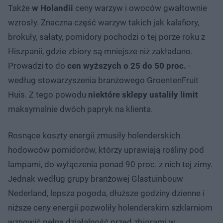
Także
w Holandii
ceny warzyw i owoców gwałtownie
wzrosły. Znaczna część warzyw takich jak kalafiory,
brokuły, sałaty, pomidory pochodzi o tej porze roku z
Hiszpanii, gdzie zbiory są mniejsze niż zakładano.
Prowadzi to do
cen wyższych o 25 do 50 proc.
-
według stowarzyszenia branżowego GroentenFruit
Huis. Z tego powodu
niektóre sklepy ustaliły limit
maksymalnie dwóch papryk na klienta.
Rosnące koszty energii zmusiły holenderskich
hodowców pomidorów, którzy uprawiają rośliny pod
lampami, do wyłączenia ponad 90 proc. z nich tej zimy.
Jednak według grupy branżowej Glastuinbouw
Nederland, lepsza pogoda, dłuższe godziny dzienne i
niższe ceny energii pozwoliły holenderskim szklarniom
wznowić pełną działalność przed zbiorami w