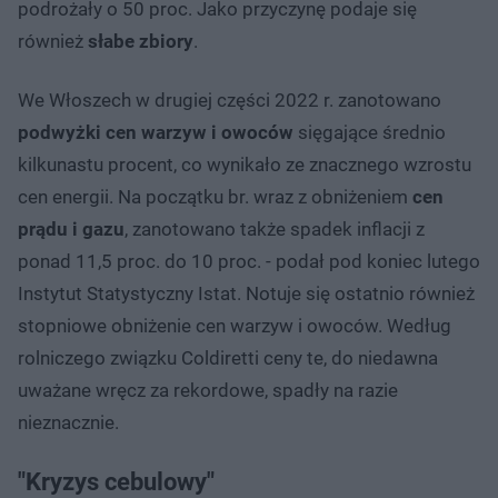
podrożały o 50 proc. Jako przyczynę podaje się
również
słabe zbiory
.
We Włoszech w drugiej części 2022 r. zanotowano
podwyżki cen warzyw i owoców
sięgające średnio
kilkunastu procent, co wynikało ze znacznego wzrostu
cen energii. Na początku br. wraz z obniżeniem
cen
prądu i gazu
, zanotowano także spadek inflacji z
ponad 11,5 proc. do 10 proc. - podał pod koniec lutego
Instytut Statystyczny Istat. Notuje się ostatnio również
stopniowe obniżenie cen warzyw i owoców. Według
rolniczego związku Coldiretti ceny te, do niedawna
uważane wręcz za rekordowe, spadły na razie
nieznacznie.
"Kryzys cebulowy"