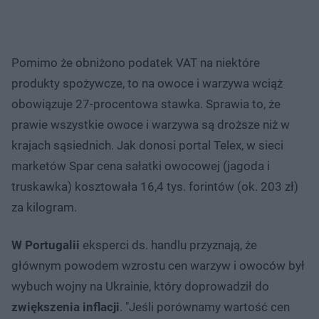
Pomimo że obniżono podatek VAT na niektóre
produkty spożywcze, to na owoce i warzywa wciąż
obowiązuje 27-procentowa stawka. Sprawia to, że
prawie wszystkie owoce i warzywa są droższe niż w
krajach sąsiednich. Jak donosi portal Telex, w sieci
marketów Spar cena sałatki owocowej (jagoda i
truskawka) kosztowała 16,4 tys. forintów (ok. 203 zł)
za kilogram.
W Portugalii
eksperci ds. handlu przyznają, że
głównym powodem wzrostu cen warzyw i owoców był
wybuch wojny na Ukrainie, który doprowadził do
zwiększenia inflacji
. "Jeśli porównamy wartość cen