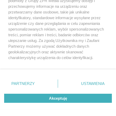
podmioty z Grupy ZPR Media uzyskujemy dostęp i
przechowujemy informacje na urządzeniu oraz
przetwarzamy dane osobowe, takie jak unikalne
identyfikatory, standardowe informacje wysyłane przez
urządzenie czy dane przeglądania w celu zapewniania
spersonalizowanych reklam, wybór spersonalizowanych
WAKACJE 2026
treści, pomiar reklam i treści, badanie odbiorców oraz
Wygląda jak zagraniczny kurort, a
ulepszanie usług. Za zgodą Użytkownika my i Zaufani
jest pod Kielcami. Nie tylko plaża
Partnerzy możemy używać dokładnych danych
geolokalizacyjnych oraz aktywnie skanować
przyciąga tu ludzi
charakterystykę urządzenia do celów identyfikacji.
Ponieważ cenimy Twoją prywatność, prosimy o zgodę na
korzystanie z tych technologii poprzez kliknięcie
„Akceptuję”. Zgoda jest dobrowolna i zawsze możesz ją
zmienić/wycofać klikając przycisk ustawień prywatności
PARTNERZY
USTAWIENIA
znajdujący się w lewym dolnym rogu strony
. Niektóre
rodzaje przetwarzania danych nie wymagają zgody
Akceptuję
użytkownika, ale masz prawo sprzeciwić się takiemu
przetwarzaniu. Preferencje będą miały zastosowanie tylko
na tej witrynie.
CIEKAWOSTKI