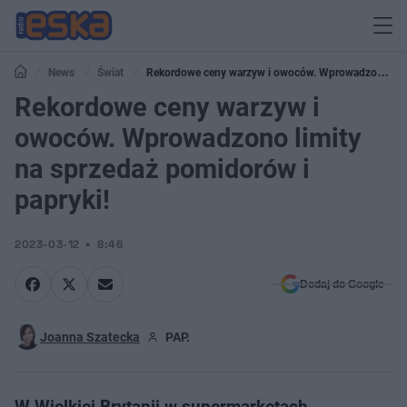
News
Świat
Rekordowe ceny warzyw i owoców. Wprowadzono
limity na sprzedaż pomidorów i papryki!
Rekordowe ceny warzyw i
owoców. Wprowadzono limity
na sprzedaż pomidorów i
papryki!
2023-03-12
8:46
Dodaj do Google
Joanna Szatecka
PAP.
W Wielkiej Brytanii w supermarketach