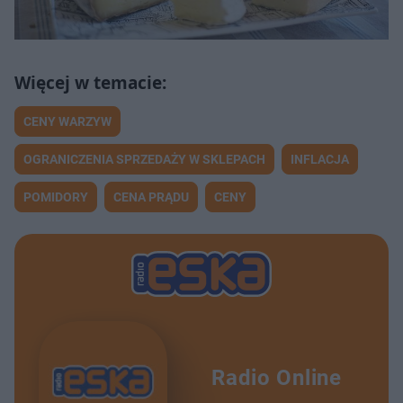
CENY WARZYW
OGRANICZENIA SPRZEDAŻY W SKLEPACH
INFLACJA
POMIDORY
CENA PRĄDU
CENY
Radio Online