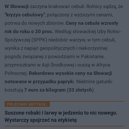
W Słowacji
zaczyna brakować cebuli. Rolnicy sądzą, że
"kryzys cebulowy"
, połączony z wyższymi cenami,
potrwa do nowych zbiorów.
Ceny na cebule wzrosły
rok do roku o 20 proc.
Według słowackiej Izby Rolno-
Spożywczej (SPPK) niedobór warzyw, w tym cebuli,
wynika z napięć geopolitycznych i niekorzystnej
pogody związanej z powodziami w Pakistanie,
przymrozkami w Azji Środkowej i suszą w Afryce
Północnej.
Rekordowo wysokie ceny na Słowacji
notowane w przypadku papryk
i. Niektóre gatunki
kosztują
7 euro za kilogram (33 złotych
).
POLECANY ARTYKUŁ:
Suszone robaki i larwy w jedzeniu to nic nowego.
Wystarczy spojrzeć na etykietę