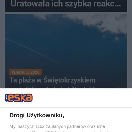
Uratowała ich szybka reakcja
świadków
WAKACJE 2026
Ta plaża w Świętokrzyskiem
powstała zaledwie kilka lat temu.
Wcześniej było tu coś zupełnie
innego
Drogi Użytkowniku,
My, naszych 1162 zaufanych partnerów oraz inne