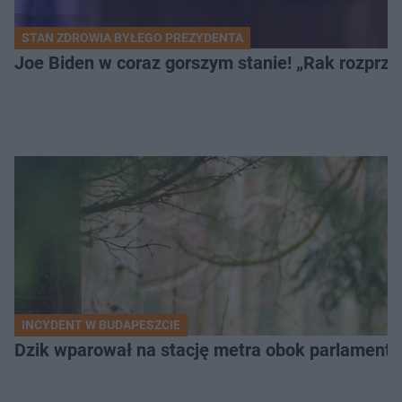
STAN ZDROWIA BYŁEGO PREZYDENTA
Joe Biden w coraz gorszym stanie! „Rak rozprzes
INCYDENT W BUDAPESZCIE
Dzik wparował na stację metra obok parlamentu