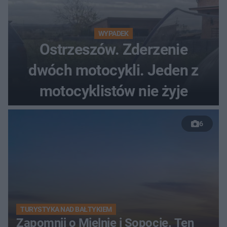
WYPADEK
Ostrzeszów. Zderzenie
dwóch motocykli. Jeden z
motocyklistów nie żyje
6
TURYSTYKA NAD BAŁTYKIEM
Zapomnij o Mielnie i Sopocie. Ten