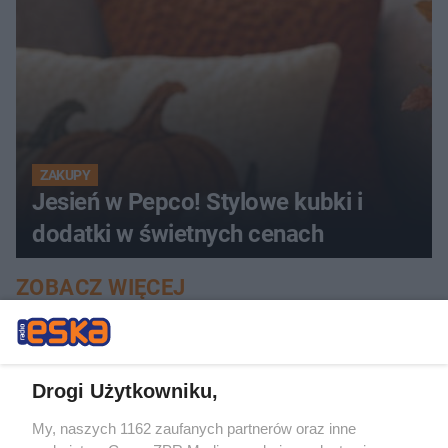
ZAKUPY
Jesień w Pepco! Stylowe kubki i
dodatki w świetnych cenach
ZOBACZ WIĘCEJ
Drogi Użytkowniku,
My, naszych 1162 zaufanych partnerów oraz inne