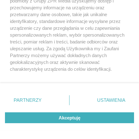
podmioty z Grupy ZPR Media uzyskujemy dostęp i
przechowujemy informacje na urządzeniu oraz
przetwarzamy dane osobowe, takie jak unikalne
identyfikatory, standardowe informacje wysyłane przez
urządzenie czy dane przeglądania w celu zapewniania
spersonalizowanych reklam, wybór spersonalizowanych
treści, pomiar reklam i treści, badanie odbiorców oraz
ulepszanie usług. Za zgodą Użytkownika my i Zaufani
Partnerzy możemy używać dokładnych danych
geolokalizacyjnych oraz aktywnie skanować
charakterystykę urządzenia do celów identyfikacji.
Ponieważ cenimy Twoją prywatność, prosimy o zgodę na
korzystanie z tych technologii poprzez kliknięcie
„Akceptuję”. Zgoda jest dobrowolna i zawsze możesz ją
zmienić/wycofać klikając przycisk ustawień prywatności
PARTNERZY
USTAWIENIA
znajdujący się w lewym dolnym rogu strony
. Niektóre
rodzaje przetwarzania danych nie wymagają zgody
Akceptuję
użytkownika, ale masz prawo sprzeciwić się takiemu
przetwarzaniu. Preferencje będą miały zastosowanie tylko
Żaden utwór zamieszczony w serwisie nie może być powielany i
na tej witrynie.
rozpowszechniany lub dalej rozpowszechniany w jakikolwiek sposób (w