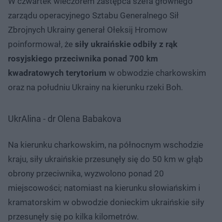
W czwartek wieczorem zastępca szefa głównego
zarządu operacyjnego Sztabu Generalnego Sił
Zbrojnych Ukrainy generał Ołeksij Hromow
poinformował, że
siły ukraińskie odbiły z rąk
rosyjskiego przeciwnika ponad 700 km
kwadratowych terytorium
w obwodzie charkowskim
oraz na południu Ukrainy na kierunku rzeki Boh.
UkrAlina - dr Olena Babakova
Na kierunku charkowskim, na północnym wschodzie
kraju, siły ukraińskie przesunęły się do 50 km w głąb
obrony przeciwnika, wyzwolono ponad 20
miejscowości; natomiast na kierunku słowiańskim i
kramatorskim w obwodzie donieckim ukraińskie siły
przesunęły się po kilka kilometrów.