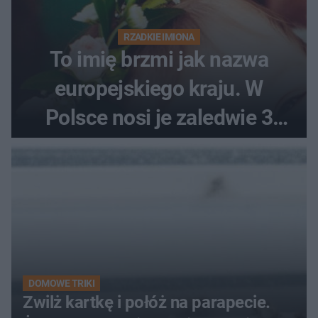
RZADKIE IMIONA
To imię brzmi jak nazwa
europejskiego kraju. W
Polsce nosi je zaledwie 3
kobiety
DOMOWE TRIKI
Zwilż kartkę i połóż na parapecie.