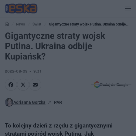
News
Świat
Gigantyczne straty wojsk Putina. Ukraina odbije
Kupiańsk?
Gigantyczne straty wojsk
Putina. Ukraina odbije
Kupiańsk?
2022-09-09
9:31
Dodaj do Google
Adrianna Gorzka
PAP.
To kolejny dzień z rzędu z gigantycznymi
stratami pośród wojsk Putina. Jak