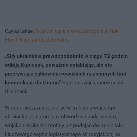
Czytaj także:
Skandaliczne słowa założyciela Pink
Floyd. Napisał do Zełeńskiej
„
Siły ukraińskie prawdopodobnie w ciągu 72 godzin
odbiją Kupiańsk, poważnie osłabiając, ale nie
przerywając całkowicie rosyjskich naziemnych linii
komunikacji do Iziumu
” – prognozuje amerykański
think tank.
W raporcie zaznaczono, że w trakcie trwającego
ukraińskiego natarcia w obwodzie charkowskim,
wojska ukraińskie zdołały już podejść do Kupiańska,
kluczowego węzła logistycznego sil rosyjskich, na