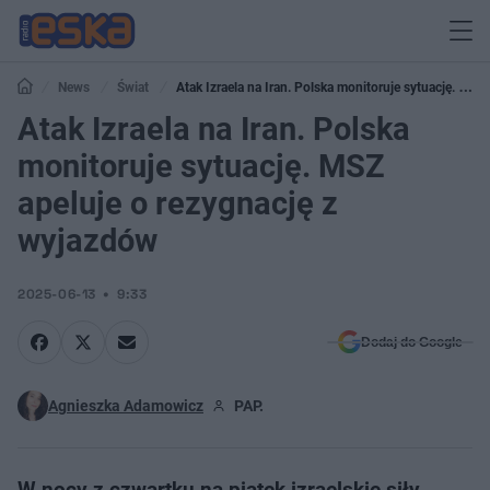
News
Świat
Atak Izraela na Iran. Polska monitoruje sytuację. MSZ
apeluje o rezygnację z wyjazdów
Atak Izraela na Iran. Polska
monitoruje sytuację. MSZ
apeluje o rezygnację z
wyjazdów
2025-06-13
9:33
Dodaj do Google
Agnieszka Adamowicz
PAP.
W nocy z czwartku na piątek izraelskie siły