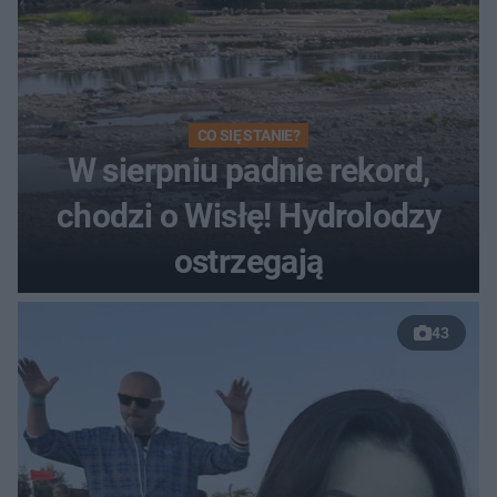
CO SIĘ STANIE?
W sierpniu padnie rekord,
chodzi o Wisłę! Hydrolodzy
ostrzegają
43