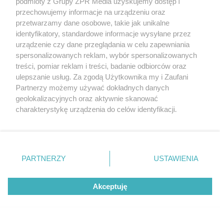
podmioty z Grupy ZPR Media uzyskujemy dostęp i
przechowujemy informacje na urządzeniu oraz
przetwarzamy dane osobowe, takie jak unikalne
identyfikatory, standardowe informacje wysyłane przez
urządzenie czy dane przeglądania w celu zapewniania
spersonalizowanych reklam, wybór spersonalizowanych
treści, pomiar reklam i treści, badanie odbiorców oraz
ulepszanie usług. Za zgodą Użytkownika my i Zaufani
Partnerzy możemy używać dokładnych danych
geolokalizacyjnych oraz aktywnie skanować
charakterystykę urządzenia do celów identyfikacji.
Ponieważ cenimy Twoją prywatność, prosimy o zgodę na
korzystanie z tych technologii poprzez kliknięcie
„Akceptuję”. Zgoda jest dobrowolna i zawsze możesz ją
zmienić/wycofać klikając przycisk ustawień prywatności
PARTNERZY
USTAWIENIA
znajdujący się w lewym dolnym rogu strony
. Niektóre
Żaden utwór zamieszczony w serwisie nie może być powielany i
rodzaje przetwarzania danych nie wymagają zgody
rozpowszechniany lub dalej rozpowszechniany w jakikolwiek sposób (w
Akceptuję
tym także elektroniczny lub mechaniczny) na jakimkolwiek polu
użytkownika, ale masz prawo sprzeciwić się takiemu
eksploatacji w jakiejkolwiek formie, włącznie z umieszczaniem w
przetwarzaniu. Preferencje będą miały zastosowanie tylko
Internecie bez pisemnej zgody właściciela praw. Jakiekolwiek użycie lub
na tej witrynie.
wykorzystanie utworów w całości lub w części z naruszeniem prawa,
tzn. bez właściwej zgody, jest zabronione pod groźbą kary i może być