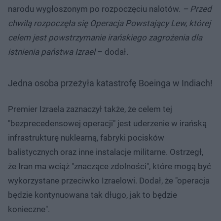
narodu wygłoszonym po rozpoczęciu nalotów.
– Przed
chwilą rozpoczęła się Operacja Powstający Lew, której
celem jest powstrzymanie irańskiego zagrożenia dla
istnienia państwa Izrael
– dodał.
Jedna osoba przeżyła katastrofę Boeinga w Indiach!
Premier Izraela zaznaczył także, że celem tej
"bezprecedensowej operacji" jest uderzenie w irańską
infrastrukturę nuklearną, fabryki pocisków
balistycznych oraz inne instalacje militarne. Ostrzegł,
że Iran ma wciąż "znaczące zdolności", które mogą być
wykorzystane przeciwko Izraelowi. Dodał, że "operacja
będzie kontynuowana tak długo, jak to będzie
konieczne".