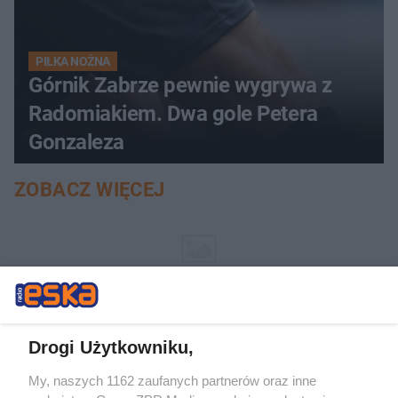
PIŁKA NOŻNA
Górnik Zabrze pewnie wygrywa z
Radomiakiem. Dwa gole Petera
Gonzaleza
ZOBACZ WIĘCEJ
Drogi Użytkowniku,
My, naszych 1162 zaufanych partnerów oraz inne