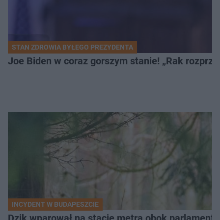
STAN ZDROWIA BYŁEGO PREZYDENTA
Joe Biden w coraz gorszym stanie! „Rak rozprzes
INCYDENT W BUDAPESZCIE
Dzik wparował na stację metra obok parlamentu