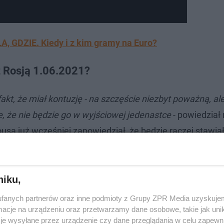
 GDZIE. Kiedy i z kim gramy na Euro?
z Rosją 1.06.2021?
fakt, że miał kontuzję - na szczęście niezbyt poważną, al
, że nie będzie go w wyjściowej jedenastce
- powiedział
ousa już wcześniej zapowiedział, że będzie raczej stawia
ojciech Szczęsny. Jednak we Wrocławiu da szansę Fabi
niku,
fanych partnerów oraz inne podmioty z Grupy ZPR Media uzyskujem
cje na urządzeniu oraz przetwarzamy dane osobowe, takie jak unika
je wysyłane przez urządzenie czy dane przeglądania w celu zapewn