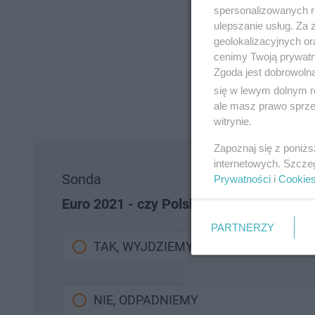
spersonalizowanych re
ulepszanie usług. Za
geolokalizacyjnych or
cenimy Twoją prywatno
Zgoda jest dobrowoln
się w lewym dolnym r
ale masz prawo sprzec
witrynie.
Zapoznaj się z poniż
internetowych. Szcze
Sonda
Prywatności
i
Cookie
Euro 2021 - czy Polska wyjdzie z grupy?
PARTNERZY
TAK, WYJDZIEMY
NIE, ODPADNIEMY