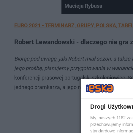
Macieja Rybusa
EURO 2021 - TERMINARZ, GRUPY, POLSKA, TABELA,
Robert Lewandowski - dlaczego nie gra 
Biorąc pod uwagę, jaki Robert miał sezon, a także 
jego prośbę, planujemy przygotowania w wariancie
konferencji prasowej portugalski szkoleniowiec. S
jednego bramkarza, a jego numerem jeden jest W
Drogi Użytkow
My, naszych 1162 zau
przechowujemy informa
standardowe informac