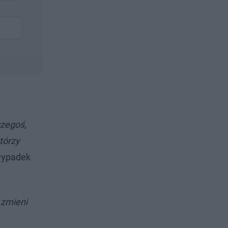
czegoś,
tórzy
 wypadek
 zmieni