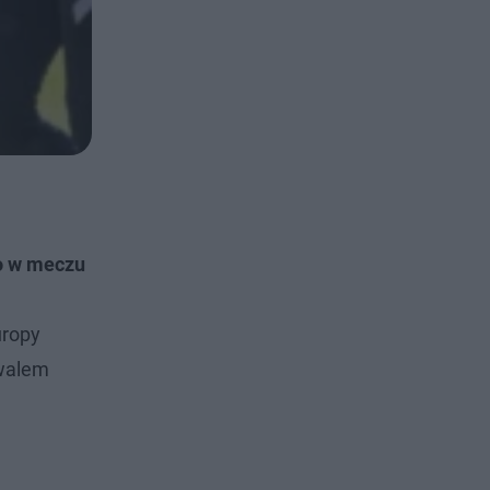
o w meczu
uropy
ywalem