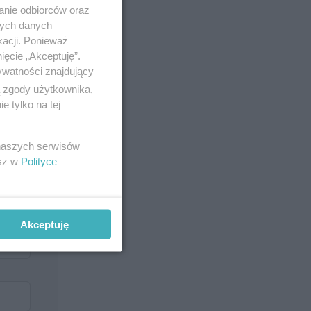
anie odbiorców oraz
nych danych
kacji. Ponieważ
ięcie „Akceptuję”.
ywatności znajdujący
ą zgody użytkownika,
 tylko na tej
 naszych serwisów
esz w
Polityce
Akceptuję