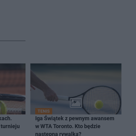
TENIS
kach.
Iga Świątek z pewnym awansem
 turnieju
w WTA Toronto. Kto będzie
następną rywalką?