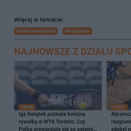
Robert Lewandowski
mecze polski
NAJNOWSZE Z DZIAŁU SP
TENIS
ŻUŻEL
Iga Świątek poznała kolejną
Abramcz
rywalkę w WTA Toronto. Czy
rozgromi
Polka zrewanżuje się za ostatnią
zdobył 