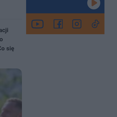
acji
lo
o się