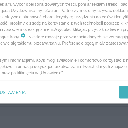
klam, wybór spersonalizowanych treści, pomiar reklam i treści, bad
 zgodą Użytkownika my i Zaufani Partnerzy możemy używać dokład
az aktywnie skanować charakterystykę urządzenia do celów identyfi
ść, prosimy o zgodę na korzystanie z tych technologii poprzez klikn
a i zawsze możesz ją zmienić/wycofać klikając przycisk ustawień pr
ogu strony
. Niektóre rodzaje przetwarzania danych nie wymagaj
iwić się takiemu przetwarzaniu. Preferencje będą miały zastosowanie
szymi informacjami, abyś mógł świadomie i komfortowo korzystać z
gółowe informacje dotyczące przetwarzania Twoich danych znajdzi
s
oraz po kliknięciu w „Ustawienia”.
USTAWIENIA