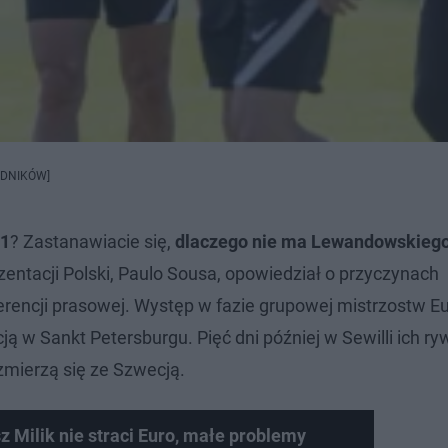
WODNIKÓW]
21
? Zastanawiacie się,
dlaczego nie ma Lewandowskieg
zentacji Polski, Paulo Sousa, opowiedział o przyczynach
erencji prasowej. Występ w fazie grupowej mistrzostw E
ą w Sankt Petersburgu. Pięć dni później w Sewilli ich r
zmierzą się ze Szwecją.
z Milik nie straci Euro, małe problemy