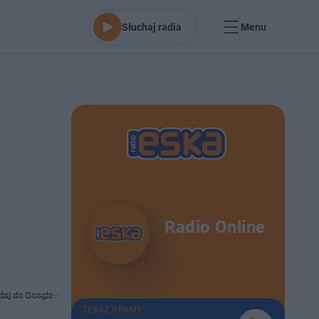
Słuchaj radia
Menu
Radio Online
daj do Google
TERAZ GRAMY