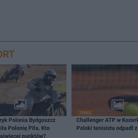
ORT
TENIS
yk Polonia Bydgoszcz
Challenger ATP w Kozer
ła Polonię Piła. Kto
Polski tenisista odpadł z
najwięcej punktów?