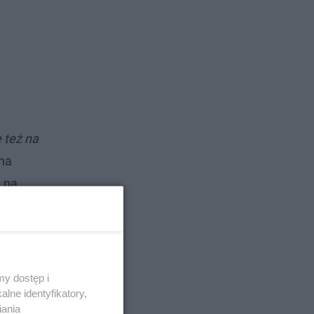
e też na
 na
ł na
ańskiemu.
y dostęp i
lne identyfikatory,
iania