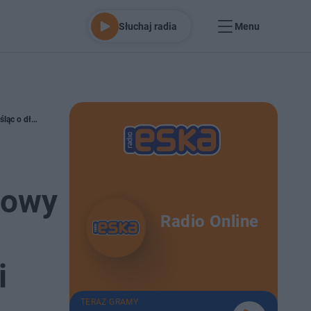
Słuchaj radia
Menu
„Spojrzenie Polaków na długowieczność. Między deklaracjami a codziennością”. Nowy raport Gedeon Richter - co tak naprawdę czujemy, myśląc o długim życiu, zdrowiu i starzeniu
.
Nowy
Radio Online
i
TERAZ GRAMY