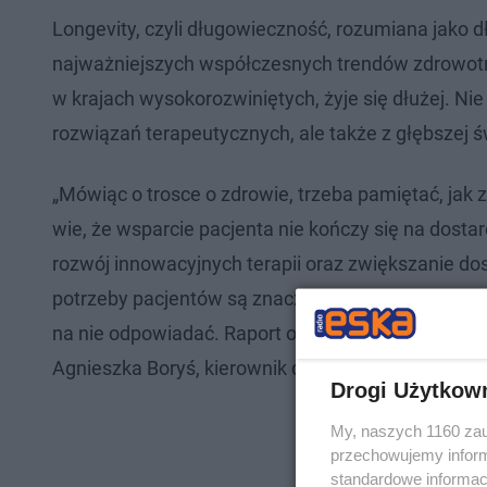
Longevity, czyli długowieczność, rozumiana jako dł
najważniejszych współczesnych trendów zdrowotny
w krajach wysokorozwiniętych, żyje się dłużej. Ni
rozwiązań terapeutycznych, ale także z głębszej ś
„Mówiąc o trosce o zdrowie, trzeba pamiętać, jak 
wie, że wsparcie pacjenta nie kończy się na dosta
rozwój innowacyjnych terapii oraz zwiększanie d
potrzeby pacjentów są znacznie szersze. Dlatego, r
na nie odpowiadać. Raport otwiera nowe perspekt
Agnieszka Boryś, kierownik działu PR w Gedeon Ri
Drogi Użytkow
My, naszych 1160 zau
przechowujemy informa
standardowe informac