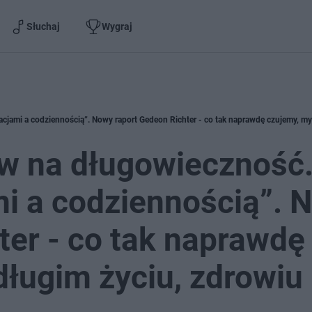
Słuchaj
Wygraj
ów na długowieczność
i a codziennością”. 
ter - co tak naprawdę
ługim życiu, zdrowiu 