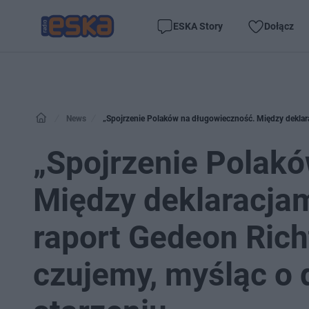
ESKA Story
Dołącz
News
„Spojrzenie Polak
Między deklaracjam
raport Gedeon Rich
czujemy, myśląc o d