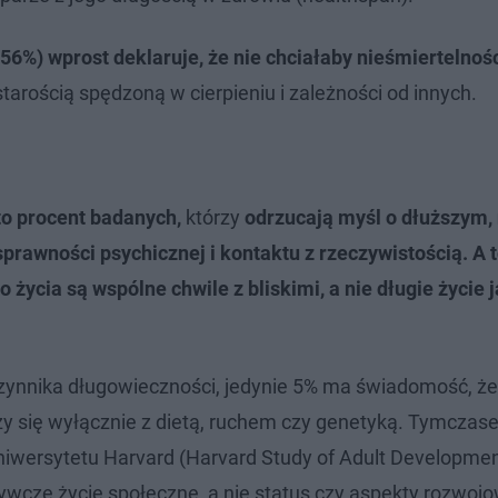
6%) wprost deklaruje, że nie chciałaby nieśmiertelnośc
starością spędzoną w cierpieniu i zależności od innych.
to procent badanych,
którzy
odrzucają myśl o dłuższym,
 sprawności psychicznej i kontaktu z rzeczywistością. A t
życia są wspólne chwile z bliskimi, a nie długie życie 
czynnika długowieczności, jedynie 5% ma świadomość, że 
y się wyłącznie z dietą, ruchem czy genetyką. Tymczas
niwersytetu Harvard (Harvard Study of Adult Developmen
dżywcze życie społeczne, a nie status czy aspekty rozwoj