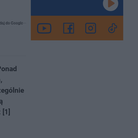
daj do Google
 Ponad
,
zególnie
ą
 [1]