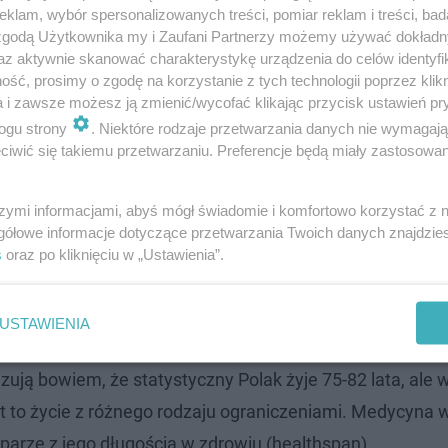
klam, wybór spersonalizowanych treści, pomiar reklam i treści, bad
 zgodą Użytkownika my i Zaufani Partnerzy możemy używać dokład
az aktywnie skanować charakterystykę urządzenia do celów identyfi
ść, prosimy o zgodę na korzystanie z tych technologii poprzez klikn
a i zawsze możesz ją zmienić/wycofać klikając przycisk ustawień pr
ogu strony
. Niektóre rodzaje przetwarzania danych nie wymagaj
iwić się takiemu przetwarzaniu. Preferencje będą miały zastosowanie
szymi informacjami, abyś mógł świadomie i komfortowo korzystać z
gółowe informacje dotyczące przetwarzania Twoich danych znajdzi
s
oraz po kliknięciu w „Ustawienia”.
ez bliskich relacji
ść (43%) i nadzieję (36%), 71% Polaków ma z tym hasł
USTAWIENIA
ak na myśl o własnej starości, tu reagujemy negatywni
ują bowiem, że statystyczny Polak żyje 75-82 lata, ale 
lat to życie z różnego rodzaju ograniczeniami. Medycyna 
 parze z jego długością w zdrowiu (healthspan).