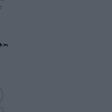
e
a
aków