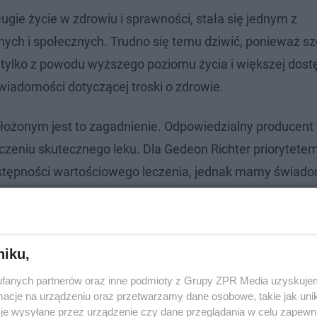
ugie życie w zdrowiu i sprawności, stała się jednym z
ch i społecznych. Trudno się temu dziwić, ponieważ sz
e tylko z powodu wyższego poziomu życia i większej dost
wiadomości dotyczącej troski o zdrowie.
złożonym jest to zagadnienie. Odpowiedzialny producent 
rczeniu skutecznego leku. Dla Gedeon Richter priorytetem
ostępności wartościowego leczenia, jednak mamy świado
ealizując naszą misję, staramy się lepiej je rozumieć i s
ywy i pomoże nam jeszcze trafniej wspierać pacjentów” 
chter Polska.
niku,
fanych partnerów oraz inne podmioty z Grupy ZPR Media uzyskujem
cje na urządzeniu oraz przetwarzamy dane osobowe, takie jak unika
je wysyłane przez urządzenie czy dane przeglądania w celu zapewn