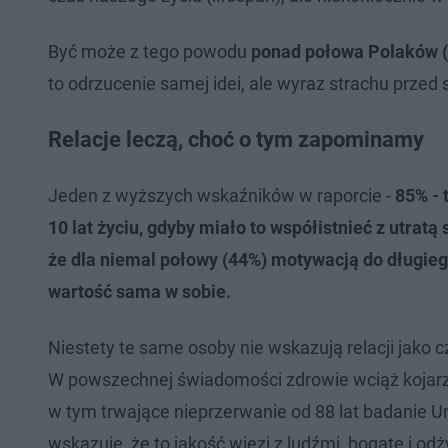
Być może z tego powodu
ponad połowa Polaków (5
to odrzucenie samej idei, ale wyraz strachu przed 
Relacje leczą, choć o tym zapominamy
Jeden z wyższych wskaźników w raporcie -
85% - 
10 lat życiu, gdyby miało to współistnieć z utratą
że dla niemal połowy (44%) motywacją do długiego 
wartość sama w sobie.
Niestety te same osoby nie wskazują relacji jako 
W powszechnej świadomości zdrowie wciąż kojarz
w tym trwające nieprzerwanie od 88 lat badanie U
wskazuje, że to jakość więzi z ludźmi, bogate i o