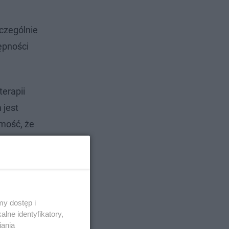
czególnie
ępności
terapii
 jest
mość, że
kuteczniej
- mówi
y dostęp i
lne identyfikatory,
iania