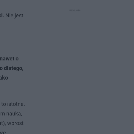
i.
Nie jest
 nawet o
o dlatego,
jako
to istotne.
em nauka,
t), wprost
owe