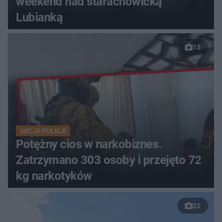
weekend nad starachowicką
Lubianką
13
AKCJA POLICJI
Potężny cios w narkobiznes.
Zatrzymano 303 osoby i przejęto 72
kg narkotyków
22