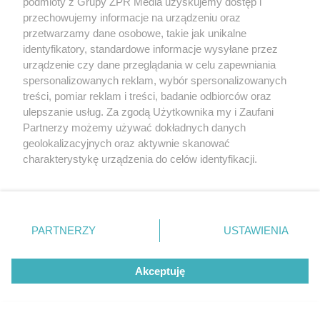
podmioty z Grupy ZPR Media uzyskujemy dostęp i
Kto jako ostatni trafił do siatki
przechowujemy informacje na urządzeniu oraz
przetwarzamy dane osobowe, takie jak unikalne
identyfikatory, standardowe informacje wysyłane przez
urządzenie czy dane przeglądania w celu zapewniania
spersonalizowanych reklam, wybór spersonalizowanych
treści, pomiar reklam i treści, badanie odbiorców oraz
ulepszanie usług. Za zgodą Użytkownika my i Zaufani
Partnerzy możemy używać dokładnych danych
geolokalizacyjnych oraz aktywnie skanować
charakterystykę urządzenia do celów identyfikacji.
Ponieważ cenimy Twoją prywatność, prosimy o zgodę na
ŻUŻEL
korzystanie z tych technologii poprzez kliknięcie
Bartosz Zmarzlik wygrywa Grand
„Akceptuję”. Zgoda jest dobrowolna i zawsze możesz ją
Prix Łotwy. Jak wygląda klasyfikacja
zmienić/wycofać klikając przycisk ustawień prywatności
PARTNERZY
USTAWIENIA
generalna cyklu?
znajdujący się w lewym dolnym rogu strony
. Niektóre
rodzaje przetwarzania danych nie wymagają zgody
Akceptuję
użytkownika, ale masz prawo sprzeciwić się takiemu
przetwarzaniu. Preferencje będą miały zastosowanie tylko
na tej witrynie.