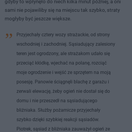
gdyby to wpłynęło do niech kilka minut później, a oni
sami nie pojawiliby się na miejscu tak szybko, straty
mogłyby być jeszcze większe.
Przyjechały cztery wozy strażackie, od strony
wschodniej i zachodniej. Sąsiadujący zalesiony
teren jest ogrodzony, ale strażakom udało się
przeciąć kłódkę, wjechać na polanę, rozciąć
moje ogrodzenie i wejść ze sprzętem na moją
posesję. Panowie ściągnęli blachę z garażu i
zerwali elewację, żeby ogień nie dostał się do
domu i nie przeszedł na sąsiadującego
bliźniaka. Służby pożarnicze przyjechały
szybko dzięki szybkiej reakcji sąsiadów.
Piotrek, sąsiad z bliźniaka zauważył ogień ze