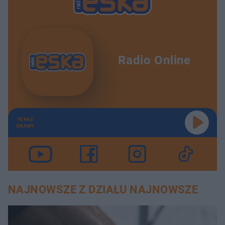
Radio Online
TERAZ
GRAMY
NAJNOWSZE Z DZIAŁU NAJNOWSZE