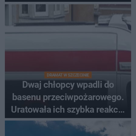
DRAMAT W SZCZECINIE
Dwaj chłopcy wpadli do
basenu przeciwpożarowego.
Uratowała ich szybka reakcja
świadków