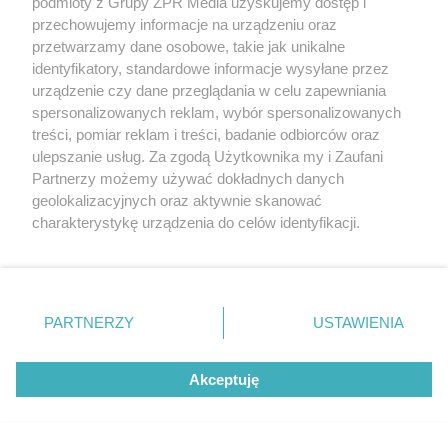
podmioty z Grupy ZPR Media uzyskujemy dostęp i
przechowujemy informacje na urządzeniu oraz
przetwarzamy dane osobowe, takie jak unikalne
identyfikatory, standardowe informacje wysyłane przez
urządzenie czy dane przeglądania w celu zapewniania
spersonalizowanych reklam, wybór spersonalizowanych
treści, pomiar reklam i treści, badanie odbiorców oraz
ulepszanie usług. Za zgodą Użytkownika my i Zaufani
Partnerzy możemy używać dokładnych danych
geolokalizacyjnych oraz aktywnie skanować
charakterystykę urządzenia do celów identyfikacji.
RZADKIE IMIONA
Ponieważ cenimy Twoją prywatność, prosimy o zgodę na
To imię brzmi jak nazwa
korzystanie z tych technologii poprzez kliknięcie
„Akceptuję”. Zgoda jest dobrowolna i zawsze możesz ją
europejskiego kraju. W
zmienić/wycofać klikając przycisk ustawień prywatności
PARTNERZY
USTAWIENIA
znajdujący się w lewym dolnym rogu strony
. Niektóre
Polsce nosi je zaledwie 3
rodzaje przetwarzania danych nie wymagają zgody
kobiety
Akceptuję
użytkownika, ale masz prawo sprzeciwić się takiemu
przetwarzaniu. Preferencje będą miały zastosowanie tylko
na tej witrynie.