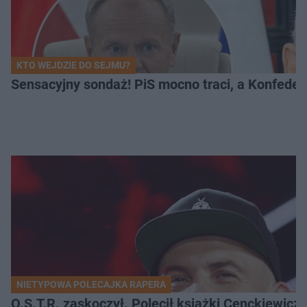
KTO WEJDZIE DO SEJMU?
Sensacyjny sondaż! PiS mocno traci, a Konfedera
NIETYPOWA POLECAJKA RAPERA
O.S.T.R. zaskoczył. Polecił książki Cenckiewicz