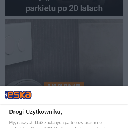
parkietu po 20 latach
DOMOWE PORZĄDKI
Hiszpański sposób na czystą
toaletę. Rozpuszcza kamień i
Drogi Użytkowniku,
osady przez noc
My, naszych 1162 zaufanych partnerów oraz inne