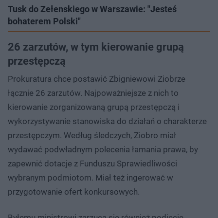
Tusk do Zełenskiego w Warszawie: "Jesteś
bohaterem Polski"
26 zarzutów, w tym kierowanie grupą
przestępczą
Prokuratura chce postawić Zbigniewowi Ziobrze
łącznie 26 zarzutów. Najpoważniejsze z nich to
kierowanie zorganizowaną grupą przestępczą i
wykorzystywanie stanowiska do działań o charakterze
przestępczym. Według śledczych, Ziobro miał
wydawać podwładnym polecenia łamania prawa, by
zapewnić dotacje z Funduszu Sprawiedliwości
wybranym podmiotom. Miał też ingerować w
przygotowanie ofert konkursowych.
Byłemu ministrowi zarzuca się również podjęcie