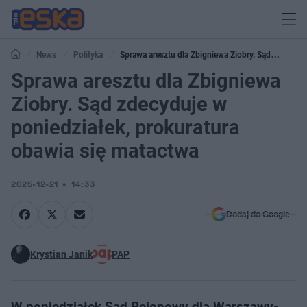
News
Polityka
Sprawa aresztu dla Zbigniewa Ziobry. Sąd
zdecyduje w poniedziałek, prokuratura obawia się matactwa
Sprawa aresztu dla Zbigniewa
Ziobry. Sąd zdecyduje w
poniedziałek, prokuratura
obawia się matactwa
2025-12-21
14:33
Dodaj do Google
Krystian Janik
PAP
W poniedziałek Sąd Rejonowy dla Warszawy-