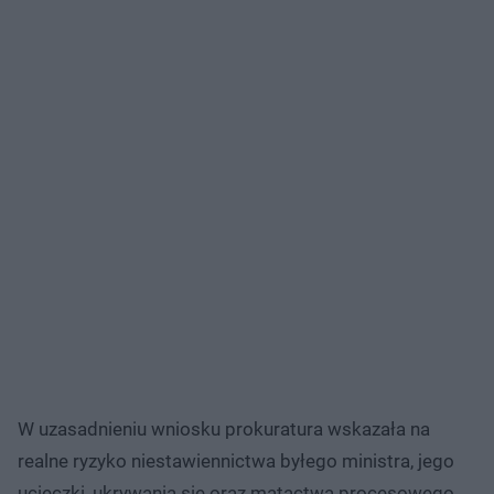
W uzasadnieniu wniosku prokuratura wskazała na
realne ryzyko niestawiennictwa byłego ministra, jego
ucieczki, ukrywania się oraz matactwa procesowego.