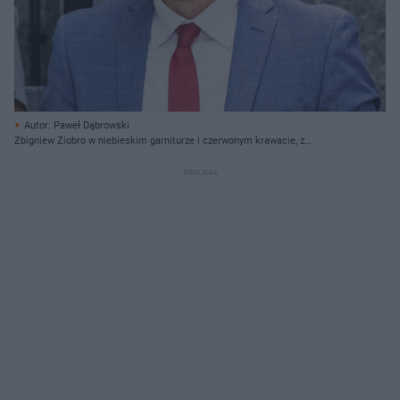
Autor: Paweł Dąbrowski
Zbigniew Ziobro w niebieskim garniturze i czerwonym krawacie, z
zaniepokojonym wyrazem twarzy, patrzy wprost, ukazując się w kontekście
darowizn dla jego fundacji. Więcej o aferze Zondacrypto przeczytasz na
Super Biznes.