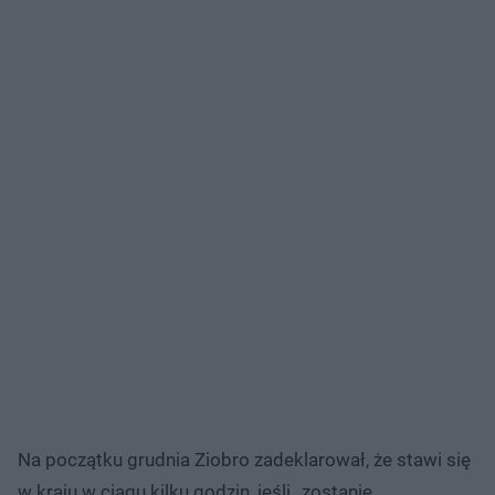
Na początku grudnia Ziobro zadeklarował, że stawi się
w kraju w ciągu kilku godzin, jeśli „zostanie