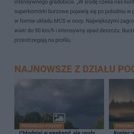
intensywnego gradobicia. „W środę czeka nas kon
superkomórki burzowe pojawią się po południu w p
w formie układu MCS w nocy. Największymi zagroż
wiatr do 90 km/h i intensywny opad deszczu. Bu
przestrzegają na profilu.
NAJNOWSZE Z DZIAŁU PO
PROGNOZA POGODY
PROGNO
Chłodniej w weekend, ale upały
Koniec 