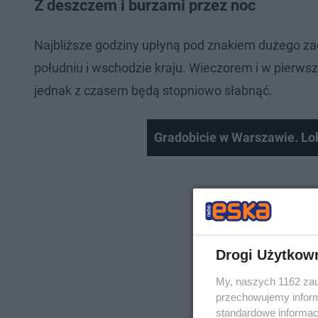
Z deszczem i burzami przez noc
Najbliższe godziny upłyną pod znakiem dużego z
południu i wschodzie kraju. Wieczorem i w pierwsz
jednak z czasem będą stopniowo słabnąć.
Gradobicie w Warszawie. Lo
Drogi Użytkow
My, naszych 1162 zau
przechowujemy informa
standardowe informac