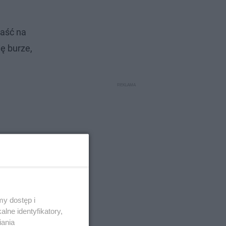
paść na
ę burze,
y dostęp i
lne identyfikatory,
iania