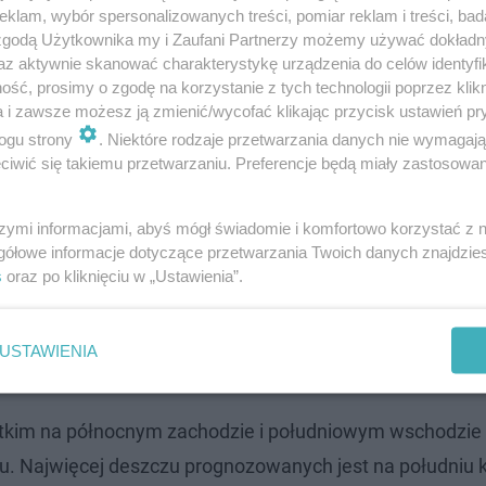
klam, wybór spersonalizowanych treści, pomiar reklam i treści, bad
 zgodą Użytkownika my i Zaufani Partnerzy możemy używać dokład
az aktywnie skanować charakterystykę urządzenia do celów identyfi
ść, prosimy o zgodę na korzystanie z tych technologii poprzez klikn
a i zawsze możesz ją zmienić/wycofać klikając przycisk ustawień pr
ra spadnie do około 7 stopni. W centrum kraju termomet
ogu strony
. Niektóre rodzaje przetwarzania danych nie wymagaj
iwić się takiemu przetwarzaniu. Preferencje będą miały zastosowanie
chodzie nawet 16 stopni.
szymi informacjami, abyś mógł świadomie i komfortowo korzystać z
gółowe informacje dotyczące przetwarzania Twoich danych znajdzi
uż pływają! Gdzie będzie burza?
s
oraz po kliknięciu w „Ustawienia”.
da się pochmurno. Nad większością kraju utrzyma się du
USTAWIENIA
zu.
tkim na północnym zachodzie i południowym wschodzie 
u. Najwięcej deszczu prognozowanych jest na południu k