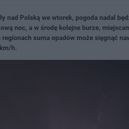
ły nad Polską we wtorek, pogoda nadal będ
wą noc, a w środę kolejne burze, miejscam
ch regionach suma opadów może sięgnąć na
 km/h.