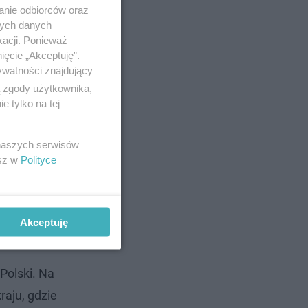
anie odbiorców oraz
nych danych
kacji. Ponieważ
ięcie „Akceptuję”.
ywatności znajdujący
ry pokażą
ą zgody użytkownika,
 tylko na tej
 naszych serwisów
esz w
Polityce
że
Akceptuję
Polski. Na
raju, gdzie