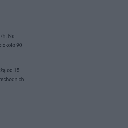
/h. Na
o około 90
żą od 15
-wschodnich