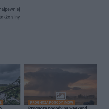
m
najpewniej
akże silny
Z
PROGNOZA POGODY IMGW
o
Prognoza pogody na weekend.