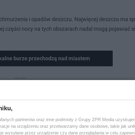
achmurzenia i opadów deszczu. Najwięcej deszczu ma s
ej części nocy na tych obszarach nadal mogą pojawiać si
kalne burze przechodzą nad miastem
niku,
fanych partnerów oraz inne podmioty z Grupy ZPR Media uzyskujem
cje na urządzeniu oraz przetwarzamy dane osobowe, takie jak unika
je wysyłane przez urządzenie czy dane przeglądania w celu zapewn