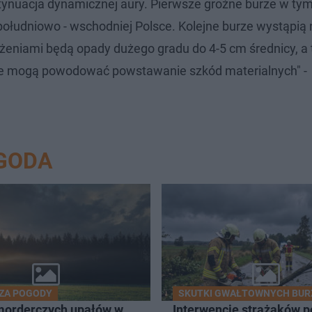
tynuacja dynamicznej aury. Pierwsze groźne burze w ty
ołudniowo - wschodniej Polsce. Kolejne burze wystąpią 
eniami będą opady dużego gradu do 4-5 cm średnicy, a t
rze mogą powodować powstawanie szkód materialnych" -
GODA
ZA POGODY
SKUTKI GWAŁTOWNYCH BUR
morderczych upałów w
Interwencje strażaków p