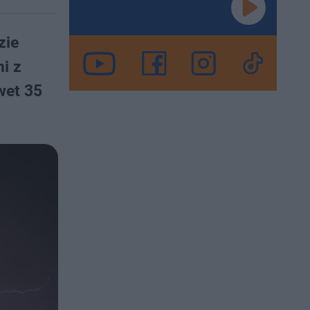
zie
i z
wet 35