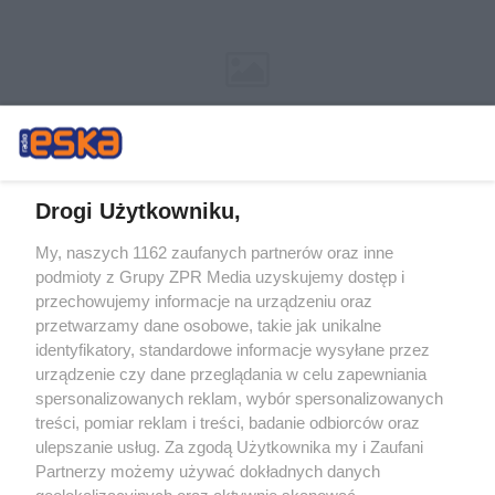
Drogi Użytkowniku,
My, naszych 1162 zaufanych partnerów oraz inne
Żaden utwór zamieszczony w serwisie nie może być powielany i
podmioty z Grupy ZPR Media uzyskujemy dostęp i
rozpowszechniany lub dalej rozpowszechniany w jakikolwiek sposób (w
tym także elektroniczny lub mechaniczny) na jakimkolwiek polu
przechowujemy informacje na urządzeniu oraz
eksploatacji w jakiejkolwiek formie, włącznie z umieszczaniem w Internecie
przetwarzamy dane osobowe, takie jak unikalne
bez pisemnej zgody właściciela praw. Jakiekolwiek użycie lub
wykorzystanie utworów w całości lub w części z naruszeniem prawa, tzn.
identyfikatory, standardowe informacje wysyłane przez
bez właściwej zgody, jest zabronione pod groźbą kary i może być ścigane
urządzenie czy dane przeglądania w celu zapewniania
prawnie.
spersonalizowanych reklam, wybór spersonalizowanych
treści, pomiar reklam i treści, badanie odbiorców oraz
ulepszanie usług. Za zgodą Użytkownika my i Zaufani
Partnerzy możemy używać dokładnych danych
geolokalizacyjnych oraz aktywnie skanować