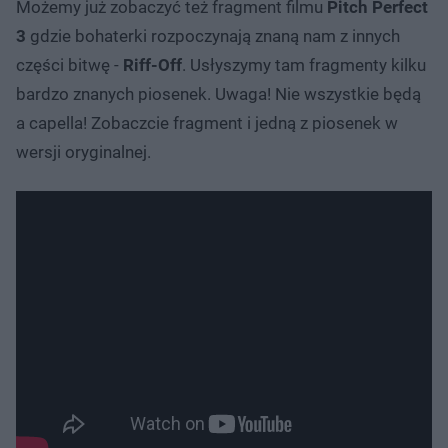
Możemy już zobaczyć też fragment filmu
Pitch Perfect
3
gdzie bohaterki rozpoczynają znaną nam z innych
części bitwę -
Riff-Off
. Usłyszymy tam fragmenty kilku
bardzo znanych piosenek. Uwaga! Nie wszystkie będą
a capella! Zobaczcie fragment i jedną z piosenek w
wersji oryginalnej.