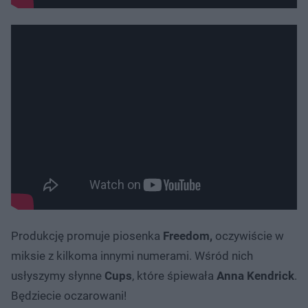
Produkcję promuje piosenka
Freedom,
oczywiście w
miksie z kilkoma innymi numerami. Wśród nich
usłyszymy słynne
Cups
, które śpiewała
Anna Kendrick
.
Będziecie oczarowani!