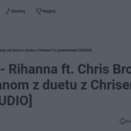
Słuchaj
Wygraj
aczy się fanom z duetu z Chrisem! Co powiedziała? [AUDIO]
- Rihanna ft. Chris Br
fanom z duetu z Chris
UDIO]
Do