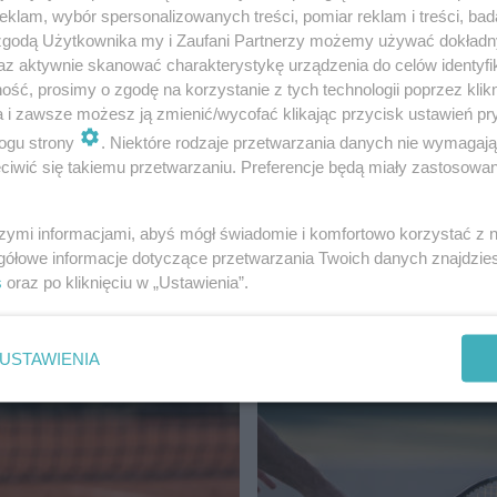
klam, wybór spersonalizowanych treści, pomiar reklam i treści, bad
 zgodą Użytkownika my i Zaufani Partnerzy możemy używać dokład
az aktywnie skanować charakterystykę urządzenia do celów identyfi
ść, prosimy o zgodę na korzystanie z tych technologii poprzez klikn
a i zawsze możesz ją zmienić/wycofać klikając przycisk ustawień pr
ogu strony
. Niektóre rodzaje przetwarzania danych nie wymagaj
iwić się takiemu przetwarzaniu. Preferencje będą miały zastosowanie
szymi informacjami, abyś mógł świadomie i komfortowo korzystać z
gółowe informacje dotyczące przetwarzania Twoich danych znajdzi
s
oraz po kliknięciu w „Ustawienia”.
AJNOWSZE
USTAWIENIA