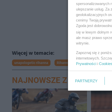
spersonalizowanych re
ulepszanie usług. Za
geolokalizacyjnych or
cenimy Twoją prywatno
Zgoda jest dobrowoln
się w lewym dolnym r
ale masz prawo sprzec
witrynie.
Zapoznaj się z poniż
internetowych. Szcze
unapologetic rihanna
Rihanna
Chris Brown
Prywatności
i
Cookie
NAJNOWSZE Z DZIAŁU N
PARTNERZY