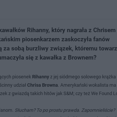
kawałków Rihanny, który nagrała z Chrisem
kańskim piosenkarzem zaskoczyła fanów
ają za sobą burzliwy związek, któremu towar
łumaczyła się z kawałka z Brownem?
jących piosenek
Rihanny
z jej siódmego solowego krążka
ścinny udział
Chrisa Browna
. Amerykański wokalista ma
zek z gwiazdą takich hitów jak S&M; czy też We Found L
 fanom.
Słucham? To po prostu prawda. Zapomnieliście? 