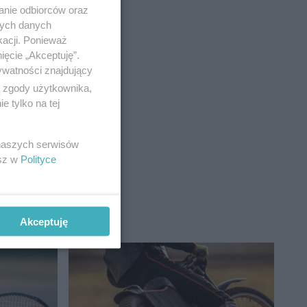
anie odbiorców oraz
nych danych
kacji. Ponieważ
ięcie „Akceptuję”.
ywatności znajdujący
ą zgody użytkownika,
 tylko na tej
 naszych serwisów
esz w
Polityce
Akceptuję