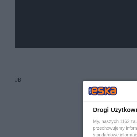
JB
Drogi Użytkow
My, naszych 1162 zau
przechowujemy informa
standardowe informac