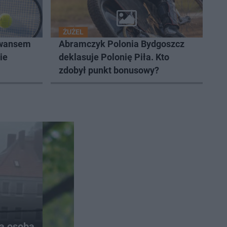
ŻUŻEL
awansem
Abramczyk Polonia Bydgoszcz
ie
deklasuje Polonię Piła. Kto
zdobył punkt bonusowy?
na osoba