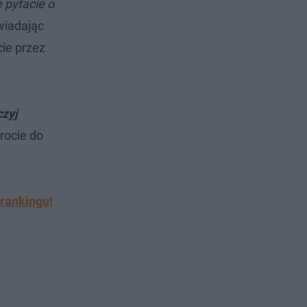
 pytacie o
wiadając
cie przez
czyj
rocie do
 rankingu!