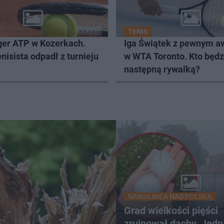
TENIS
ger ATP w Kozerkach.
Iga Świątek z pewnym 
enisista odpadł z turnieju
w WTA Toronto. Kto będz
następną rywalką?
NAWAŁNICA NAD POLSKĄ
Grad wielkości pięści
zrujnował dachy. Jed