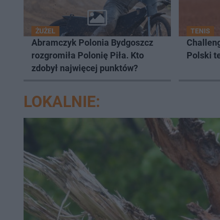
ŻUŻEL
TENIS
Abramczyk Polonia Bydgoszcz
Challen
rozgromiła Polonię Piła. Kto
Polski t
zdobył najwięcej punktów?
LOKALNIE: