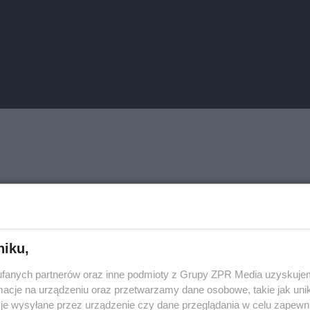
niku,
fanych partnerów oraz inne podmioty z Grupy ZPR Media uzyskujem
cje na urządzeniu oraz przetwarzamy dane osobowe, takie jak unika
je wysyłane przez urządzenie czy dane przeglądania w celu zapewn