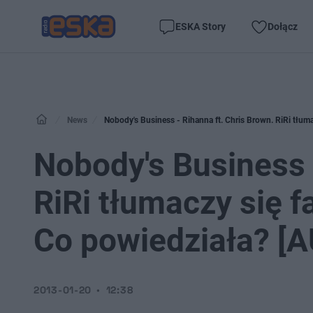
ESKA Story
Dołącz
News
Nobody's Business - Rihanna ft. Chris Brown. RiRi tłum
Nobody's Business 
RiRi tłumaczy się 
Co powiedziała? [A
2013-01-20
12:38