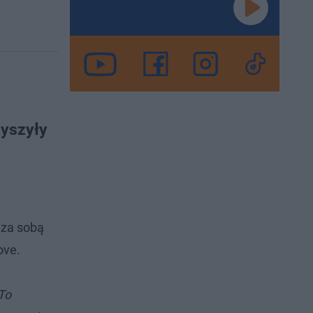
zyszyły
 za sobą
ove.
To