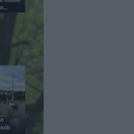
do
ie
osób