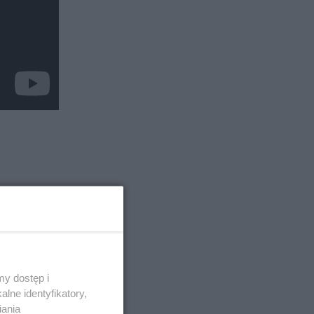
y dostęp i
lne identyfikatory,
iania