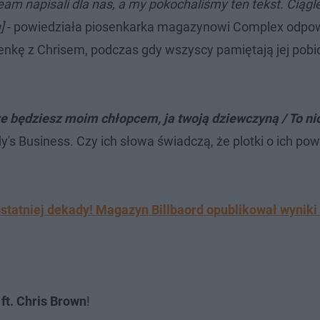
am napisali dla nas, a my pokochaliśmy ten tekst. Ciągle
u]
- powiedziała piosenkarka magazynowi Complex odpo
enkę z Chrisem, podczas gdy wszyscy pamiętają jej pobi
e będziesz moim chłopcem, ja twoją dziewczyną / To ni
's Business. Czy ich słowa świadczą, że plotki o ich pow
statniej dekady! Magazyn Billbaord opublikował wyniki
ft. Chris Brown
!