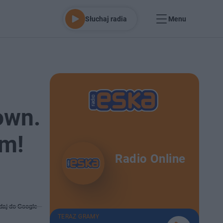
Słuchaj radia
Menu
own.
em!
Radio Online
daj do Google
TERAZ GRAMY