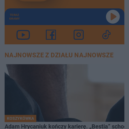
TERAZ
GRAMY
NAJNOWSZE Z DZIAŁU NAJNOWSZE
KOSZYKÓWKA
Adam Hrycaniuk kończy karierę. „Bestia” schodzi