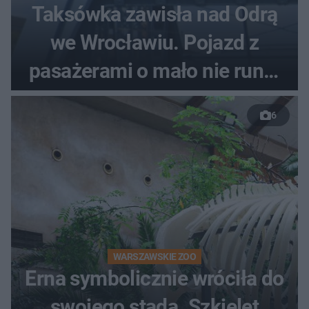
Taksówka zawisła nad Odrą
we Wrocławiu. Pojazd z
pasażerami o mało nie runął
do rzeki
6
WARSZAWSKIE ZOO
Erna symbolicznie wróciła do
swojego stada. Szkielet