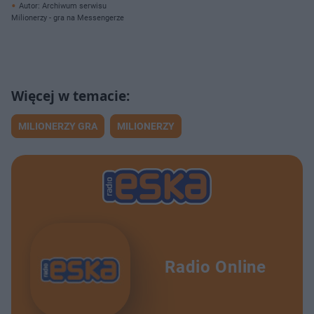
Autor: Archiwum serwisu
Milionerzy - gra na Messengerze
MILIONERZY GRA
MILIONERZY
Radio Online