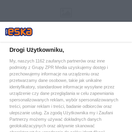
Drogi Użytkowniku,
My, naszych 1162 zaufanych partnerów oraz inne
Żaden utwór zamieszczony w serwisie nie może być powielany i
podmioty z Grupy ZPR Media uzyskujemy dostęp i
rozpowszechniany lub dalej rozpowszechniany w jakikolwiek sposób (w
tym także elektroniczny lub mechaniczny) na jakimkolwiek polu
przechowujemy informacje na urządzeniu oraz
eksploatacji w jakiejkolwiek formie, włącznie z umieszczaniem w Internecie
przetwarzamy dane osobowe, takie jak unikalne
bez pisemnej zgody właściciela praw. Jakiekolwiek użycie lub
wykorzystanie utworów w całości lub w części z naruszeniem prawa, tzn.
identyfikatory, standardowe informacje wysyłane przez
bez właściwej zgody, jest zabronione pod groźbą kary i może być ścigane
urządzenie czy dane przeglądania w celu zapewniania
prawnie.
spersonalizowanych reklam, wybór spersonalizowanych
treści, pomiar reklam i treści, badanie odbiorców oraz
ulepszanie usług. Za zgodą Użytkownika my i Zaufani
Partnerzy możemy używać dokładnych danych
geolokalizacyjnych oraz aktywnie skanować