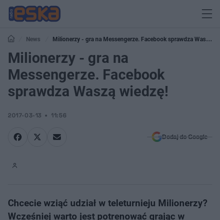
News
Milionerzy - gra na Messengerze. Facebook sprawdza Waszą
wiedzę!
Milionerzy - gra na
Messengerze. Facebook
sprawdza Waszą wiedzę!
2017-03-13
11:56
Dodaj do Google
Chcecie wziąć udział w teleturnieju Milionerzy?
Wcześniej warto jest potrenować grając w